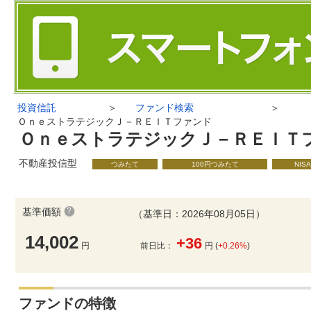
投資信託
＞
ファンド検索
＞
ＯｎｅストラテジックＪ－ＲＥＩＴファンド
ＯｎｅストラテジックＪ－ＲＥＩＴ
不動産投信型
つみたて
100円つみたて
NIS
基準価額
（基準日：2026年08月05日）
14,002
+36
円
前日比：
円 (
+0.26%
)
ファンドの特徴