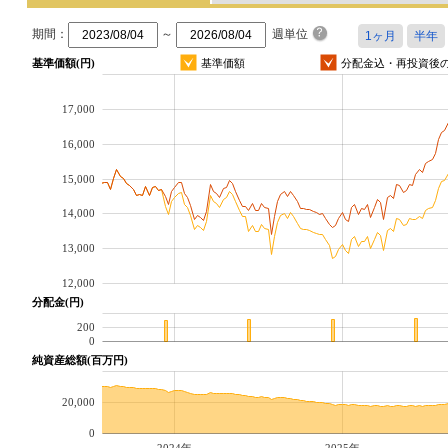
期間：
～
週単位
基準価額(円)
基準価額
分配金込・再投資後
17,000
16,000
15,000
14,000
13,000
12,000
分配金(円)
200
0
純資産総額(百万円)
20,000
0
2024年
2025年