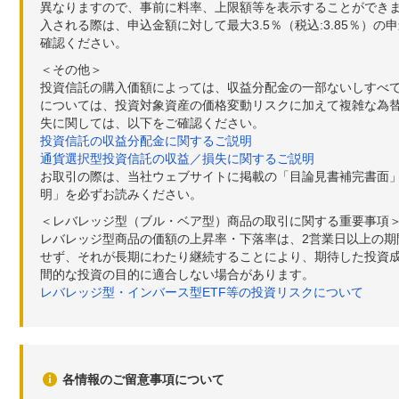
異なりますので、事前に料率、上限額等を表示することができませ
入される際は、申込金額に対して最大3.5％（税込:3.85％
確認ください。
＜その他＞
投資信託の購入価額によっては、収益分配金の一部ないしすべ
については、投資対象資産の価格変動リスクに加えて複雑な為
失に関しては、以下をご確認ください。
投資信託の収益分配金に関するご説明
通貨選択型投資信託の収益／損失に関するご説明
お取引の際は、当社ウェブサイトに掲載の「目論見書補完書面
明」を必ずお読みください。
＜レバレッジ型（ブル・ベア型）商品の取引に関する重要事項
レバレッジ型商品の価額の上昇率・下落率は、2営業日以上の
せず、それが長期にわたり継続することにより、期待した投資成
間的な投資の目的に適合しない場合があります。
レバレッジ型・インバース型ETF等の投資リスクについて
各情報のご留意事項について