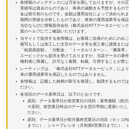
各情報のメンテナンスには万全を期しておりますが、その正
実績等は過去のものであり、将来の値動きを予想するもので
金は税引前のものです。金額は運用会社によって決められま
期間の実績を分析したものであり、将来の運用成果等を保証
当社ならびに情報提供会社（株式会社NTTデータエービッ
面のヘルプにてご確認いただけます。
当サイトで提供する各情報は、お客様ご自身のためにのみご
複写もしくは加工した文言やデータ等を第三者に譲渡または
「純資産総額」「分配金」「トータルリターン」「騰落率」
エービックから提供を受けておりますが、当該データの著作
権利者に帰属し、許可なく複製、転載、引用することが禁じ
レーティングは、「株式会社NTTデータエービック」によ
来の運用成果等を保証したものではありません。
各情報は、記載した銘柄の取引を推奨し、勧誘するものでは
ださい。
各項目のデータ基準日は、以下のとおりです。
原則、データ基準日が前営業日の項目：基準価額（前日
※原則、前営業日時点のデータを翌日早朝に更新いたし
ださい。
原則、データ基準日が前月最終営業日の項目（カッコ内
までに）、シャープレシオ（月初第6営業日までに）、レ