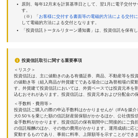
原則、毎年12月末を計算基準日として、翌1月に電子交付
す。
（※）「
お客様に交付する書面等の電磁的方法による交付に
して電磁的方法による交付となります。
「投資信託トータルリターン通知書」は、投資信託を保有し
投資信託取引に関する重要事項
＜リスク＞
投資信託は、主に値動きのある有価証券、商品、不動産等を投
の値動き等（組入商品が外貨建てである場合には為替相場の変
す。外貨建て投資信託においては、外貨ベースでは投資元本を
込むおそれがあります。投資信託は、投資元本および分配金の
＜手数料・費用等＞
投資信託ご購入の際の申込手数料はかかりませんが（IFAを媒
大0.50％を乗じた額の信託財産留保額がかかるほか、公社債投
金手数料がかかります。投資信託の保有期間中に間接的にご負担い
の信託報酬のほか、その他の費用がかかります。運用成績に応
変動するものであり、事前に料率、上限額等を示すことができ