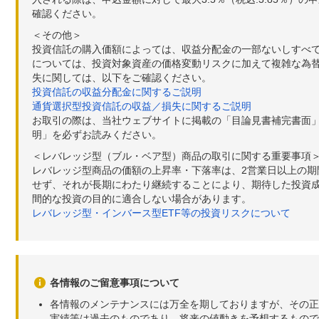
確認ください。
＜その他＞
投資信託の購入価額によっては、収益分配金の一部ないしすべ
については、投資対象資産の価格変動リスクに加えて複雑な為
失に関しては、以下をご確認ください。
投資信託の収益分配金に関するご説明
通貨選択型投資信託の収益／損失に関するご説明
お取引の際は、当社ウェブサイトに掲載の「目論見書補完書面
明」を必ずお読みください。
＜レバレッジ型（ブル・ベア型）商品の取引に関する重要事項
レバレッジ型商品の価額の上昇率・下落率は、2営業日以上の
せず、それが長期にわたり継続することにより、期待した投資成
間的な投資の目的に適合しない場合があります。
レバレッジ型・インバース型ETF等の投資リスクについて
各情報のご留意事項について
各情報のメンテナンスには万全を期しておりますが、その正
実績等は過去のものであり、将来の値動きを予想するもので