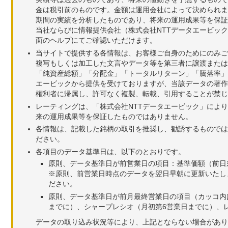
金は税引前のものです。金額は運用会社によって決められま
期間の実績を分析したものであり、将来の運用成果等を保証
当社ならびに情報提供会社（株式会社NTTデータエービッ
面のヘルプにてご確認いただけます。
当サイトで提供する各情報は、お客様ご自身のためにのみご
複写もしくは加工した文言やデータ等を第三者に譲渡または
「純資産総額」「分配金」「トータルリターン」「騰落率」
エービックから提供を受けておりますが、当該データの著作
権利者に帰属し、許可なく複製、転載、引用することが禁じ
レーティングは、「株式会社NTTデータエービック」によ
来の運用成果等を保証したものではありません。
各情報は、記載した銘柄の取引を推奨し、勧誘するものでは
ださい。
各項目のデータ基準日は、以下のとおりです。
原則、データ基準日が前営業日の項目：基準価額（前日
※原則、前営業日時点のデータを翌日早朝に更新いたし
ださい。
原則、データ基準日が前月最終営業日の項目（カッコ内
までに）、シャープレシオ（月初第6営業日までに）、レ
データの取り込み状況等により、上記とならない場合があり