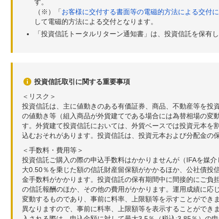
す。
（※）「
お客様に交付する書面等の電磁的方法による交付に
して電磁的方法による交付となります。
「投資信託トータルリターン通知書」は、投資信託を保有し
投資信託取引に関する重要事項
＜リスク＞
投資信託は、主に値動きのある有価証券、商品、不動産等を投
の値動き等（組入商品が外貨建てである場合には為替相場の変
す。外貨建て投資信託においては、外貨ベースでは投資元本を
込むおそれがあります。投資信託は、投資元本および分配金の
＜手数料・費用等＞
投資信託ご購入の際の申込手数料はかかりませんが（IFAを媒
大0.50％を乗じた額の信託財産留保額がかかるほか、公社債投
金手数料がかかります。投資信託の保有期間中に間接的にご負担い
の信託報酬のほか、その他の費用がかかります。運用成績に応
変動するものであり、事前に料率、上限額等を示すことができ
異なりますので、事前に料率、上限額等を表示することができませ
入される際は、申込金額に対して最大3.5％（税込:3.85％