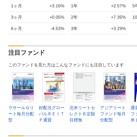
1ヶ月
+3.16%
1年
+2.57%
5
3ヶ月
+0.05%
2年
+7.35%
1
6ヶ月
-4.53%
3年
+3.29%
注目ファンド
このファンドを見た方はこんなファンドにも注目しています
ラサールＧリ
好配当グロー
北米リートセ
アジアリート
通
ート毎月分配
バルＲＥＩＴ
レクトＢ定額
ファンド毎月
フ
型
Ｐ通貨
目標無
分配型
米