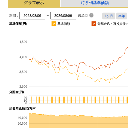
グラフ表示
時系列基準価額
期間：
～
週単位
基準価額(円)
基準価額
分配金込・再投資後
4,500
4,000
3,500
3,000
分配金(円)
20
10
0
純資産総額(百万円)
40,000
20,000