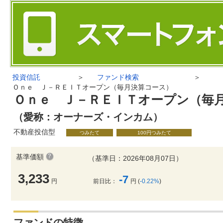
投資信託
＞
ファンド検索
＞
Ｏｎｅ Ｊ－ＲＥＩＴオープン（毎月決算コース）
Ｏｎｅ Ｊ－ＲＥＩＴオープン（毎
（愛称：オーナーズ・インカム）
不動産投信型
つみたて
100円つみたて
基準価額
（基準日：2026年08月07日）
3,233
-7
円
前日比：
円 (
-0.22%
)
ファンドの特徴