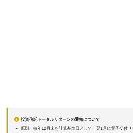
2026年06月05日
31,953
-176
-0
2026年06月04日
32,129
-322
-0
2026年06月03日
32,451
+804
+2
2026年06月02日
31,647
-456
-1
2026年06月01日
32,103
-103
-0
2026年05月29日
32,206
+454
+1
2026年05月28日
31,752
+110
+0
2026年05月27日
31,642
+60
+0
2026年05月26日
31,582
-157
-0
2026年05月25日
31,739
+397
+1
2026年05月22日
31,342
+425
+1
投資信託トータルリターンの通知について
2026年05月21日
30,917
+419
+1
原則、毎年12月末を計算基準日として、翌1月に電子交付
2026年05月20日
30,498
-431
-1