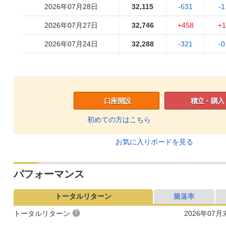
2026年07月28日
32,115
-631
-1
2026年07月27日
32,746
+458
+1
2026年07月24日
32,288
-321
-0
2026年07月23日
32,609
-35
-
2026年07月22日
32,644
-47
-0
2026年07月21日
32,691
+394
+1
口座開設
積立・購入
2026年07月17日
32,297
-576
-1
初めての方はこちら
2026年07月16日
32,873
-306
-0
お気に入りボードを見る
2026年07月15日
33,179
+315
+0
パフォーマンス
2026年07月14日
32,864
+226
+0
2026年07月13日
32,638
-274
-0
トータルリターン
騰落率
2026年07月10日
32,912
+112
+0
トータルリターン
2026年07