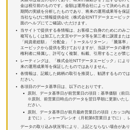
金は税引前のものです。金額は運用会社によって決められま
期間の実績を分析したものであり、将来の運用成果等を保証
当社ならびに情報提供会社（株式会社NTTデータエービッ
面のヘルプにてご確認いただけます。
当サイトで提供する各情報は、お客様ご自身のためにのみご
複写もしくは加工した文言やデータ等を第三者に譲渡または
「純資産総額」「分配金」「トータルリターン」「騰落率」
エービックから提供を受けておりますが、当該データの著作
権利者に帰属し、許可なく複製、転載、引用することが禁じ
レーティングは、「株式会社NTTデータエービック」によ
来の運用成果等を保証したものではありません。
各情報は、記載した銘柄の取引を推奨し、勧誘するものでは
ださい。
各項目のデータ基準日は、以下のとおりです。
原則、データ基準日が前営業日の項目：基準価額（前日
※原則、前営業日時点のデータを翌日早朝に更新いたし
ださい。
原則、データ基準日が前月最終営業日の項目（カッコ内
までに）、シャープレシオ（月初第6営業日までに）、レ
データの取り込み状況等により、上記とならない場合があり