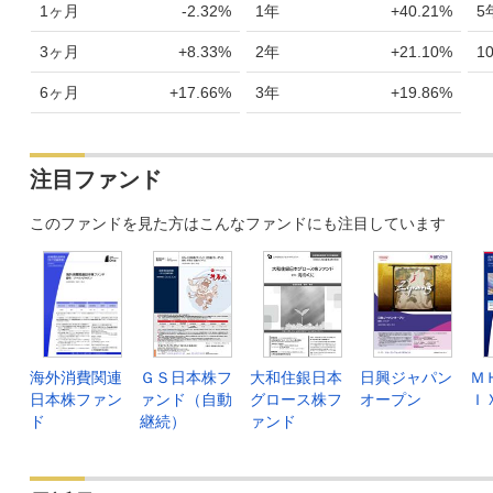
2026年07月09日
32,800
-14
-0
1ヶ月
-2.32%
1年
+40.21%
5
2026年07月08日
32,814
-500
-1
3ヶ月
+8.33%
2年
+21.10%
1
2026年07月07日
33,314
-339
-1
6ヶ月
+17.66%
3年
+19.86%
2026年07月06日
33,653
+365
+1
2026年07月03日
33,288
+367
+1
注目ファンド
2026年07月02日
32,921
+147
+0
このファンドを見た方はこんなファンドにも注目しています
2026年07月01日
32,774
-32
-0
2026年06月30日
32,806
+103
+0
2026年06月29日
32,703
+271
+0
2026年06月26日
32,432
-125
-0
海外消費関連
ＧＳ日本株フ
大和住銀日本
日興ジャパン
Ｍ
日本株ファン
ァンド（自動
グロース株フ
オープン
Ｉ
2026年06月25日
32,557
+341
+1
ド
継続）
ァンド
2026年06月24日
32,216
-163
-0