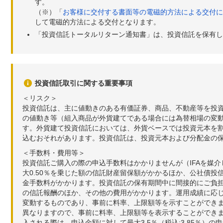
す。
（※）「
お客様に交付する書面等の電磁的方法による交付に
2026年05月19日
30,929
+37
+0
して電磁的方法による交付となります。
「投資信託トータルリターン通知書」は、投資信託を保有し
2026年05月18日
30,892
-387
-1
2026年05月15日
31,279
+144
+0
2026年05月14日
31,135
+39
+0
投資信託取引に関する重要事項
2026年05月13日
31,096
+321
+1
＜リスク＞
投資信託は、主に値動きのある有価証券、商品、不動産等を投
2026年05月12日
30,775
+39
+0
の値動き等（組入商品が外貨建てである場合には為替相場の変
2026年05月11日
30,736
+96
+0
す。外貨建て投資信託においては、外貨ベースでは投資元本を
込むおそれがあります。投資信託は、投資元本および分配金の
2026年05月08日
30,640
+150
+0
＜手数料・費用等＞
投資信託ご購入の際の申込手数料はかかりませんが（IFAを媒
大0.50％を乗じた額の信託財産留保額がかかるほか、公社債投
金手数料がかかります。投資信託の保有期間中に間接的にご負担い
の信託報酬のほか、その他の費用がかかります。運用成績に応
変動するものであり、事前に料率、上限額等を示すことができ
異なりますので、事前に料率、上限額等を表示することができませ
入される際は、申込金額に対して最大3.5％（税込:3.85％