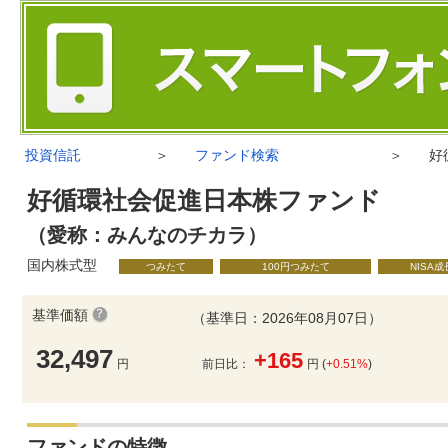
投資信託
＞
ファンド検索
＞
好
好循環社会促進日本株ファンド
（愛称：みんなのチカラ）
国内株式型
つみたて
100円つみたて
NISA
基準価額
（基準日：2026年08月07日）
32,497
+165
円
前日比：
円 (
+0.51%
)
ファンドの特徴