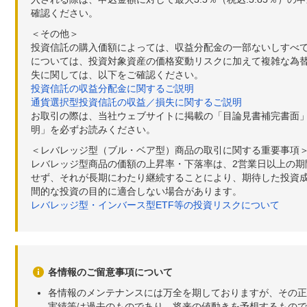
確認ください。
＜その他＞
投資信託の購入価額によっては、収益分配金の一部ないしすべ
については、投資対象資産の価格変動リスクに加えて複雑な為
失に関しては、以下をご確認ください。
投資信託の収益分配金に関するご説明
通貨選択型投資信託の収益／損失に関するご説明
お取引の際は、当社ウェブサイトに掲載の「目論見書補完書面
明」を必ずお読みください。
＜レバレッジ型（ブル・ベア型）商品の取引に関する重要事項
レバレッジ型商品の価額の上昇率・下落率は、2営業日以上の
せず、それが長期にわたり継続することにより、期待した投資成
間的な投資の目的に適合しない場合があります。
レバレッジ型・インバース型ETF等の投資リスクについて
各情報のご留意事項について
各情報のメンテナンスには万全を期しておりますが、その正
実績等は過去のものであり、将来の値動きを予想するもので