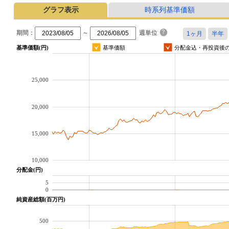
グラフ表示
時系列基準価額
期間：
～
週単位
基準価額(円)
基準価額
分配金込・再投資後
25,000
20,000
15,000
10,000
分配金(円)
5
0
純資産総額(百万円)
500