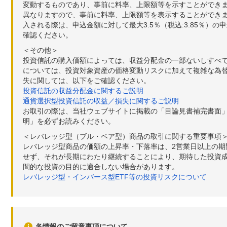
変動するものであり、事前に料率、上限額等を示すことができ
異なりますので、事前に料率、上限額等を表示することができませ
入される際は、申込金額に対して最大3.5％（税込:3.85％
確認ください。
＜その他＞
投資信託の購入価額によっては、収益分配金の一部ないしすべ
については、投資対象資産の価格変動リスクに加えて複雑な為
失に関しては、以下をご確認ください。
投資信託の収益分配金に関するご説明
通貨選択型投資信託の収益／損失に関するご説明
お取引の際は、当社ウェブサイトに掲載の「目論見書補完書面
明」を必ずお読みください。
＜レバレッジ型（ブル・ベア型）商品の取引に関する重要事項
レバレッジ型商品の価額の上昇率・下落率は、2営業日以上の
せず、それが長期にわたり継続することにより、期待した投資成
間的な投資の目的に適合しない場合があります。
レバレッジ型・インバース型ETF等の投資リスクについて
各情報のご留意事項について