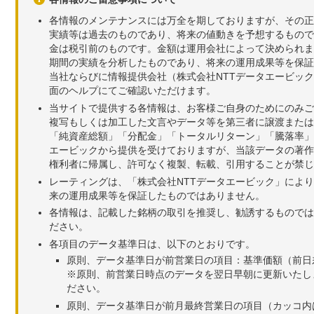
各情報のメンテナンスには万全を期しておりますが、その正
実績等は過去のものであり、将来の値動きを予想するもので
金は税引前のものです。金額は運用会社によって決められま
期間の実績を分析したものであり、将来の運用成果等を保証
当社ならびに情報提供会社（株式会社NTTデータエービッ
面のヘルプにてご確認いただけます。
当サイトで提供する各情報は、お客様ご自身のためにのみご
複写もしくは加工した文言やデータ等を第三者に譲渡または
「純資産総額」「分配金」「トータルリターン」「騰落率」
エービックから提供を受けておりますが、当該データの著作
権利者に帰属し、許可なく複製、転載、引用することが禁じ
レーティングは、「株式会社NTTデータエービック」によ
来の運用成果等を保証したものではありません。
各情報は、記載した銘柄の取引を推奨し、勧誘するものでは
ださい。
各項目のデータ基準日は、以下のとおりです。
原則、データ基準日が前営業日の項目：基準価額（前日
※原則、前営業日時点のデータを翌日早朝に更新いたし
ださい。
原則、データ基準日が前月最終営業日の項目（カッコ内