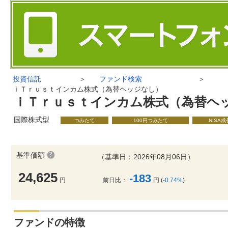
投資信託
＞
ファンド検索
＞
ｉＴｒｕｓｔインカム株式（為替ヘッジなし）
ｉＴｒｕｓｔインカム株式（為替ヘ
国際株式型
つみたて
100円つみたて
NISA
基準価額
（基準日：2026年08月06日）
24,625
-183
円
前日比：
円 (
-0.74%
)
ファンドの特徴