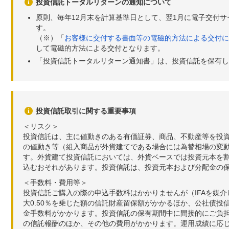
投資信託トータルリターンの通知について
原則、毎年12月末を計算基準日として、翌1月に電子交付
す。
（※）「
お客様に交付する書面等の電磁的方法による交付に
して電磁的方法による交付となります。
「投資信託トータルリターン通知書」は、投資信託を保有し
投資信託取引に関する重要事項
＜リスク＞
投資信託は、主に値動きのある有価証券、商品、不動産等を投
の値動き等（組入商品が外貨建てである場合には為替相場の変
す。外貨建て投資信託においては、外貨ベースでは投資元本を
込むおそれがあります。投資信託は、投資元本および分配金の
＜手数料・費用等＞
投資信託ご購入の際の申込手数料はかかりませんが（IFAを媒
大0.50％を乗じた額の信託財産留保額がかかるほか、公社債投
金手数料がかかります。投資信託の保有期間中に間接的にご負担い
の信託報酬のほか、その他の費用がかかります。運用成績に応