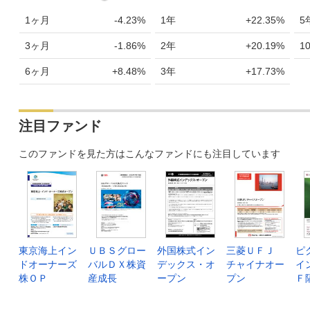
1ヶ月
-4.23%
1年
+22.35%
5
3ヶ月
-1.86%
2年
+20.19%
1
6ヶ月
+8.48%
3年
+17.73%
注目ファンド
このファンドを見た方はこんなファンドにも注目しています
東京海上イン
ＵＢＳグロー
外国株式イン
三菱ＵＦＪ
ピ
ドオーナーズ
バルＤＸ株資
デックス・オ
チャイナオー
イ
株ＯＰ
産成長
ープン
プン
Ｆ