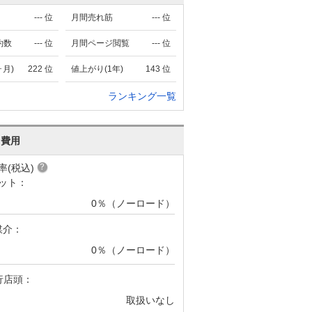
---
位
月間売れ筋
---
位
約数
---
位
月間ページ閲覧
---
位
ヶ月)
222
位
値上がり(1年)
143
位
ランキング一覧
･費用
率(税込)
ット：
0％（ノーロード）
媒介：
0％（ノーロード）
行店頭：
取扱いなし