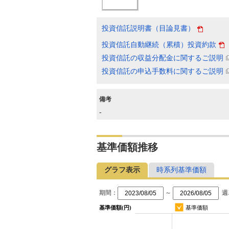
投資信託説明書（目論見書）
投資信託自動継続（累積）投資約款
投資信託の収益分配金に関するご説明
投資信託の申込手数料に関するご説明
備考
-
基準価額推移
グラフ表示
時系列基準価額
期間：
～
週
基準価額(円)
基準価額