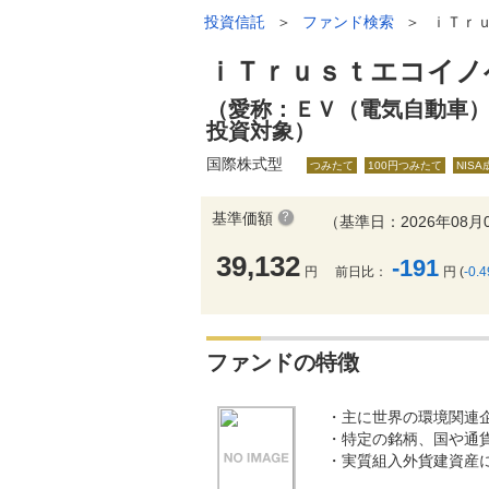
投資信託
＞
ファンド検索
＞
ｉＴｒ
ｉＴｒｕｓｔエコイノ
（愛称：ＥＶ（電気自動車
投資対象）
国際株式型
つみたて
100円つみたて
NIS
基準価額
（基準日：2026年08月
39,132
-191
円
前日比：
円 (
-0.
ファンドの特徴
・主に世界の環境関連
・特定の銘柄、国や通
・実質組入外貨建資産