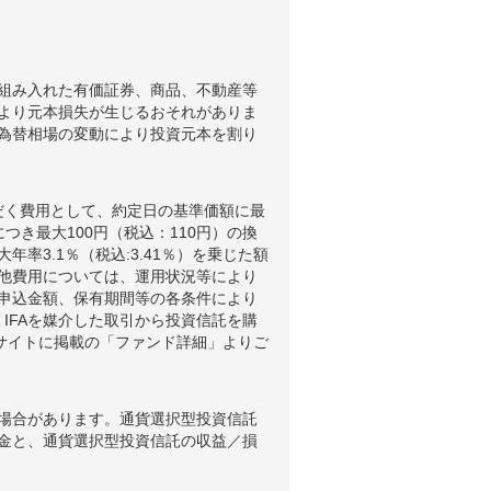
組み入れた有価証券、商品、不動産等
より元本損失が生じるおそれがありま
為替相場の変動により投資元本を割り
だく費用として、約定日の基準価額に最
つき最大100円（税込：110円）の換
3.1％（税込:3.41％）を乗じた額
他費用については、運用状況等により
申込金額、保有期間等の各条件により
IFAを媒介した取引から投資信託を購
ブサイトに掲載の「ファンド詳細」よりご
場合があります。通貨選択型投資信託
金と、通貨選択型投資信託の収益／損