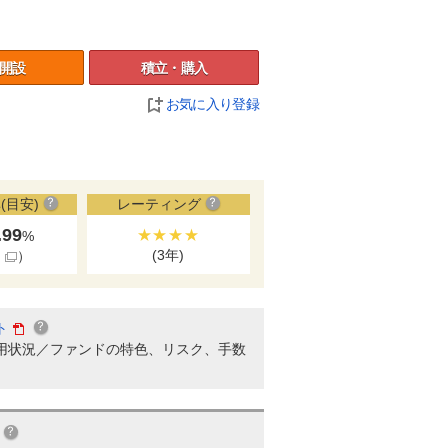
開設
積立・購入
お気に入り登録
(目安)
レーティング
.99
★★★★
%
(3年)
細
）
ト
用状況／ファンドの特色、リスク、手数