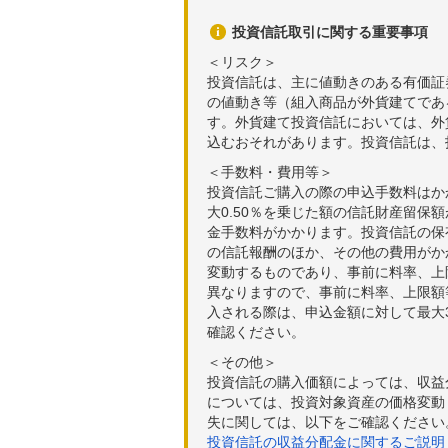
投資信託取引に関する重要事項
＜リスク＞
投資信託は、主に値動きのある有価証
の値動き等（組入商品が外貨建てであ
す。外貨建て投資信託においては、外
込むおそれがあります。投資信託は、
＜手数料・費用等＞
投資信託ご購入の際の申込手数料はか
大0.50％を乗じた額の信託財産留保
金手数料がかかります。投資信託の保有
の信託報酬のほか、その他の費用がか
変動するものであり、事前に料率、上
異なりますので、事前に料率、上限額
入される際は、申込金額に対して最大3
確認ください。
＜その他＞
投資信託の購入価額によっては、収益
については、投資対象資産の価格変動
失に関しては、以下をご確認ください
投資信託の収益分配金に関するご説明