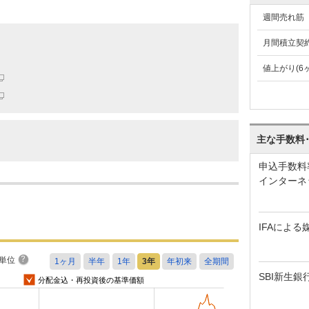
週間売れ筋
月間積立契
値上がり(6
主な手数料
申込手数料
インターネ
IFAによる
単位
SBI新生銀
分配金込・再投資後の基準価額