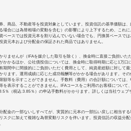
券、商品、不動産等を投資対象としています。投資信託の基準価額は、
る場合には為替相場の変動を含む）の影響により上下するため、これに
貨ベースでは投資元本を割り込んでいない場合でも、円換算ベースでは
投資元本および分配金の保証された商品ではありません。
かりませんが（IFAを媒介した取引を除く）、換金時に直接ご負担いた
額がかかるほか、公社債投信については、換金時に取得時期に応じ1万口に
期間中に間接的にご負担いただく費用として、純資産総額に対して最大年率
かります。運用成績に応じた成功報酬等がかかる場合があります。その
限額等を示すことができません。手数料（費用）の合計額については、
等を表示することができません。IFAコースをご利用のお客様について、
.5％（税込:3.85％）の申込手数料がかかります。詳しくは当社ウェ
分配金の一部ないしすべてが、実質的に元本の一部払い戻しに相当する
リスクに加えて複雑な為替変動リスクを伴います。投資信託の収益分配
。