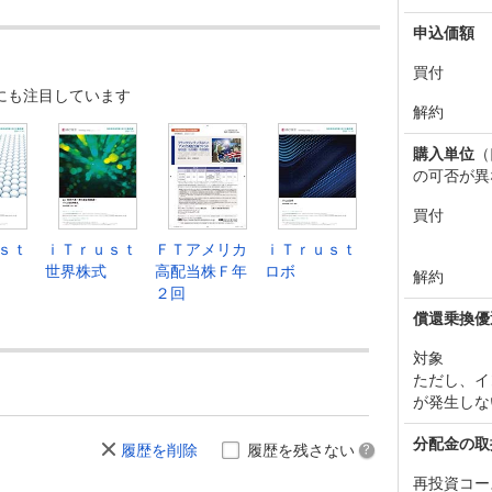
申込価額
買付
にも注目しています
解約
購入単位
（
の可否が異
買付
ｓｔ
ｉＴｒｕｓｔ
ＦＴアメリカ
ｉＴｒｕｓｔ
世界株式
高配当株Ｆ年
ロボ
解約
２回
償還乗換優
対象
ただし、イ
が発生しな
分配金の取
履歴を削除
履歴を残さない
再投資コー