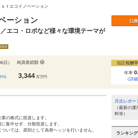
ｕｓｔエコイノベーション
ベーション
口座
）／エコ・ロボなど様々な環境テーマが
A成長枠
純資産総額
06日）
信託報酬率
0
年率
3,344
49%
)
百万円
（
詳
月次レポー
（最新の運
料等）
企業の株式に投資します。
貨に集中せず、分散投資します。
については、原則として為替ヘッジを行いません。
ランキング