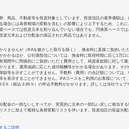
券、商品、不動産等を投資対象としています。投資信託の基準価額は、
る場合には為替相場の変動を含む）の影響により上下するため、これに
貨ベースでは投資元本を割り込んでいない場合でも、円換算ベースでは
投資元本および分配金の保証された商品ではありません。
かりませんが（IFAを媒介した取引を除く）、換金時に直接ご負担いた
額がかかるほか、公社債投信については、換金時に取得時期に応じ1万口に
期間中に間接的にご負担いただく費用として、純資産総額に対して最大年率
かります。運用成績に応じた成功報酬等がかかる場合があります。その
限額等を示すことができません。手数料（費用）の合計額については、
等を表示することができません。IFAコースをご利用のお客様について、
.5％（税込:3.85％）の申込手数料がかかります。詳しくは当社ウェ
分配金の一部ないしすべてが、実質的に元本の一部払い戻しに相当する
リスクに加えて複雑な為替変動リスクを伴います。投資信託の収益分配
。
するご説明