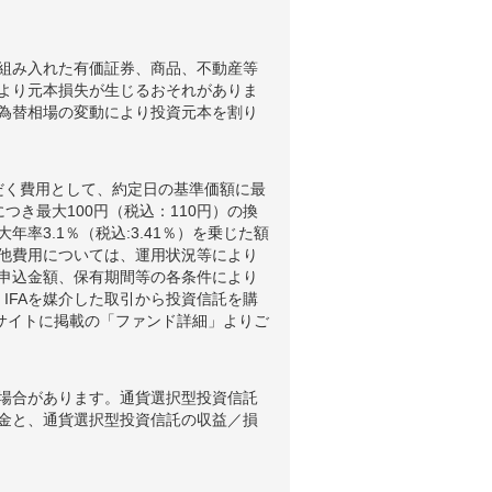
組み入れた有価証券、商品、不動産等
より元本損失が生じるおそれがありま
為替相場の変動により投資元本を割り
だく費用として、約定日の基準価額に最
つき最大100円（税込：110円）の換
3.1％（税込:3.41％）を乗じた額
他費用については、運用状況等により
申込金額、保有期間等の各条件により
IFAを媒介した取引から投資信託を購
ブサイトに掲載の「ファンド詳細」よりご
場合があります。通貨選択型投資信託
金と、通貨選択型投資信託の収益／損