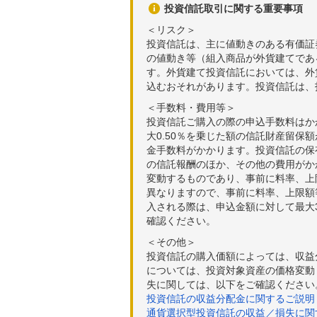
投資信託取引に関する重要事項
＜リスク＞
投資信託は、主に値動きのある有価証
の値動き等（組入商品が外貨建てであ
す。外貨建て投資信託においては、外
込むおそれがあります。投資信託は、
＜手数料・費用等＞
投資信託ご購入の際の申込手数料はか
大0.50％を乗じた額の信託財産留保
金手数料がかかります。投資信託の保有
の信託報酬のほか、その他の費用がか
変動するものであり、事前に料率、上
異なりますので、事前に料率、上限額
入される際は、申込金額に対して最大3
確認ください。
＜その他＞
投資信託の購入価額によっては、収益
については、投資対象資産の価格変動
失に関しては、以下をご確認ください
投資信託の収益分配金に関するご説明
通貨選択型投資信託の収益／損失に関