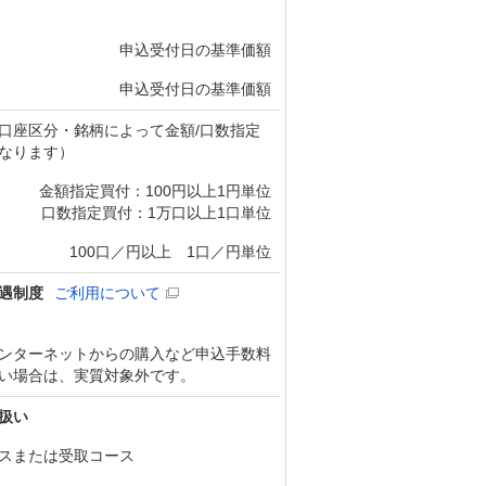
申込受付日の基準価額
申込受付日の基準価額
口座区分・銘柄によって金額/口数指定
なります）
金額指定買付：100円以上1円単位
口数指定買付：1万口以上1口単位
100口／円以上 1口／円単位
遇制度
ご利用について
ンターネットからの購入など申込手数料
い場合は、実質対象外です。
扱い
スまたは受取コース