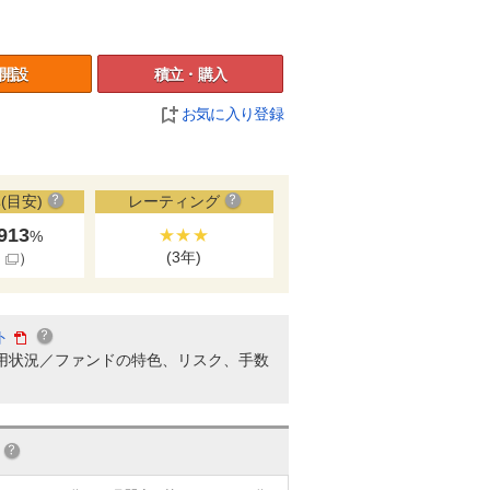
開設
積立・購入
お気に入り登録
(目安)
レーティング
.913
★★★
%
(3年)
細
）
ト
用状況／ファンドの特色、リスク、手数