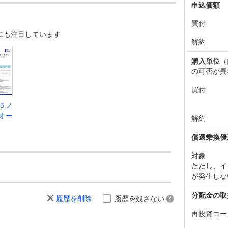
申込価額
買付
にも注目しています
解約
購入単位
（
の可否が異
買付
５ノ
オー
解約
償還乗換優
対象
ただし、イ
が発生しな
分配金の取
履歴を削除
履歴を残さない
再投資コー