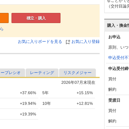
ることがで
（交付目論
積立・購入
購入・換金
ら
お申込
お気に入りボードを見る
お気に入り登録
原則、いつ
申込受付不
申込受付締
ャープレシオ
レーティング
リスクメジャー
買付
2026年07月末現在
解約
+37.66%
5年
+15.15%
受渡日
+19.94%
10年
+12.81%
買付
+19.39%
解約