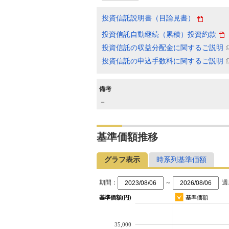
投資信託説明書（目論見書）
投資信託自動継続（累積）投資約款
投資信託の収益分配金に関するご説明
投資信託の申込手数料に関するご説明
備考
－
基準価額推移
グラフ表示
時系列基準価額
期間：
～
週
基準価額(円)
基準価額
35,000