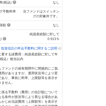
率(税込)
なし
グ手数料率
当ファンドはスイッチン
グの対象外です。
保額
なし
純資産総額に対して
)
0.913％
投資信託の申込手数料に関するご説明
に要する諸費用：純資産総額に対して年
％（税込）相当以内
もファンドの保有期間中に間接的にご負
費用がありますが、運用状況等により変
であり、事前に料率、上限額等を表示す
きません。
に係る手数料（費用）の合計額について
なる条件が状況等により異なる場合があ
らかじめ当該費用（上限額等）を表示す