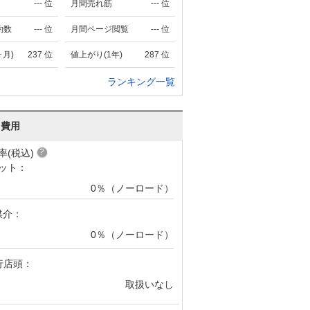
---
位
月間売れ筋
---
位
約数
---
位
月間ページ閲覧
---
位
ヶ月)
237
位
値上がり(1年)
287
位
ランキング一覧
･費用
率(税込)
ット：
0％（ノーロード）
媒介：
0％（ノーロード）
行店頭：
取扱いなし