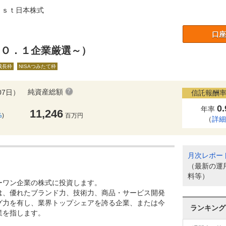
ｕｓｔ日本株式
口座
ＮＯ．１企業厳選～）
A成長枠
NISAつみたて枠
純資産総額
07日）
信託報酬率
0
年率
11,246
%
)
百万円
（
詳
月次レポー
（最新の運
料等）
ーワン企業の株式に投資します。
は、優れたブランド力、技術力、商品・サービス開発
グ力を有し、業界トップシェアを誇る企業、または今
ランキング
業を指します。