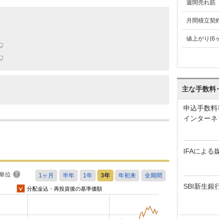
週間売れ筋
月間積立契
値上がり(6
主な手数料
申込手数料
インターネ
IFAによる
単位
SBI新生銀
分配金込・再投資後の基準価額