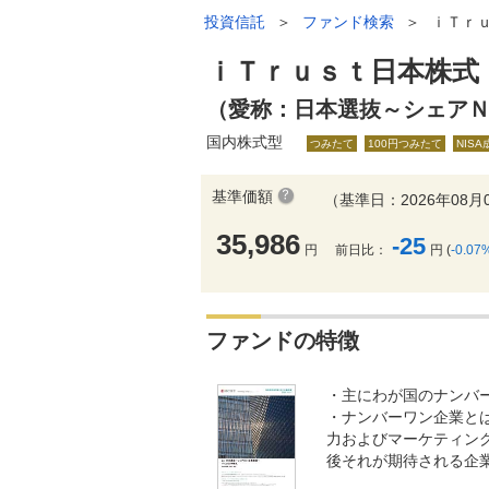
投資信託
＞
ファンド検索
＞
ｉＴｒ
ｉＴｒｕｓｔ日本株式
（愛称：日本選抜～シェア
国内株式型
つみたて
100円つみたて
NIS
基準価額
（基準日：2026年08月
35,986
-25
円
前日比：
円 (
-0.07
ファンドの特徴
・主にわが国のナンバ
・ナンバーワン企業と
力およびマーケティン
後それが期待される企