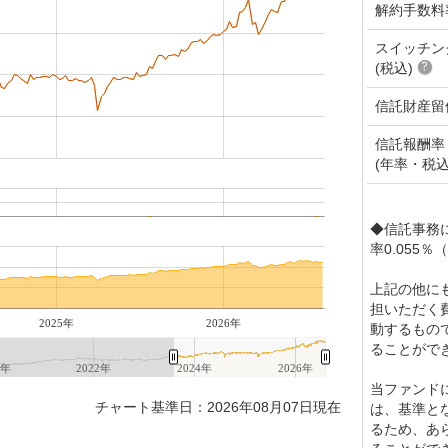
解約手数料
スイッチン
(税込)
信託財産留
信託報酬率
(年率・税込
◆信託事務
率0.055
上記の他に
担いただく
2025年
2026年
動するもの
ることがで
0年
2022年
2024年
2026年
当ファンド
チャート基準日：2026年08月07日現在
は、基準と
るため、あ