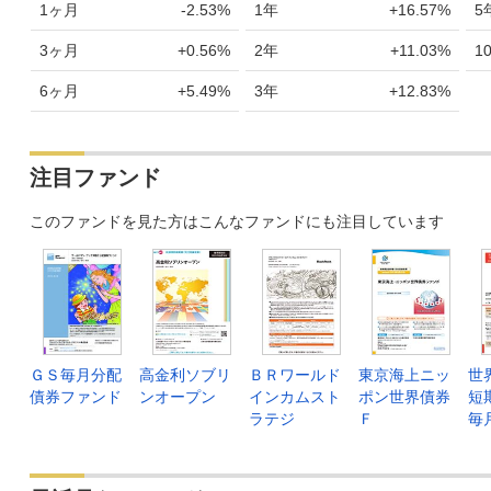
1ヶ月
-2.53%
1年
+16.57%
5
3ヶ月
+0.56%
2年
+11.03%
1
6ヶ月
+5.49%
3年
+12.83%
注目ファンド
このファンドを見た方はこんなファンドにも注目しています
ＧＳ毎月分配
高金利ソブリ
ＢＲワールド
東京海上ニッ
世
債券ファンド
ンオープン
インカムスト
ポン世界債券
短
ラテジ
Ｆ
毎