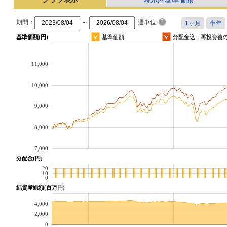
期間：
～
週単位
基準価額(円)
基準価額
分配金込・再投資後
11,000
10,000
9,000
8,000
7,000
分配金(円)
20
10
0
純資産総額(百万円)
4,000
2,000
0