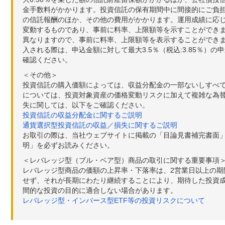
金手数料がかかります。投資信託の保有期間中に間接的にご負担い
の信託報酬のほか、その他の費用がかかります。運用成績に応
変動するものであり、事前に料率、上限額等を示すことができ
異なりますので、事前に料率、上限額等を表示することができませ
入される際は、申込金額に対して最大3.5％（税込:3.85％
確認ください。
＜その他＞
投資信託の購入価額によっては、収益分配金の一部ないしすべ
については、投資対象資産の価格変動リスクに加えて複雑な為
失に関しては、以下をご確認ください。
投資信託の収益分配金に関するご説明
通貨選択型投資信託の収益／損失に関するご説明
お取引の際は、当社ウェブサイトに掲載の「目論見書補完書面
明」を必ずお読みください。
＜レバレッジ型（ブル・ベア型）商品の取引に関する重要事項
レバレッジ型商品の価額の上昇率・下落率は、2営業日以上の
せず、それが長期にわたり継続することにより、期待した投資成
間的な投資の目的に適合しない場合があります。
レバレッジ型・インバース型ETF等の投資リスクについて