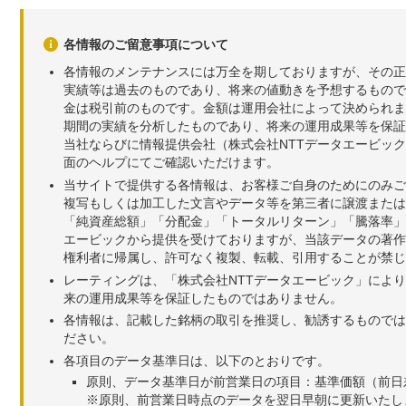
各情報のご留意事項について
各情報のメンテナンスには万全を期しておりますが、その正
実績等は過去のものであり、将来の値動きを予想するもので
金は税引前のものです。金額は運用会社によって決められま
期間の実績を分析したものであり、将来の運用成果等を保証
当社ならびに情報提供会社（株式会社NTTデータエービッ
面のヘルプにてご確認いただけます。
当サイトで提供する各情報は、お客様ご自身のためにのみご
複写もしくは加工した文言やデータ等を第三者に譲渡または
「純資産総額」「分配金」「トータルリターン」「騰落率」
エービックから提供を受けておりますが、当該データの著作
権利者に帰属し、許可なく複製、転載、引用することが禁じ
レーティングは、「株式会社NTTデータエービック」によ
来の運用成果等を保証したものではありません。
各情報は、記載した銘柄の取引を推奨し、勧誘するものでは
ださい。
各項目のデータ基準日は、以下のとおりです。
原則、データ基準日が前営業日の項目：基準価額（前日
※原則、前営業日時点のデータを翌日早朝に更新いたし