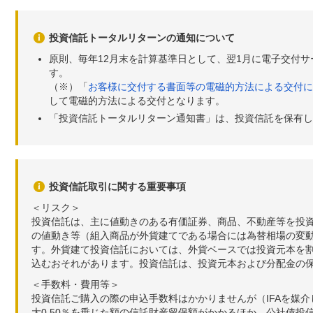
投資信託トータルリターンの通知について
原則、毎年12月末を計算基準日として、翌1月に電子交付
す。
（※）「
お客様に交付する書面等の電磁的方法による交付に
して電磁的方法による交付となります。
「投資信託トータルリターン通知書」は、投資信託を保有し
投資信託取引に関する重要事項
＜リスク＞
投資信託は、主に値動きのある有価証券、商品、不動産等を投
の値動き等（組入商品が外貨建てである場合には為替相場の変
す。外貨建て投資信託においては、外貨ベースでは投資元本を
込むおそれがあります。投資信託は、投資元本および分配金の
＜手数料・費用等＞
投資信託ご購入の際の申込手数料はかかりませんが（IFAを媒
大0.50％を乗じた額の信託財産留保額がかかるほか、公社債投