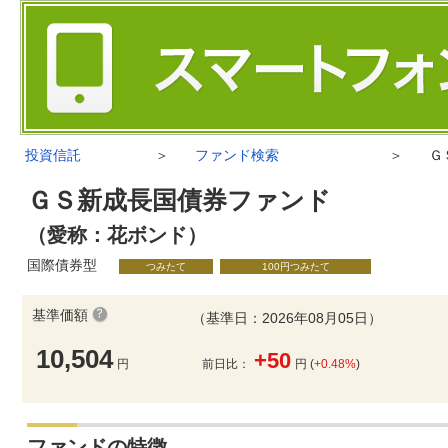
投資信託
＞
ファンド検索
＞
Ｇ
ＧＳ新成長国債券ファンド
（愛称：花ボンド）
国際債券型
つみたて
100円つみたて
基準価額
（基準日：2026年08月05日）
10,504
+50
円
前日比：
円 (
+0.48%
)
ファンドの特徴