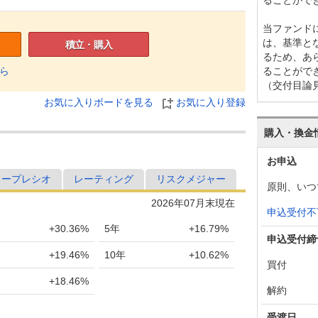
当ファンド
は、基準と
積立・購入
るため、あ
ることがで
ら
（交付目論
お気に入りボードを見る
お気に入り登録
購入・換金
お申込
ャープレシオ
レーティング
リスクメジャー
原則、いつ
2026年07月末現在
申込受付不
+30.36%
5年
+16.79%
申込受付締
+19.46%
10年
+10.62%
買付
+18.46%
解約
受渡日