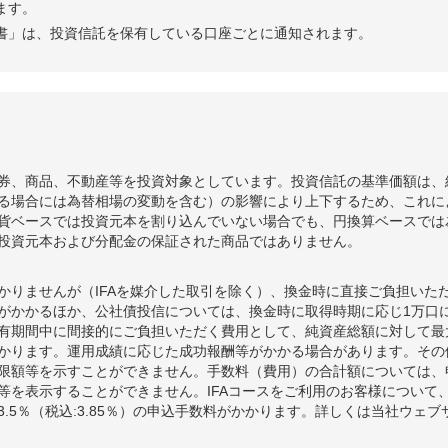
ます。
書」は、投資信託を保有している口座ごとに通知されます。
券、商品、不動産等を投資対象としています。投資信託の基準価額は、
る場合には為替相場の変動を含む）の影響により上下するため、これに
貨ベースでは投資元本を割り込んでいない場合でも、円換算ベースでは
投資元本および分配金の保証された商品ではありません。
かりませんが（IFAを媒介した取引を除く）、換金時に直接ご負担いた
額がかかるほか、公社債投信については、換金時に取得時期に応じ1万口に
期間中に間接的にご負担いただく費用として、純資産総額に対して最大年率
かります。運用成績に応じた成功報酬等がかかる場合があります。その
限額等を示すことができません。手数料（費用）の合計額については、
等を表示することができません。IFAコースをご利用のお客様について、
.5％（税込:3.85％）の申込手数料がかかります。詳しくは当社ウェ