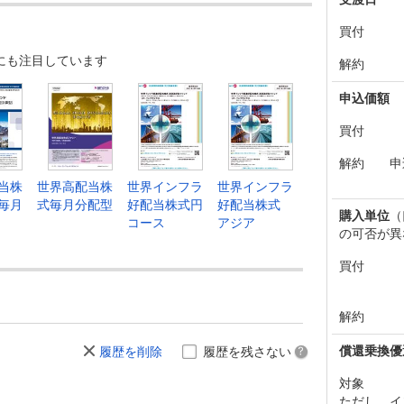
買付
にも注目しています
解約
申込価額
買付
解約
申
当株
世界高配当株
世界インフラ
世界インフラ
毎月
式毎月分配型
好配当株式円
好配当株式
購入単位
（
コース
アジア
の可否が異
買付
解約
償還乗換優
履歴を削除
履歴を残さない
対象
ただし、イ