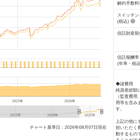
解約手数料
スイッチン
(税込)
信託財産留
信託報酬率
(年率・税込
◆諸費用
純資産総額に
（監査費用
2025年
2026年
用等を含み
す。
2015年
2020年
2025年
上記の他に
チャート基準日：2026年08月07日現在
担いただく
動するもの
ることがで