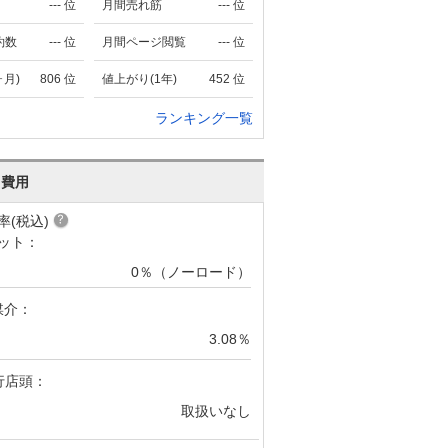
---
位
月間売れ筋
---
位
約数
---
位
月間ページ閲覧
---
位
ヶ月)
806
位
値上がり(1年)
452
位
ランキング一覧
･費用
率(税込)
ット：
0％（ノーロード）
媒介：
3.08％
行店頭：
取扱いなし