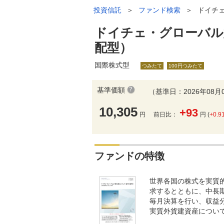
投資信託
＞
ファンド検索
＞
ドイチ
ドイチェ・グローバル
配型）
国際株式型
つみたて
100円つみたて
基準価額
（基準日：2026年08月
10,305
+93
円
前日比：
円 (
+0.9
ファンドの特徴
世界各国の株式を実質
求するとともに、中長
毎月決算を行い、収益
実質外貨建資産につい