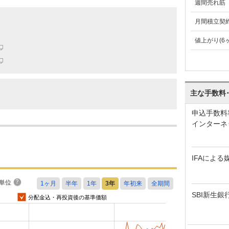
週間売れ筋
月間積立契
値上がり(6
主な手数料
申込手数料
インターネ
IFAによる
単位
SBI新生銀
分配金込・再投資後の基準価額