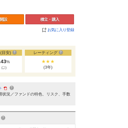
開設
積立・購入
お気に入り登録
(目安)
レーティング
.43
★★★
%
(3年)
細
）
ト
用状況／ファンドの特色、リスク、手数