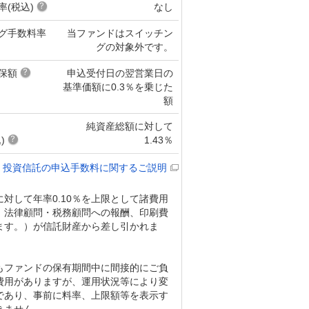
率(税込)
なし
グ手数料率
当ファンドはスイッチン
グの対象外です。
保額
申込受付日の翌営業日の
基準価額に0.3％を乗じた
額
純資産総額に対して
)
1.43％
投資信託の申込手数料に関するご説明
対して年率0.10％を上限として諸費用
、法律顧問・税務顧問への報酬、印刷費
ます。）が信託財産から差し引かれま
もファンドの保有期間中に間接的にご負
費用がありますが、運用状況等により変
であり、事前に料率、上限額等を表示す
きません。