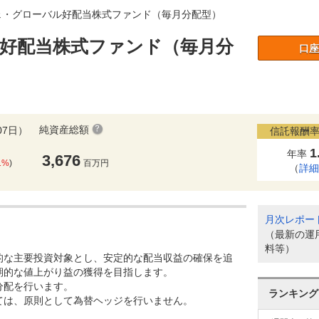
ェ・グローバル好配当株式ファンド（毎月分配型）
好配当株式ファンド（毎月分
口座
純資産総額
07日）
信託報酬率
1
年率
3,676
1%
)
百万円
（
詳
月次レポー
（最新の運
料等）
的な主要投資対象とし、安定的な配当収益の確保を追
期的な値上がり益の獲得を目指します。
分配を行います。
ランキング
ては、原則として為替ヘッジを行いません。