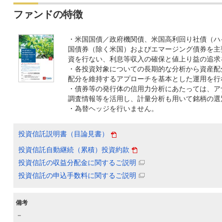
ファンドの特徴
・米国国債／政府機関債、米国高利回り社債（ハ
国債券（除く米国）およびエマージング債券を主
資を行ない、利息等収入の確保と値上り益の追求
・各投資対象についての長期的な分析から資産配
配分を維持するアプローチを基本とした運用を行
・債券等の発行体の信用力分析にあたっては、ア
調査情報等を活用し、計量分析も用いて銘柄の選
・為替ヘッジを行いません。
投資信託説明書（目論見書）
投資信託自動継続（累積）投資約款
投資信託の収益分配金に関するご説明
投資信託の申込手数料に関するご説明
備考
－