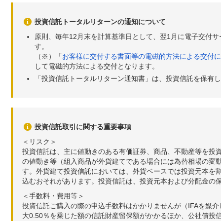
投資信託トータルリターンの通知について
原則、毎年12月末を計算基準日として、翌1月に電子交付
す。
（※）「
お客様に交付する書面等の電磁的方法による交付に
して電磁的方法による交付となります。
「投資信託トータルリターン通知書」は、投資信託を保有し
投資信託取引に関する重要事項
＜リスク＞
投資信託は、主に値動きのある有価証券、商品、不動産等を投
の値動き等（組入商品が外貨建てである場合には為替相場の変
す。外貨建て投資信託においては、外貨ベースでは投資元本を
込むおそれがあります。投資信託は、投資元本および分配金の
＜手数料・費用等＞
投資信託ご購入の際の申込手数料はかかりませんが（IFAを媒
大0.50％を乗じた額の信託財産留保額がかかるほか、公社債投