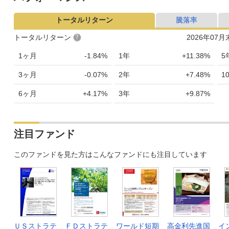
トータルリターン
騰落率
トータルリターン
2026年07
1ヶ月
-1.84%
1年
+11.38%
5
3ヶ月
-0.07%
2年
+7.48%
1
6ヶ月
+4.17%
3年
+9.87%
注目ファンド
このファンドを見た方はこんなファンドにも注目しています
ＵＳストラテ
ＦＤストラテ
ワールド短期
高金利先進国
イ