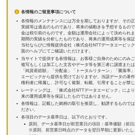
各情報のご留意事項について
各情報のメンテナンスには万全を期しておりますが、その正
実績等は過去のものであり、将来の値動きを予想するもので
金は税引前のものです。金額は運用会社によって決められま
期間の実績を分析したものであり、将来の運用成果等を保証
当社ならびに情報提供会社（株式会社NTTデータエービッ
面のヘルプにてご確認いただけます。
当サイトで提供する各情報は、お客様ご自身のためにのみご
複写もしくは加工した文言やデータ等を第三者に譲渡または
「純資産総額」「分配金」「トータルリターン」「騰落率」
エービックから提供を受けておりますが、当該データの著作
権利者に帰属し、許可なく複製、転載、引用することが禁じ
レーティングは、「株式会社NTTデータエービック」によ
来の運用成果等を保証したものではありません。
各情報は、記載した銘柄の取引を推奨し、勧誘するものでは
ださい。
各項目のデータ基準日は、以下のとおりです。
原則、データ基準日が前営業日の項目：基準価額（前日
※原則、前営業日時点のデータを翌日早朝に更新いたし