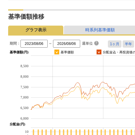
基準価額推移
グラフ表示
時系列基準価額
期間：
～
週単位
基準価額(円)
基準価額
分配金込・再投資後
8,500
8,000
7,500
7,000
6,500
6,000
分配金(円)
10