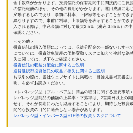
金手数料がかかります。投資信託の保有期間中に間接的にご負担い
の信託報酬のほか、その他の費用がかかります。運用成績に応
変動するものであり、事前に料率、上限額等を示すことができ
異なりますので、事前に料率、上限額等を表示することができませ
入される際は、申込金額に対して最大3.5％（税込:3.85％
確認ください。
＜その他＞
投資信託の購入価額によっては、収益分配金の一部ないしすべ
については、投資対象資産の価格変動リスクに加えて複雑な為
失に関しては、以下をご確認ください。
投資信託の収益分配金に関するご説明
通貨選択型投資信託の収益／損失に関するご説明
お取引の際は、当社ウェブサイトに掲載の「目論見書補完書面
明」を必ずお読みください。
＜レバレッジ型（ブル・ベア型）商品の取引に関する重要事項
レバレッジ型商品の価額の上昇率・下落率は、2営業日以上の
せず、それが長期にわたり継続することにより、期待した投資成
間的な投資の目的に適合しない場合があります。
レバレッジ型・インバース型ETF等の投資リスクについて