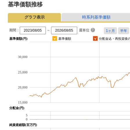
基準価額推移
グラフ表示
時系列基準価額
期間：
～
週単位
基準価額(円)
基準価額
分配金込・再投資後
30,000
25,000
20,000
15,000
分配金(円)
5
0
純資産総額(百万円)