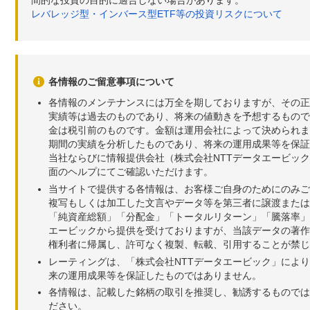
レバレッジ型・インバース型ETF等の投資リスクについて
各情報のご留意事項について
各情報のメンテナンスには万全を期しておりますが、その正
実績等は過去のものであり、将来の値動きを予想するもので
金は税引前のものです。金額は運用会社によって決められま
期間の実績を分析したものであり、将来の運用成果等を保証
当社ならびに情報提供会社（株式会社NTTデータエービッ
面のヘルプにてご確認いただけます。
当サイトで提供する各情報は、お客様ご自身のためにのみご
複写もしくは加工した文言やデータ等を第三者に譲渡または
「純資産総額」「分配金」「トータルリターン」「騰落率」
エービックから提供を受けておりますが、当該データの著作
権利者に帰属し、許可なく複製、転載、引用することが禁じ
レーティングは、「株式会社NTTデータエービック」によ
来の運用成果等を保証したものではありません。
各情報は、記載した銘柄の取引を推奨し、勧誘するものでは
ださい。