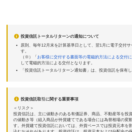
投資信託トータルリターンの通知について
原則、毎年12月末を計算基準日として、翌1月に電子交付
す。
（※）「
お客様に交付する書面等の電磁的方法による交付に
して電磁的方法による交付となります。
「投資信託トータルリターン通知書」は、投資信託を保有し
投資信託取引に関する重要事項
＜リスク＞
投資信託は、主に値動きのある有価証券、商品、不動産等を投
の値動き等（組入商品が外貨建てである場合には為替相場の変
す。外貨建て投資信託においては、外貨ベースでは投資元本を
込むおそれがあります。投資信託は、投資元本および分配金の