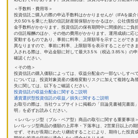
＜手数料・費用等＞
投資信託ご購入の際の申込手数料はかかりませんが（IFAを媒
大0.50％を乗じた額の信託財産留保額がかかるほか、公社債投
金手数料がかかります。投資信託の保有期間中に間接的にご負担い
の信託報酬のほか、その他の費用がかかります。運用成績に応
変動するものであり、事前に料率、上限額等を示すことができ
異なりますので、事前に料率、上限額等を表示することができませ
入される際は、申込金額に対して最大3.5％（税込:3.85％
確認ください。
＜その他＞
投資信託の購入価額によっては、収益分配金の一部ないしすべ
については、投資対象資産の価格変動リスクに加えて複雑な為
失に関しては、以下をご確認ください。
投資信託の収益分配金に関するご説明
通貨選択型投資信託の収益／損失に関するご説明
お取引の際は、当社ウェブサイトに掲載の「目論見書補完書面
明」を必ずお読みください。
＜レバレッジ型（ブル・ベア型）商品の取引に関する重要事項
レバレッジ型商品の価額の上昇率・下落率は、2営業日以上の
せず、それが長期にわたり継続することにより、期待した投資成
間的な投資の目的に適合しない場合があります。