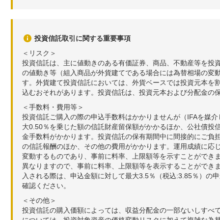
投資信託取引に関する重要事項
＜リスク＞
投資信託は、主に値動きのある有価証券、商品、不動産等を投
の値動き等（組入商品が外貨建てである場合には為替相場の変
す。外貨建て投資信託においては、外貨ベースでは投資元本を
込むおそれがあります。投資信託は、投資元本および分配金の
＜手数料・費用等＞
投資信託ご購入の際の申込手数料はかかりませんが（IFAを媒
大0.50％を乗じた額の信託財産留保額がかかるほか、公社債投
金手数料がかかります。投資信託の保有期間中に間接的にご負担い
の信託報酬のほか、その他の費用がかかります。運用成績に応
変動するものであり、事前に料率、上限額等を示すことができ
異なりますので、事前に料率、上限額等を表示することができませ
入される際は、申込金額に対して最大3.5％（税込:3.85％
確認ください。
＜その他＞
投資信託の購入価額によっては、収益分配金の一部ないしすべ
については、投資対象資産の価格変動リスクに加えて複雑な為