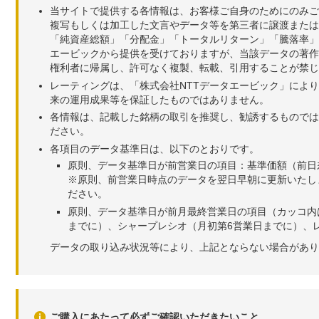
当サイトで提供する各情報は、お客様ご自身のためにのみご
複写もしくは加工した文言やデータ等を第三者に譲渡または
「純資産総額」「分配金」「トータルリターン」「騰落率」
エービックから提供を受けておりますが、当該データの著作
権利者に帰属し、許可なく複製、転載、引用することが禁じ
レーティングは、「株式会社NTTデータエービック」によ
来の運用成果等を保証したものではありません。
各情報は、記載した銘柄の取引を推奨し、勧誘するものでは
ださい。
各項目のデータ基準日は、以下のとおりです。
原則、データ基準日が前営業日の項目：基準価額（前日
※原則、前営業日時点のデータを翌日早朝に更新いたし
ださい。
原則、データ基準日が前月最終営業日の項目（カッコ内
までに）、シャープレシオ（月初第6営業日までに）、レ
データの取り込み状況等により、上記とならない場合があり
ご購入にあたって必ずご確認いただきたいこと