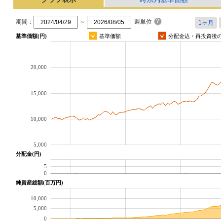
期間：
～
週単位
基準価額(円)
基準価額
分配金込・再投資後
20,000
15,000
10,000
5,000
分配金(円)
5
0
純資産総額(百万円)
10,000
5,000
0