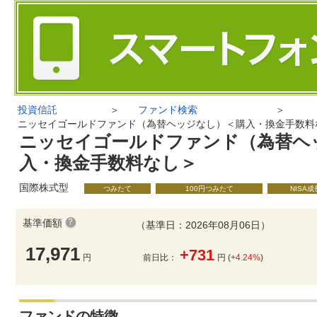
投資信託
＞
ファンド検索
＞
ニッセイゴールドファンド（為替ヘッジなし）＜購入・換金手数料
ニッセイゴールドファンド（為替ヘ
入・換金手数料なし＞
国際株式型
つみたて
100円つみたて
NISA
基準価額
（基準日：2026年08月06日）
17,971
+731
円
前日比：
円 (
+4.24%
)
ファンドの特徴