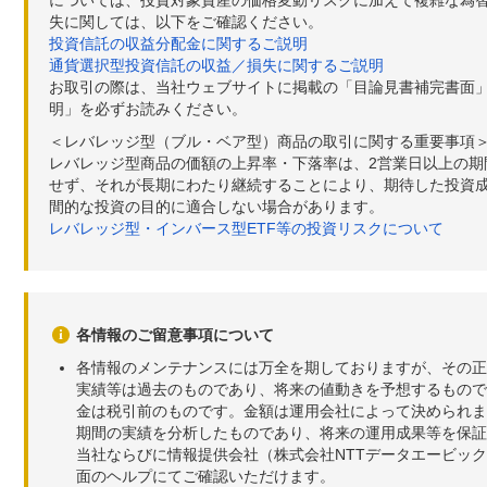
失に関しては、以下をご確認ください。
投資信託の収益分配金に関するご説明
通貨選択型投資信託の収益／損失に関するご説明
お取引の際は、当社ウェブサイトに掲載の「目論見書補完書面
明」を必ずお読みください。
＜レバレッジ型（ブル・ベア型）商品の取引に関する重要事項
レバレッジ型商品の価額の上昇率・下落率は、2営業日以上の
せず、それが長期にわたり継続することにより、期待した投資成
間的な投資の目的に適合しない場合があります。
レバレッジ型・インバース型ETF等の投資リスクについて
各情報のご留意事項について
各情報のメンテナンスには万全を期しておりますが、その正
実績等は過去のものであり、将来の値動きを予想するもので
金は税引前のものです。金額は運用会社によって決められま
期間の実績を分析したものであり、将来の運用成果等を保証
当社ならびに情報提供会社（株式会社NTTデータエービッ
面のヘルプにてご確認いただけます。