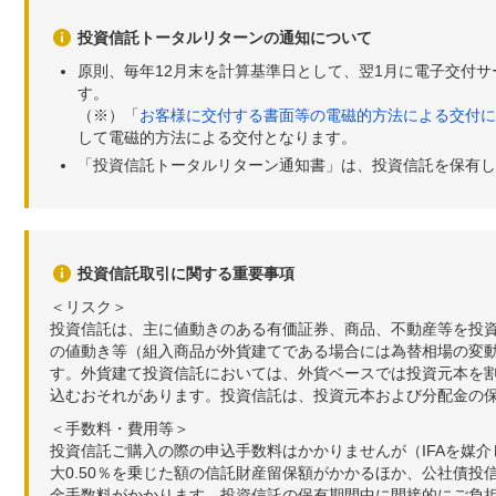
投資信託トータルリターンの通知について
原則、毎年12月末を計算基準日として、翌1月に電子交付
す。
（※）「
お客様に交付する書面等の電磁的方法による交付に
して電磁的方法による交付となります。
「投資信託トータルリターン通知書」は、投資信託を保有し
投資信託取引に関する重要事項
＜リスク＞
投資信託は、主に値動きのある有価証券、商品、不動産等を投
の値動き等（組入商品が外貨建てである場合には為替相場の変
す。外貨建て投資信託においては、外貨ベースでは投資元本を
込むおそれがあります。投資信託は、投資元本および分配金の
＜手数料・費用等＞
投資信託ご購入の際の申込手数料はかかりませんが（IFAを媒
大0.50％を乗じた額の信託財産留保額がかかるほか、公社債投
金手数料がかかります。投資信託の保有期間中に間接的にご負担い