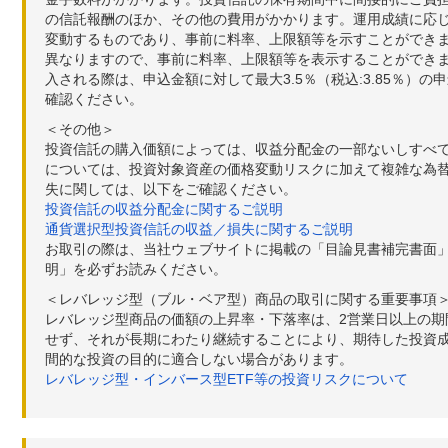
の信託報酬のほか、その他の費用がかかります。運用成績に応
変動するものであり、事前に料率、上限額等を示すことができ
異なりますので、事前に料率、上限額等を表示することができませ
入される際は、申込金額に対して最大3.5％（税込:3.85％
確認ください。
＜その他＞
投資信託の購入価額によっては、収益分配金の一部ないしすべ
については、投資対象資産の価格変動リスクに加えて複雑な為
失に関しては、以下をご確認ください。
投資信託の収益分配金に関するご説明
通貨選択型投資信託の収益／損失に関するご説明
お取引の際は、当社ウェブサイトに掲載の「目論見書補完書面
明」を必ずお読みください。
＜レバレッジ型（ブル・ベア型）商品の取引に関する重要事項
レバレッジ型商品の価額の上昇率・下落率は、2営業日以上の
せず、それが長期にわたり継続することにより、期待した投資成
間的な投資の目的に適合しない場合があります。
レバレッジ型・インバース型ETF等の投資リスクについて