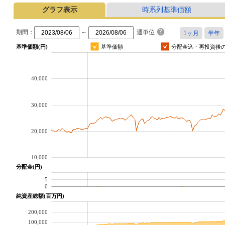
グラフ表示
時系列基準価額
期間：
～
週単位
基準価額(円)
基準価額
分配金込・再投資後
40,000
30,000
20,000
10,000
分配金(円)
5
0
純資産総額(百万円)
200,000
100,000