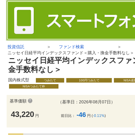
投資信託
＞
ファンド検索
＞
ニッセイ日経平均インデックスファンド＜購入・換金手数料なし＞
ニッセイ日経平均インデックスファ
金手数料なし＞
国内株式型
つみたて
100円つみたて
NISA
NISAつみたて枠
基準価額
（基準日：2026年08月07日）
43,220
-46
円
前日比：
円 (
-0.11%
)