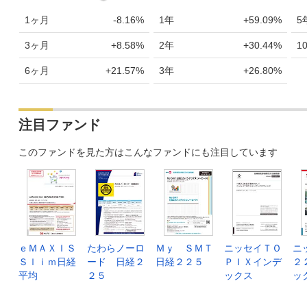
1ヶ月
-8.16%
1年
+59.09%
5
3ヶ月
+8.58%
2年
+30.44%
1
6ヶ月
+21.57%
3年
+26.80%
注目ファンド
このファンドを見た方はこんなファンドにも注目しています
ｅＭＡＸＩＳ
たわらノーロ
Ｍｙ ＳＭＴ
ニッセイＴＯ
ニ
Ｓｌｉｍ日経
ード 日経２
日経２２５
ＰＩＸインデ
２
平均
２５
ックス
ッ