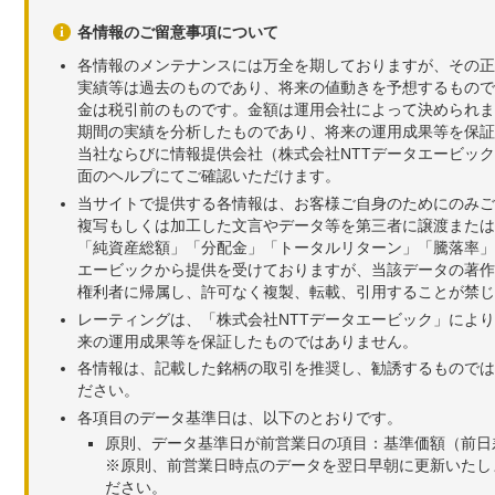
各情報のご留意事項について
各情報のメンテナンスには万全を期しておりますが、その正
実績等は過去のものであり、将来の値動きを予想するもので
金は税引前のものです。金額は運用会社によって決められま
期間の実績を分析したものであり、将来の運用成果等を保証
当社ならびに情報提供会社（株式会社NTTデータエービッ
面のヘルプにてご確認いただけます。
当サイトで提供する各情報は、お客様ご自身のためにのみご
複写もしくは加工した文言やデータ等を第三者に譲渡または
「純資産総額」「分配金」「トータルリターン」「騰落率」
エービックから提供を受けておりますが、当該データの著作
権利者に帰属し、許可なく複製、転載、引用することが禁じ
レーティングは、「株式会社NTTデータエービック」によ
来の運用成果等を保証したものではありません。
各情報は、記載した銘柄の取引を推奨し、勧誘するものでは
ださい。
各項目のデータ基準日は、以下のとおりです。
原則、データ基準日が前営業日の項目：基準価額（前日
※原則、前営業日時点のデータを翌日早朝に更新いたし
ださい。