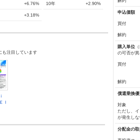
解約
+6.76%
10年
+2.90%
申込価額
+3.18%
買付
解約
購入単位
（
にも注目しています
の可否が異
買付
解約
償還乗換優
－ｉ
ＥＩ
対象
ただし、イ
が発生しな
分配金の取