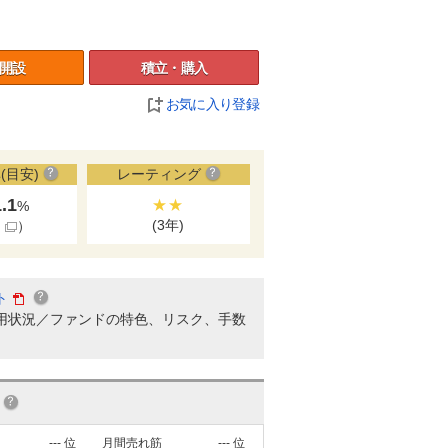
開設
積立・購入
お気に入り登録
(目安)
レーティング
1.1
★★
%
(3年)
細
）
ト
用状況／ファンドの特色、リスク、手数
---
位
月間売れ筋
---
位