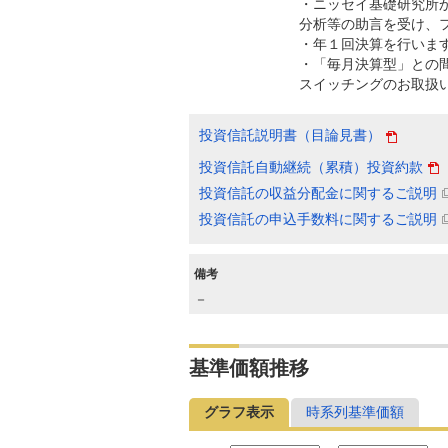
・ニッセイ基礎研究所
分析等の助言を受け、
・年１回決算を行いま
・「毎月決算型」との間
スイッチングのお取扱
投資信託説明書（目論見書）
投資信託自動継続（累積）投資約款
投資信託の収益分配金に関するご説明
投資信託の申込手数料に関するご説明
備考
－
基準価額推移
グラフ表示
時系列基準価額