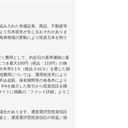
組み入れた有価証券、商品、不動産等
より元本損失が生じるおそれがありま
為替相場の変動により投資元本を割り
だく費用として、約定日の基準価額に最
つき最大100円（税込：110円）の換
3.1％（税込:3.41％）を乗じた額
他費用については、運用状況等により
申込金額、保有期間等の各条件により
IFAを媒介した取引から投資信託を購
ブサイトに掲載の「ファンド詳細」よりご
場合があります。通貨選択型投資信託
金と、通貨選択型投資信託の収益／損