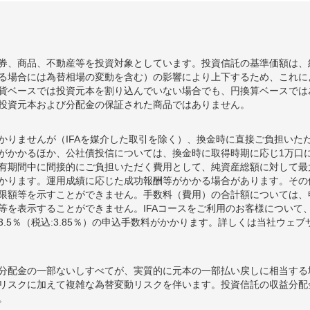
券、商品、不動産等を投資対象としています。投資信託の基準価額は、
る場合には為替相場の変動を含む）の影響により上下するため、これに
貨ベースでは投資元本を割り込んでいない場合でも、円換算ベースでは
投資元本および分配金の保証された商品ではありません。
かりませんが（IFAを媒介した取引を除く）、換金時に直接ご負担いた
額がかかるほか、公社債投信については、換金時に取得時期に応じ1万口に
期間中に間接的にご負担いただく費用として、純資産総額に対して最大年率
かります。運用成績に応じた成功報酬等がかかる場合があります。その
限額等を示すことができません。手数料（費用）の合計額については、
等を表示することができません。IFAコースをご利用のお客様について、
.5％（税込:3.85％）の申込手数料がかかります。詳しくは当社ウェ
分配金の一部ないしすべてが、実質的に元本の一部払い戻しに相当する
リスクに加えて複雑な為替変動リスクを伴います。投資信託の収益分配
。