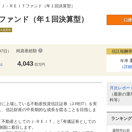
イＪ－ＲＥＩＴファンド（年１回決算型）
ファンド（年１回決算型）
口座
SA成長枠
純資産総額
07日）
信託報酬率
年率
4,043
%
)
百万円
（
詳
月次レポー
（最新の運
料等）
に上場している不動産投資信託証券（J-REIT）を実
し、信託財産の中長期的な成長を図ることを目指しま
ランキング
不動産としてのＪ-ＲＥＩＴ」と｢有価証券としての
の側面に着目します。
週間売れ筋