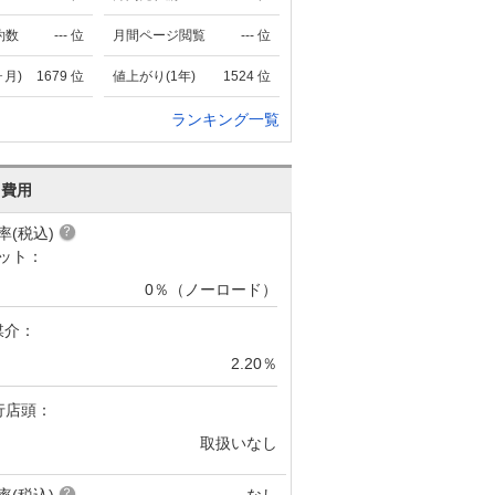
約数
---
位
月間ページ閲覧
---
位
ヶ月)
1679
位
値上がり(1年)
1524
位
ランキング一覧
･費用
率(税込)
ット：
0％（ノーロード）
媒介：
2.20％
行店頭：
取扱いなし
率(税込)
なし