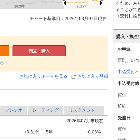
るため、あ
2020年
2025年
ることがで
（交付目論
チャート基準日：2026年08月07日現在
購入・換金
お申込
積立・購入
原則、いつ
ら
申込受付不
お気に入りボードを見る
お気に入り登録
申込受付締
買付
解約
ャープレシオ
レーティング
リスクメジャー
受渡日
2026年07月末現在
買付
+3.31%
5年
+0.03%