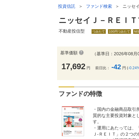
投資信託
＞
ファンド検索
＞
ニッセ
ニッセイＪ－ＲＥＩＴ
不動産投信型
つみたて
100円つみたて
NI
基準価額
（基準日：2026年08月
17,692
-42
円
前日比：
円 (
-0.24
ファンドの特徴
・国内の金融商品取引所
質的な主要投資対象と
す。
・運用にあたっては、「
Ｊ-ＲＥＩＴ」の２つ