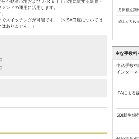
から不動産市場およびＪ-ＲＥＩＴ市場に関する調査・
ファンドの運用に活用します。
月間積立契
す。
でスイッチングが可能です。（NISA口座については
値上がり(6
いはありません。）
主な手数料
申込手数料
インターネ
IFAによる
SBI新生銀
解約手数料