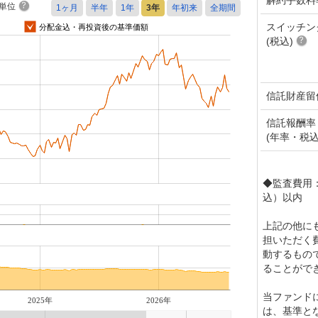
単位
スイッチン
分配金込・再投資後の基準価額
(税込)
信託財産留
信託報酬率
(年率・税込
◆監査費用：
込）以内
上記の他に
担いただく
動するもの
ることがで
当ファンド
2025年
2026年
は、基準と