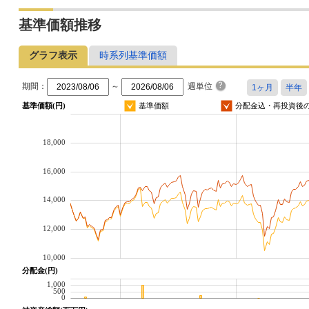
基準価額推移
グラフ表示
時系列基準価額
期間：
～
週単位
基準価額(円)
基準価額
分配金込・再投資後
18,000
16,000
14,000
12,000
10,000
分配金(円)
1,000
500
0