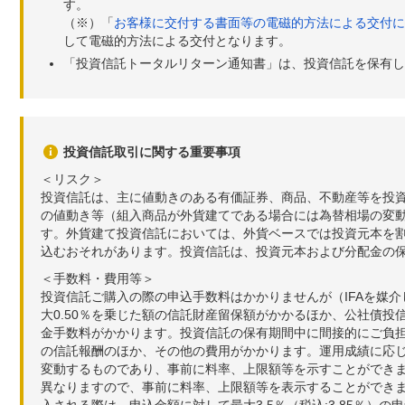
す。
（※）「
お客様に交付する書面等の電磁的方法による交付に
して電磁的方法による交付となります。
「投資信託トータルリターン通知書」は、投資信託を保有し
投資信託取引に関する重要事項
＜リスク＞
投資信託は、主に値動きのある有価証券、商品、不動産等を投
の値動き等（組入商品が外貨建てである場合には為替相場の変
す。外貨建て投資信託においては、外貨ベースでは投資元本を
込むおそれがあります。投資信託は、投資元本および分配金の
＜手数料・費用等＞
投資信託ご購入の際の申込手数料はかかりませんが（IFAを媒
大0.50％を乗じた額の信託財産留保額がかかるほか、公社債投
金手数料がかかります。投資信託の保有期間中に間接的にご負担い
の信託報酬のほか、その他の費用がかかります。運用成績に応
変動するものであり、事前に料率、上限額等を示すことができ
異なりますので、事前に料率、上限額等を表示することができませ
入される際は、申込金額に対して最大3.5％（税込:3.85％