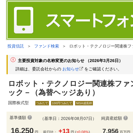
投資信託
＞
ファンド検索
＞
ロボット・テクノロジー関連株フ
主要投資対象の名称変更のお知らせ （2026年3月26日）
詳細は、委託会社からの
お知らせ
をご確認ください。
ロボット・テクノロジー関連株ファ
ック－（為替ヘッジあり）
国際株式型
つみたて
100円つみたて
NISA成長枠
基準価額
純資産総額
（基準日：2026年08月07日）
16,250
+13
7,956
円
前日比：
円 (
+0.08%
)
百万円