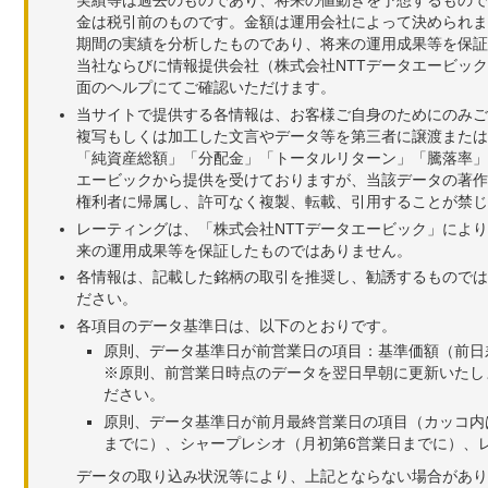
金は税引前のものです。金額は運用会社によって決められま
期間の実績を分析したものであり、将来の運用成果等を保証
当社ならびに情報提供会社（株式会社NTTデータエービッ
面のヘルプにてご確認いただけます。
当サイトで提供する各情報は、お客様ご自身のためにのみご
複写もしくは加工した文言やデータ等を第三者に譲渡または
「純資産総額」「分配金」「トータルリターン」「騰落率」
エービックから提供を受けておりますが、当該データの著作
権利者に帰属し、許可なく複製、転載、引用することが禁じ
レーティングは、「株式会社NTTデータエービック」によ
来の運用成果等を保証したものではありません。
各情報は、記載した銘柄の取引を推奨し、勧誘するものでは
ださい。
各項目のデータ基準日は、以下のとおりです。
原則、データ基準日が前営業日の項目：基準価額（前日
※原則、前営業日時点のデータを翌日早朝に更新いたし
ださい。
原則、データ基準日が前月最終営業日の項目（カッコ内
までに）、シャープレシオ（月初第6営業日までに）、レ
データの取り込み状況等により、上記とならない場合があり