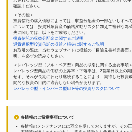
確認ください。
＜その他＞
投資信託の購入価額によっては、収益分配金の一部ないしすべ
については、投資対象資産の価格変動リスクに加えて複雑な為
失に関しては、以下をご確認ください。
投資信託の収益分配金に関するご説明
通貨選択型投資信託の収益／損失に関するご説明
お取引の際は、当社ウェブサイトに掲載の「目論見書補完書面
明」を必ずお読みください。
＜レバレッジ型（ブル・ベア型）商品の取引に関する重要事項
レバレッジ型商品の価額の上昇率・下落率は、2営業日以上の
せず、それが長期にわたり継続することにより、期待した投資成
間的な投資の目的に適合しない場合があります。
レバレッジ型・インバース型ETF等の投資リスクについて
各情報のご留意事項について
各情報のメンテナンスには万全を期しておりますが、その正
実績等は過去のものであり、将来の値動きを予想するもので