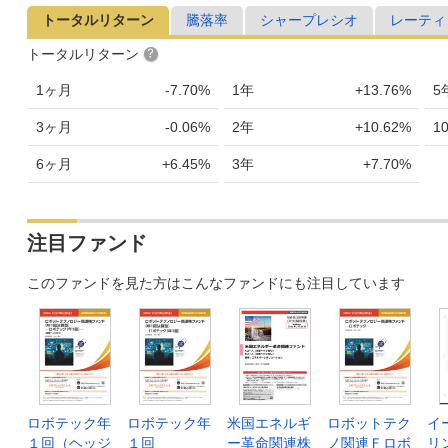
トータルリターン
騰落率
シャープレシオ
レーティ
トータルリターン
1ヶ月
-7.70%
1年
+13.76%
5
3ヶ月
-0.06%
2年
+10.62%
1
6ヶ月
+6.45%
3年
+7.70%
注目ファンド
このファンドを見た方はこんなファンドにも注目しています
ロボテック年
ロボテック年
米国エネルギ
ロボットテク
イ
１回（ヘッジ
１回
ー革命関連株
ノ関連Ｆロボ
リ