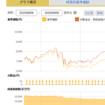
グラフ表示
時系列基準価額
期間：
～
週単位
基準価額(円)
基準価額
分配金込・再投資後
10,000
9,000
8,000
7,000
6,000
分配金(円)
20
0
純資産総額(百万円)
20,000
10,000