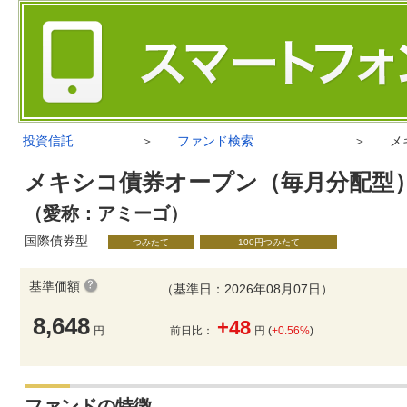
投資信託
＞
ファンド検索
＞
メ
メキシコ債券オープン（毎月分配型
（愛称：アミーゴ）
国際債券型
つみたて
100円つみたて
基準価額
（基準日：2026年08月07日）
8,648
+48
円
前日比：
円 (
+0.56%
)
ファンドの特徴