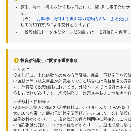
原則、毎年12月末を計算基準日として、翌1月に電子交付
す。
（※）「
お客様に交付する書面等の電磁的方法による交付に
して電磁的方法による交付となります。
「投資信託トータルリターン通知書」は、投資信託を保有し
投資信託取引に関する重要事項
＜リスク＞
投資信託は、主に値動きのある有価証券、商品、不動産等を投
の値動き等（組入商品が外貨建てである場合には為替相場の変
す。外貨建て投資信託においては、外貨ベースでは投資元本を
込むおそれがあります。投資信託は、投資元本および分配金の
＜手数料・費用等＞
投資信託ご購入の際の申込手数料はかかりませんが（IFAを媒
大0.50％を乗じた額の信託財産留保額がかかるほか、公社債投
金手数料がかかります。投資信託の保有期間中に間接的にご負担い
の信託報酬のほか、その他の費用がかかります。運用成績に応
変動するものであり、事前に料率、上限額等を示すことができ