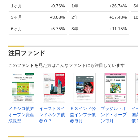
1ヶ月
-0.76%
1年
+26.74%
5
3ヶ月
+3.08%
2年
+17.48%
1
6ヶ月
+5.75%
3年
+11.15%
注目ファンド
このファンドを見た方はこんなファンドにも注目しています
メキシコ債券
イーストＳイ
ＥＳインド公
ブラジル・ボ
イ
オープン資産
ンドネシア債
益インフラ債
ンド・オープ
国
成長型
券ＯＰ
券毎月
ン毎月
債