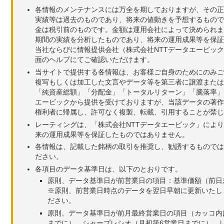
各情報のメンテナンスには万全を期しておりますが、その正
実績等は過去のものであり、将来の値動きを予想するもので
金は税引前のものです。金額は運用会社によって決められま
期間の実績を分析したものであり、将来の運用成果等を保証
当社ならびに情報提供会社（株式会社NTTデータエービッ
面のヘルプにてご確認いただけます。
当サイトで提供する各情報は、お客様ご自身のためにのみご
複写もしくは加工した文言やデータ等を第三者に譲渡または
「純資産総額」「分配金」「トータルリターン」「騰落率」
エービックから提供を受けておりますが、当該データの著作
権利者に帰属し、許可なく複製、転載、引用することが禁じ
レーティングは、「株式会社NTTデータエービック」によ
来の運用成果等を保証したものではありません。
各情報は、記載した銘柄の取引を推奨し、勧誘するものでは
ださい。
各項目のデータ基準日は、以下のとおりです。
原則、データ基準日が前営業日の項目：基準価額（前日
※原則、前営業日時点のデータを翌日早朝に更新いたし
ださい。
原則、データ基準日が前月最終営業日の項目（カッコ内
までに）、シャープレシオ（月初第6営業日までに）、レ