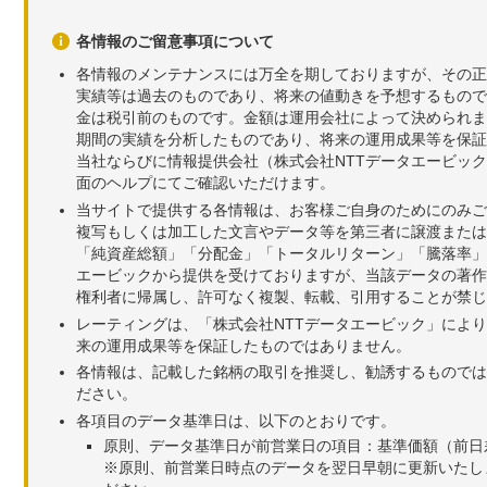
各情報のご留意事項について
各情報のメンテナンスには万全を期しておりますが、その正
実績等は過去のものであり、将来の値動きを予想するもので
金は税引前のものです。金額は運用会社によって決められま
期間の実績を分析したものであり、将来の運用成果等を保証
当社ならびに情報提供会社（株式会社NTTデータエービッ
面のヘルプにてご確認いただけます。
当サイトで提供する各情報は、お客様ご自身のためにのみご
複写もしくは加工した文言やデータ等を第三者に譲渡または
「純資産総額」「分配金」「トータルリターン」「騰落率」
エービックから提供を受けておりますが、当該データの著作
権利者に帰属し、許可なく複製、転載、引用することが禁じ
レーティングは、「株式会社NTTデータエービック」によ
来の運用成果等を保証したものではありません。
各情報は、記載した銘柄の取引を推奨し、勧誘するものでは
ださい。
各項目のデータ基準日は、以下のとおりです。
原則、データ基準日が前営業日の項目：基準価額（前日
※原則、前営業日時点のデータを翌日早朝に更新いたし