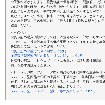
金手数料がかかります。投資信託の保有期間中に間接的にご負担い
の信託報酬のほか、その他の費用がかかります。運用成績に応
変動するものであり、事前に料率、上限額等を示すことができ
異なりますので、事前に料率、上限額等を表示することができませ
入される際は、申込金額に対して最大3.5％（税込:3.85％
確認ください。
＜その他＞
投資信託の購入価額によっては、収益分配金の一部ないしすべ
については、投資対象資産の価格変動リスクに加えて複雑な為
失に関しては、以下をご確認ください。
投資信託の収益分配金に関するご説明
通貨選択型投資信託の収益／損失に関するご説明
お取引の際は、当社ウェブサイトに掲載の「目論見書補完書面
明」を必ずお読みください。
＜レバレッジ型（ブル・ベア型）商品の取引に関する重要事項
レバレッジ型商品の価額の上昇率・下落率は、2営業日以上の
せず、それが長期にわたり継続することにより、期待した投資成
間的な投資の目的に適合しない場合があります。
レバレッジ型・インバース型ETF等の投資リスクについて