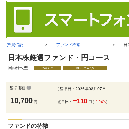
投資信託
＞
ファンド検索
＞
日
日本株厳選ファンド・円コース
国内株式型
つみたて
100円つみたて
基準価額
（基準日：2026年08月07日）
10,700
+110
円
前日比：
円 (
+1.04%
)
ファンドの特徴