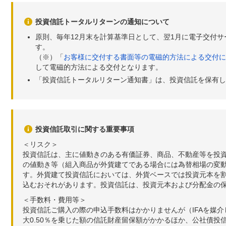
投資信託トータルリターンの通知について
原則、毎年12月末を計算基準日として、翌1月に電子交付
す。
（※）「
お客様に交付する書面等の電磁的方法による交付に
して電磁的方法による交付となります。
「投資信託トータルリターン通知書」は、投資信託を保有し
投資信託取引に関する重要事項
＜リスク＞
投資信託は、主に値動きのある有価証券、商品、不動産等を投
の値動き等（組入商品が外貨建てである場合には為替相場の変
す。外貨建て投資信託においては、外貨ベースでは投資元本を
込むおそれがあります。投資信託は、投資元本および分配金の
＜手数料・費用等＞
投資信託ご購入の際の申込手数料はかかりませんが（IFAを媒
大0.50％を乗じた額の信託財産留保額がかかるほか、公社債投