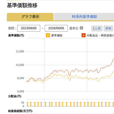
基準価額推移
グラフ表示
時系列基準価額
期間：
～
週単位
基準価額(円)
基準価額
分配金込・再投資後
12,000
10,000
8,000
6,000
分配金(円)
50
0
純資産総額(百万円)