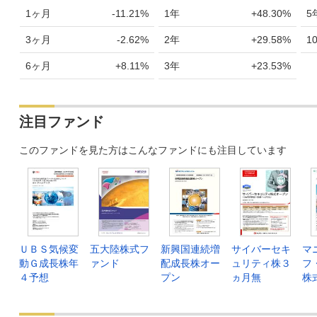
1ヶ月
-11.21%
1年
+48.30%
5
3ヶ月
-2.62%
2年
+29.58%
1
6ヶ月
+8.11%
3年
+23.53%
注目ファンド
このファンドを見た方はこんなファンドにも注目しています
ＵＢＳ気候変
五大陸株式フ
新興国連続増
サイバーセキ
マ
動Ｇ成長株年
ァンド
配成長株オー
ュリティ株３
フ
４予想
プン
ヵ月無
株