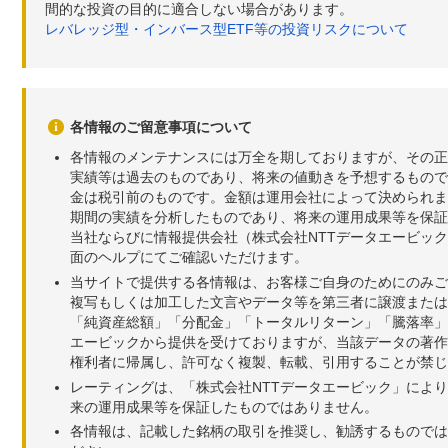
間的な投資の目的に適合しない場合があります。
レバレッジ型・インバース型ETF等の投資リスクについて
各情報のご留意事項について
各情報のメンテナンスには万全を期しておりますが、その正
実績等は過去のものであり、将来の値動きを予想するもので
金は税引前のものです。金額は運用会社によって決められま
期間の実績を分析したものであり、将来の運用成果等を保証
当社ならびに情報提供会社（株式会社NTTデータエービッ
面のヘルプにてご確認いただけます。
当サイトで提供する各情報は、お客様ご自身のためにのみご
複写もしくは加工した文言やデータ等を第三者に譲渡または
「純資産総額」「分配金」「トータルリターン」「騰落率」
エービックから提供を受けておりますが、当該データの著作
権利者に帰属し、許可なく複製、転載、引用することが禁じ
レーティングは、「株式会社NTTデータエービック」によ
来の運用成果等を保証したものではありません。
各情報は、記載した銘柄の取引を推奨し、勧誘するものでは