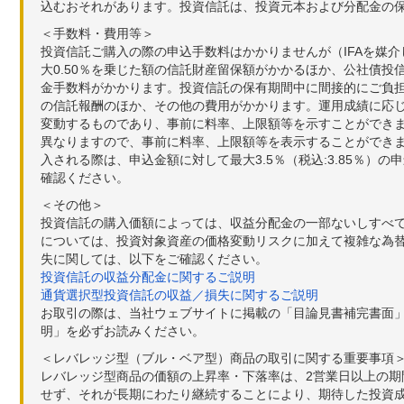
込むおそれがあります。投資信託は、投資元本および分配金の
＜手数料・費用等＞
投資信託ご購入の際の申込手数料はかかりませんが（IFAを媒
大0.50％を乗じた額の信託財産留保額がかかるほか、公社債投
金手数料がかかります。投資信託の保有期間中に間接的にご負担い
の信託報酬のほか、その他の費用がかかります。運用成績に応
変動するものであり、事前に料率、上限額等を示すことができ
異なりますので、事前に料率、上限額等を表示することができませ
入される際は、申込金額に対して最大3.5％（税込:3.85％
確認ください。
＜その他＞
投資信託の購入価額によっては、収益分配金の一部ないしすべ
については、投資対象資産の価格変動リスクに加えて複雑な為
失に関しては、以下をご確認ください。
投資信託の収益分配金に関するご説明
通貨選択型投資信託の収益／損失に関するご説明
お取引の際は、当社ウェブサイトに掲載の「目論見書補完書面
明」を必ずお読みください。
＜レバレッジ型（ブル・ベア型）商品の取引に関する重要事項
レバレッジ型商品の価額の上昇率・下落率は、2営業日以上の
せず、それが長期にわたり継続することにより、期待した投資成