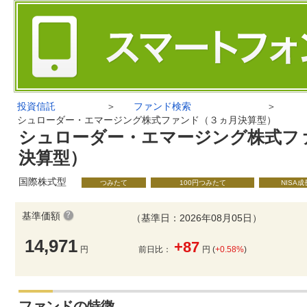
投資信託
＞
ファンド検索
＞
シュローダー・エマージング株式ファンド（３ヵ月決算型）
シュローダー・エマージング株式フ
決算型）
国際株式型
つみたて
100円つみたて
NISA
基準価額
（基準日：2026年08月05日）
14,971
+87
円
前日比：
円 (
+0.58%
)
ファンドの特徴