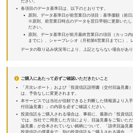
ださい。
各項目のデータ基準日は、以下のとおりです。
原則、データ基準日が前営業日の項目：基準価額（前日
※原則、前営業日時点のデータを翌日早朝に更新いたし
ださい。
原則、データ基準日が前月最終営業日の項目（カッコ内
までに）、シャープレシオ（月初第6営業日までに）、レ
データの取り込み状況等により、上記とならない場合があり
ご購入にあたって必ずご確認いただきたいこと
「月次レポート」および「投資信託説明書（交付目論見書）
は、予告なしに変更されます。
本サービスでは当社が信頼できると判断した情報源より入手
付目論見書）」の内容を必ずご確認ください。
投資信託をご購入される場合は、事前に、最新の「投資信託
では、当社でご用意した方法により、目論見書をご覧いただ
論見書」が合本されていない銘柄について、「請求目論見書
投資信託の償還金で、別の投資信託をご購入される場合、「