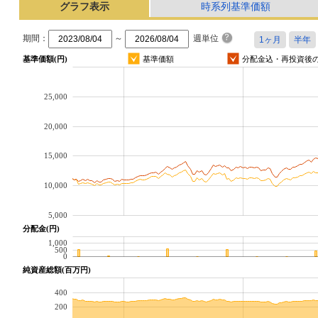
グラフ表示
時系列基準価額
期間：
～
週単位
基準価額(円)
基準価額
分配金込・再投資後
25,000
20,000
15,000
10,000
5,000
分配金(円)
1,000
500
0
純資産総額(百万円)
400
200