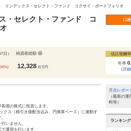
Ｉ インデックス・セレクト・ファンド コクサイ・ポートフォリオ
ス・セレクト・ファンド コ
口座
オ
純資産総額
07日）
信託報酬率
0
年率
12,328
.38%
)
百万円
（
詳
月次レポー
（最新の運
料等）
界各国の株式に投資します。
デックス（税引き後配当込み、円換算ベース）に連動す
す。
ランキング
を行いません。
式で運用を行います。