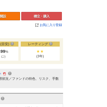
開設
積立・購入
お気に入り登録
(目安)
レーティング
.99
★★
%
(3年)
細
）
ト
用状況／ファンドの特色、リスク、手数