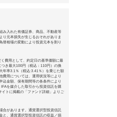
組み入れた有価証券、商品、不動産等
より元本損失が生じるおそれがありま
為替相場の変動により投資元本を割り
だく費用として、約定日の基準価額に最
つき最大100円（税込：110円）の換
3.1％（税込:3.41％）を乗じた額
他費用については、運用状況等により
申込金額、保有期間等の各条件により
IFAを媒介した取引から投資信託を購
ブサイトに掲載の「ファンド詳細」よりご
場合があります。通貨選択型投資信託
金と、通貨選択型投資信託の収益／損