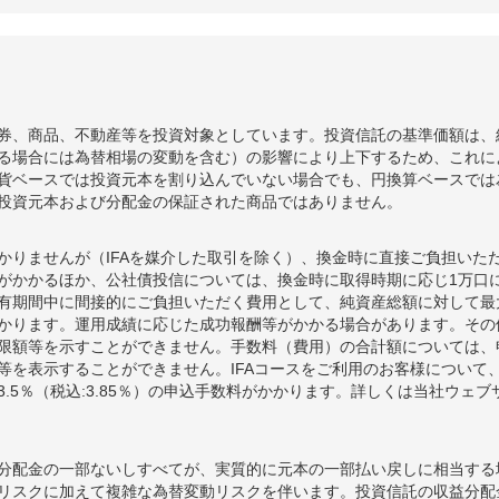
券、商品、不動産等を投資対象としています。投資信託の基準価額は、
る場合には為替相場の変動を含む）の影響により上下するため、これに
貨ベースでは投資元本を割り込んでいない場合でも、円換算ベースでは
投資元本および分配金の保証された商品ではありません。
かりませんが（IFAを媒介した取引を除く）、換金時に直接ご負担いた
額がかかるほか、公社債投信については、換金時に取得時期に応じ1万口に
期間中に間接的にご負担いただく費用として、純資産総額に対して最大年率
かります。運用成績に応じた成功報酬等がかかる場合があります。その
限額等を示すことができません。手数料（費用）の合計額については、
等を表示することができません。IFAコースをご利用のお客様について、
.5％（税込:3.85％）の申込手数料がかかります。詳しくは当社ウェ
分配金の一部ないしすべてが、実質的に元本の一部払い戻しに相当する
リスクに加えて複雑な為替変動リスクを伴います。投資信託の収益分配