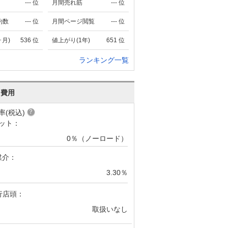
---
位
月間売れ筋
---
位
約数
---
位
月間ページ閲覧
---
位
ヶ月)
536
位
値上がり(1年)
651
位
ランキング一覧
･費用
率(税込)
ット：
0％（ノーロード）
媒介：
3.30％
行店頭：
取扱いなし