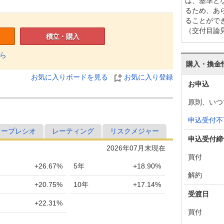
は、基準と
るため、あ
ることがで
（交付目論
積立・購入
ら
購入・換金
お気に入りボードを見る
お気に入り登録
お申込
原則、いつ
申込受付不
ャープレシオ
レーティング
リスクメジャー
申込受付締
2026年07月末現在
買付
+26.67%
5年
+18.90%
解約
+20.75%
10年
+17.14%
受渡日
+22.31%
買付