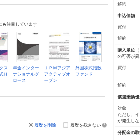
解約
申込価額
にも注目しています
買付
解約
購入単位
（
の可否が異
買付
クス
年金インター
ＪＰＭアジア
外国株式指数
式Ｈ
ナショナルグ
アクティブオ
ファンド
ロース
ープン
解約
償還乗換優
対象
ただし、イ
が発生しな
履歴を削除
履歴を残さない
分配金の取