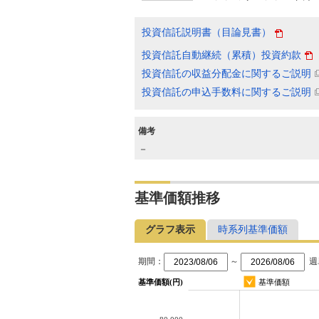
投資信託説明書（目論見書）
投資信託自動継続（累積）投資約款
投資信託の収益分配金に関するご説明
投資信託の申込手数料に関するご説明
備考
－
基準価額推移
グラフ表示
時系列基準価額
期間：
～
週
基準価額(円)
基準価額