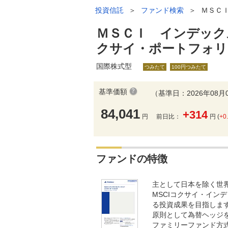
投資信託
＞
ファンド検索
＞
ＭＳＣ
ＭＳＣＩ インデック
クサイ・ポートフォリ
国際株式型
つみたて
100円つみたて
基準価額
（基準日：2026年08月
84,041
+314
円
前日比：
円 (
+0
ファンドの特徴
主として日本を除く世
MSCIコクサイ・イン
る投資成果を目指しま
原則として為替ヘッジ
ファミリーファンド方