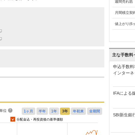
週間売れ筋
月間積立契
値上がり(6
主な手数料
申込手数料
インターネ
IFAによる
単位
SBI新生銀
分配金込・再投資後の基準価額