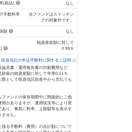
率(税込)
なし
グ手数料率
当ファンドはスイッチン
グの対象外です。
保額
なし
純資産総額に対して
)
0.99％
投資信託の申込手数料に関するご説明
目論見書・運用報告書の印刷費用など
財産の純資産額に対して年率0.11％
上限として投資信託財産中から支払うも
。
もファンドの保有期間中に間接的にご負
費用がありますが、運用状況等により変
であり、事前に料率、上限額等を表示す
きません。
に係る手数料（費用）の合計額について