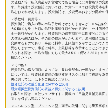
の値動き等（組入商品が外貨建てである場合には為替相場の変
す。外貨建て投資信託においては、外貨ベースでは投資元本を
込むおそれがあります。投資信託は、投資元本および分配金の
＜手数料・費用等＞
投資信託ご購入の際の申込手数料はかかりませんが（IFAを媒
大0.50％を乗じた額の信託財産留保額がかかるほか、公社債投
金手数料がかかります。投資信託の保有期間中に間接的にご負担い
の信託報酬のほか、その他の費用がかかります。運用成績に応
変動するものであり、事前に料率、上限額等を示すことができ
異なりますので、事前に料率、上限額等を表示することができませ
入される際は、申込金額に対して最大3.5％（税込:3.85％
確認ください。
＜その他＞
投資信託の購入価額によっては、収益分配金の一部ないしすべ
については、投資対象資産の価格変動リスクに加えて複雑な為
失に関しては、以下をご確認ください。
投資信託の収益分配金に関するご説明
通貨選択型投資信託の収益／損失に関するご説明
お取引の際は、当社ウェブサイトに掲載の「目論見書補完書面
明」を必ずお読みください。
＜レバレッジ型（ブル・ベア型）商品の取引に関する重要事項