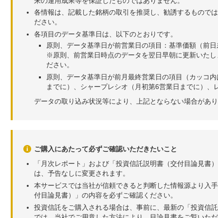
来の運用成果等を保証したものではありません。
各情報は、記載した銘柄の取引を推奨し、勧誘するものでは
ださい。
各項目のデータ基準日は、以下のとおりです。
原則、データ基準日が前営業日の項目：基準価額（前日
※原則、前営業日時点のデータを翌日早朝に更新いたし
ださい。
原則、データ基準日が前月最終営業日の項目（カッコ内
までに）、シャープレシオ（月初第6営業日までに）、レ
データの取り込み状況等により、上記とならない場合があり
ご購入にあたって必ずご確認いただきたいこと
「月次レポート」および「投資信託説明書（交付目論見書）
は、予告なしに変更されます。
本サービスでは当社が信頼できると判断した情報源より入手
付目論見書）」の内容を必ずご確認ください。
投資信託をご購入される場合は、事前に、最新の「投資信託
では、当社でご用意した方法により、目論見書をご覧いただ