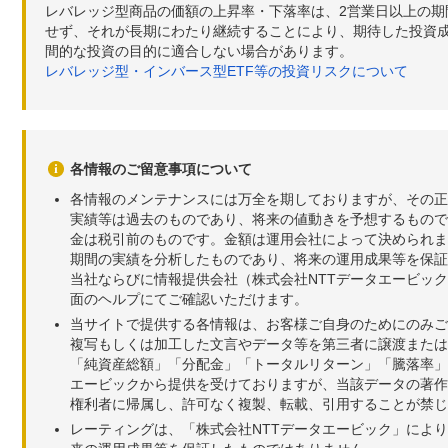
レバレッジ型商品の価額の上昇率・下落率は、2営業日以上の
せず、それが長期にわたり継続することにより、期待した投資成
間的な投資の目的に適合しない場合があります。
レバレッジ型・インバース型ETF等の投資リスクについて
各情報のご留意事項について
各情報のメンテナンスには万全を期しておりますが、その正
実績等は過去のものであり、将来の値動きを予想するもので
金は税引前のものです。金額は運用会社によって決められま
期間の実績を分析したものであり、将来の運用成果等を保証
当社ならびに情報提供会社（株式会社NTTデータエービッ
面のヘルプにてご確認いただけます。
当サイトで提供する各情報は、お客様ご自身のためにのみご
複写もしくは加工した文言やデータ等を第三者に譲渡または
「純資産総額」「分配金」「トータルリターン」「騰落率」
エービックから提供を受けておりますが、当該データの著作
権利者に帰属し、許可なく複製、転載、引用することが禁じ
レーティングは、「株式会社NTTデータエービック」によ