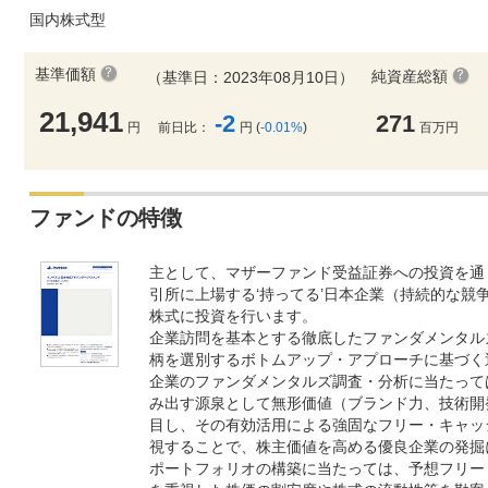
国内株式型
基準価額
純資産総額
（基準日：2023年08月10日）
21,941
-2
271
円
前日比：
円 (
-0.01%
)
百万円
ファンドの特徴
主として、マザーファンド受益証券への投資を通
引所に上場する‘持ってる’日本企業（持続的な競
株式に投資を行います。
企業訪問を基本とする徹底したファンダメンタル
柄を選別するボトムアップ・アプローチに基づく
企業のファンダメンタルズ調査・分析に当たって
み出す源泉として無形価値（ブランド力、技術開
目し、その有効活用による強固なフリー・キャッ
視することで、株主価値を高める優良企業の発掘
ポートフォリオの構築に当たっては、予想フリー