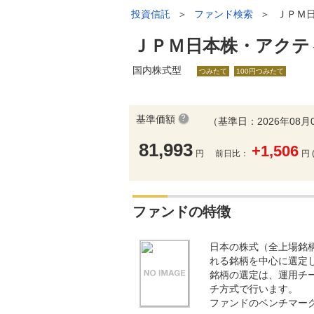
投資信託
＞
ファンド検索
＞
ＪＰＭ
ＪＰＭ日本株・アクテ
国内株式型
つみたて
100円つみたて
基準価額
（基準日：2026年08月
81,993
+1,506
円
前日比：
円 
ファンドの特徴
日本の株式（全上場銘
れる銘柄を中心に選定
銘柄の選定は、運用チ
チ方式で行います。
ファンドのベンチマーク