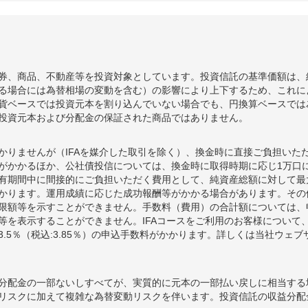
券、商品、不動産等を投資対象としています。投資信託の基準価額は、
る場合には為替相場の変動を含む）の影響により上下するため、これに
貨ベースでは投資元本を割り込んでいない場合でも、円換算ベースでは
投資元本および分配金の保証された商品ではありません。
かりませんが（IFAを媒介した取引を除く）、換金時に直接ご負担いた
額がかかるほか、公社債投信については、換金時に取得時期に応じ1万口に
期間中に間接的にご負担いただく費用として、純資産総額に対して最大年率
かります。運用成績に応じた成功報酬等がかかる場合があります。その
限額等を示すことができません。手数料（費用）の合計額については、
等を表示することができません。IFAコースをご利用のお客様について、
.5％（税込:3.85％）の申込手数料がかかります。詳しくは当社ウェ
分配金の一部ないしすべてが、実質的に元本の一部払い戻しに相当する
リスクに加えて複雑な為替変動リスクを伴います。投資信託の収益分配