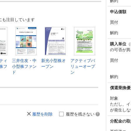
解約
申込価額
にも注目しています
買付
解約
購入単位
（
の可否が異
買付
ティ
三井住友・中
新光小型株オ
アクティブバ
株フ
小型株ファン
ープン
リューオープ
ド
ン
解約
償還乗換優
対象
ただし、イ
が発生しな
履歴を削除
履歴を残さない
分配金の取