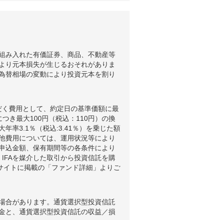
組み入れた有価証券、商品、不動産等
より元本損失が生じるおそれがありま
為替相場の変動により投資元本を割り
だく費用として、約定日の基準価額に最
つき最大100円（税込：110円）の換
3.1％（税込:3.41％）を乗じた額
他費用については、運用状況等により
申込金額、保有期間等の各条件により
IFAを媒介した取引から投資信託を購
ブサイトに掲載の「ファンド詳細」よりご
場合があります。通貨選択型投資信託
金と、通貨選択型投資信託の収益／損