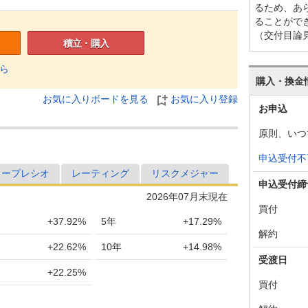
るため、あ
ることがで
（交付目論
積立・購入
ら
購入・換金
お気に入りボードを見る
お気に入り登録
お申込
原則、いつ
申込受付不
ャープレシオ
レーティング
リスクメジャー
申込受付締
2026年07月末現在
買付
+37.92%
5年
+17.29%
解約
+22.62%
10年
+14.98%
受渡日
+22.25%
買付