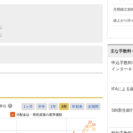
月間積立契
値上がり(6
主な手数料
申込手数料
インターネ
IFAによる
単位
SBI新生銀
分配金込・再投資後の基準価額
解約手数料