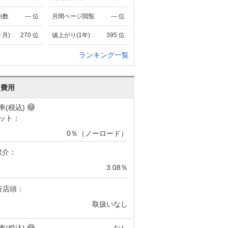
約数
---
位
月間ページ閲覧
---
位
ヶ月)
270
位
値上がり(1年)
395
位
ランキング一覧
･費用
率(税込)
ット：
0％（ノーロード）
媒介：
3.08％
行店頭：
取扱いなし
率(税込)
なし