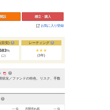
開設
積立・購入
お気に入り登録
(目安)
レーティング
.683
★★★
%
(3年)
細
）
ト
用状況／ファンドの特色、リスク、手数
---
位
月間売れ筋
---
位