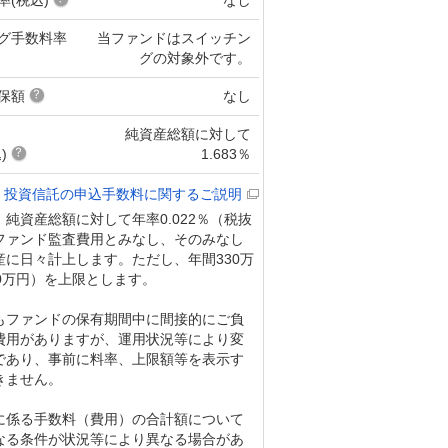
グ手数料率
当ファンドはスイッチン
グの対象外です。
保額
なし
純資産総額に対して
)
1.683％
投資信託の申込手数料に関するご説明
純資産総額に対して年率0.022％（税抜
をファンド監査費用とみなし、そのみなし
産に日々計上します。ただし、年間330万
0万円）を上限とします。
もファンドの保有期間中に間接的にご負
費用がありますが、運用状況等により変
であり、事前に料率、上限額等を表示す
きません。
に係る手数料（費用）の合計額について
なる条件が状況等により異なる場合があ