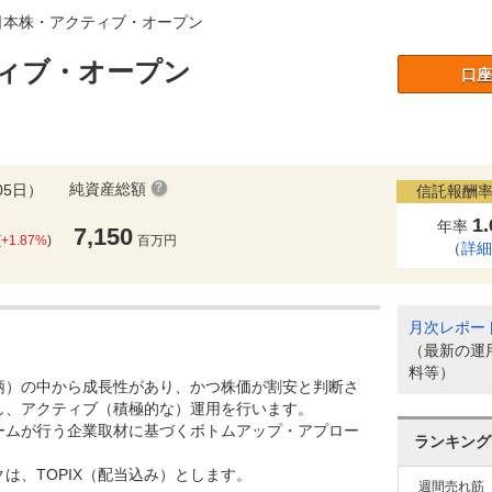
日本株・アクティブ・オープン
ィブ・オープン
口座
純資産総額
05日）
信託報酬率
1
年率
7,150
(
+1.87%
)
百万円
（
詳
月次レポー
（最新の運
料等）
柄）の中から成長性があり、かつ株価が割安と判断さ
し、アクティブ（積極的な）運用を行います。
ームが行う企業取材に基づくボトムアップ・アプロー
ランキング
は、TOPIX（配当込み）とします。
週間売れ筋