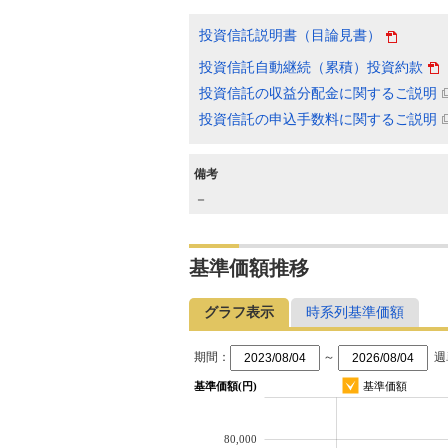
投資信託説明書（目論見書）
投資信託自動継続（累積）投資約款
投資信託の収益分配金に関するご説明
投資信託の申込手数料に関するご説明
備考
－
基準価額推移
グラフ表示
時系列基準価額
期間：
～
週
基準価額(円)
基準価額
80,000