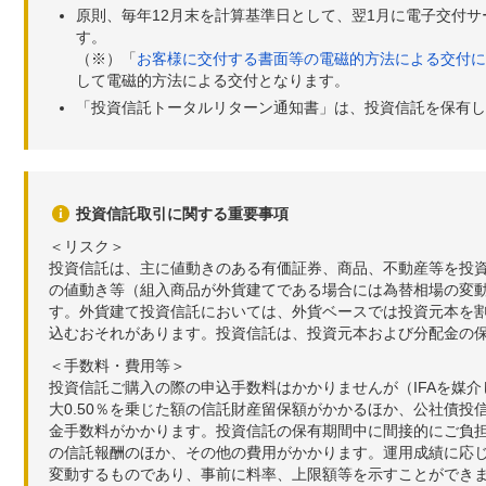
原則、毎年12月末を計算基準日として、翌1月に電子交付
す。
（※）「
お客様に交付する書面等の電磁的方法による交付に
して電磁的方法による交付となります。
「投資信託トータルリターン通知書」は、投資信託を保有し
投資信託取引に関する重要事項
＜リスク＞
投資信託は、主に値動きのある有価証券、商品、不動産等を投
の値動き等（組入商品が外貨建てである場合には為替相場の変
す。外貨建て投資信託においては、外貨ベースでは投資元本を
込むおそれがあります。投資信託は、投資元本および分配金の
＜手数料・費用等＞
投資信託ご購入の際の申込手数料はかかりませんが（IFAを媒
大0.50％を乗じた額の信託財産留保額がかかるほか、公社債投
金手数料がかかります。投資信託の保有期間中に間接的にご負担い
の信託報酬のほか、その他の費用がかかります。運用成績に応
変動するものであり、事前に料率、上限額等を示すことができ