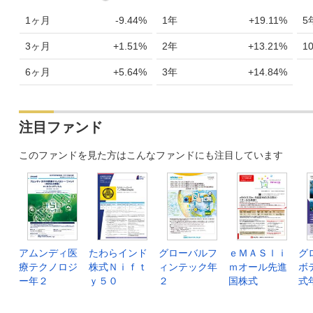
1ヶ月
-9.44%
1年
+19.11%
5
3ヶ月
+1.51%
2年
+13.21%
1
6ヶ月
+5.64%
3年
+14.84%
注目ファンド
このファンドを見た方はこんなファンドにも注目しています
アムンディ医
たわらインド
グローバルフ
ｅＭＡＳｌｉ
グ
療テクノロジ
株式Ｎｉｆｔ
ィンテック年
ｍオール先進
ボ
ー年２
ｙ５０
２
国株式
式