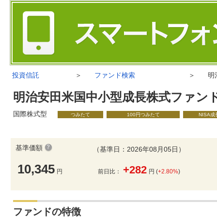
投資信託
＞
ファンド検索
＞
明
明治安田米国中小型成長株式ファン
国際株式型
つみたて
100円つみたて
NISA
基準価額
（基準日：2026年08月05日）
10,345
+282
円
前日比：
円 (
+2.80%
)
ファンドの特徴