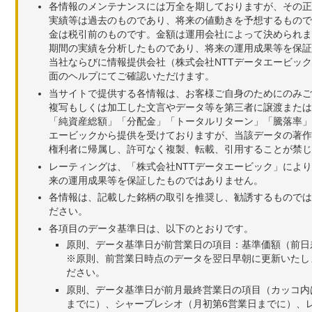
各情報のメンテナンスには万全を期しておりますが、その正
実績等は過去のものであり、将来の値動きを予想するもので
金は税引前のものです。金額は運用会社によって決められま
期間の実績を分析したものであり、将来の運用成果等を保証
当社ならびに情報提供会社（株式会社NTTデータエービッ
面のヘルプにてご確認いただけます。
当サイトで提供する各情報は、お客様ご自身のためにのみご
複写もしくは加工した文言やデータ等を第三者に譲渡または
「純資産総額」「分配金」「トータルリターン」「騰落率」
エービックから提供を受けておりますが、当該データの著作
権利者に帰属し、許可なく複製、転載、引用することが禁じ
レーティングは、「株式会社NTTデータエービック」によ
来の運用成果等を保証したものではありません。
各情報は、記載した銘柄の取引を推奨し、勧誘するものでは
ださい。
各項目のデータ基準日は、以下のとおりです。
原則、データ基準日が前営業日の項目：基準価額（前日
※原則、前営業日時点のデータを翌日早朝に更新いたし
ださい。
原則、データ基準日が前月最終営業日の項目（カッコ内
までに）、シャープレシオ（月初第6営業日までに）、レ