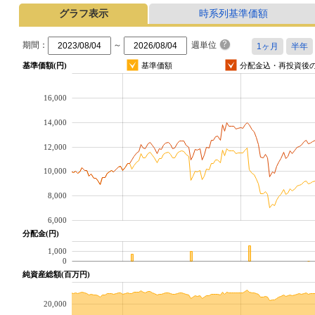
グラフ表示
時系列基準価額
期間：
～
週単位
基準価額(円)
基準価額
分配金込・再投資後
16,000
14,000
12,000
10,000
8,000
6,000
分配金(円)
1,000
0
純資産総額(百万円)
20,000