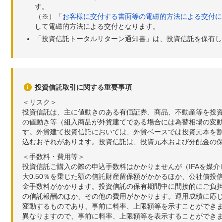
す。
（※）「
お客様に交付する書面等の電磁的方法による交付に
して電磁的方法による交付となります。
「投資信託トータルリターン通知書」は、投資信託を保有し
投資信託取引に関する重要事項
＜リスク＞
投資信託は、主に値動きのある有価証券、商品、不動産等を投
の値動き等（組入商品が外貨建てである場合には為替相場の変
す。外貨建て投資信託においては、外貨ベースでは投資元本を
込むおそれがあります。投資信託は、投資元本および分配金の
＜手数料・費用等＞
投資信託ご購入の際の申込手数料はかかりませんが（IFAを媒
大0.50％を乗じた額の信託財産留保額がかかるほか、公社債投
金手数料がかかります。投資信託の保有期間中に間接的にご負担い
の信託報酬のほか、その他の費用がかかります。運用成績に応
変動するものであり、事前に料率、上限額等を示すことができ
異なりますので、事前に料率、上限額等を表示することができませ