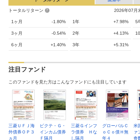
トータルリターン
2026年07
1ヶ月
-1.80%
1年
+7.98%
5
3ヶ月
-0.54%
2年
+4.13%
1
6ヶ月
+1.40%
3年
+5.31%
注目ファンド
このファンドを見た方はこんなファンドにも注目しています
三菱ＵＦＪ海
ピクテ・Ｇ・
三菱Ｇインフ
グローバルＣ
米
外債券ＯＰ３
インカム債券
ラ債券 Ｈな
ｏＣｏ債Ｈ無
ァ
ヵ月
Ｆ隔月
し隔月
年４
奇