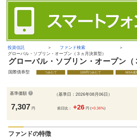
投資信託
＞
ファンド検索
＞
グローバル・ソブリン・オープン（３ヵ月決算型）
グローバル・ソブリン・オープン（
国際債券型
つみたて
100円つみたて
NISA
基準価額
（基準日：2026年08月06日）
7,307
+26
円
前日比：
円 (
+0.36%
)
ファンドの特徴