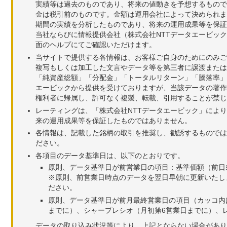
実績等は過去のものであり、将来の値動きを予想するもので
金は税引前のものです。金額は運用会社によって決められま
期間の実績を分析したものであり、将来の運用成果等を保証
当社ならびに情報提供会社（株式会社NTTデータエービッ
面のヘルプにてご確認いただけます。
当サイトで提供する各情報は、お客様ご自身のためにのみご
複写もしくは加工した文言やデータ等を第三者に譲渡または
「純資産総額」「分配金」「トータルリターン」「騰落率」
エービックから提供を受けておりますが、当該データの著作
権利者に帰属し、許可なく複製、転載、引用することが禁じ
レーティングは、「株式会社NTTデータエービック」によ
来の運用成果等を保証したものではありません。
各情報は、記載した銘柄の取引を推奨し、勧誘するものでは
ださい。
各項目のデータ基準日は、以下のとおりです。
原則、データ基準日が前営業日の項目：基準価額（前日
※原則、前営業日時点のデータを翌日早朝に更新いたし
ださい。
原則、データ基準日が前月最終営業日の項目（カッコ内
までに）、シャープレシオ（月初第6営業日までに）、レ
データの取り込み状況等により、上記とならない場合があり