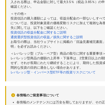
入される際は、申込金額に対して最大3.5％（税込:3.85％
確認ください。
＜その他＞
投資信託の購入価額によっては、収益分配金の一部ないしすべ
については、投資対象資産の価格変動リスクに加えて複雑な為
失に関しては、以下をご確認ください。
投資信託の収益分配金に関するご説明
通貨選択型投資信託の収益／損失に関するご説明
お取引の際は、当社ウェブサイトに掲載の「目論見書補完書面
明」を必ずお読みください。
＜レバレッジ型（ブル・ベア型）商品の取引に関する重要事項
レバレッジ型商品の価額の上昇率・下落率は、2営業日以上の
せず、それが長期にわたり継続することにより、期待した投資成
間的な投資の目的に適合しない場合があります。
レバレッジ型・インバース型ETF等の投資リスクについて
各情報のご留意事項について
各情報のメンテナンスには万全を期しておりますが、その正