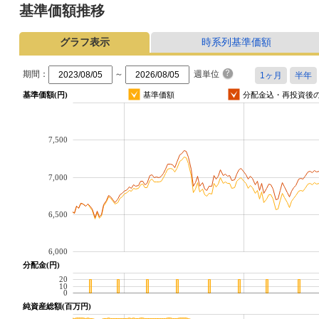
基準価額推移
グラフ表示
時系列基準価額
期間：
～
週単位
基準価額(円)
基準価額
分配金込・再投資後
7,500
7,000
6,500
6,000
分配金(円)
20
10
0
純資産総額(百万円)