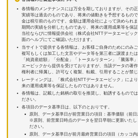
各情報のメンテナンスには万全を期しておりますが、その正
実績等は過去のものであり、将来の値動きを予想するもので
金は税引前のものです。金額は運用会社によって決められま
期間の実績を分析したものであり、将来の運用成果等を保証
当社ならびに情報提供会社（株式会社NTTデータエービッ
面のヘルプにてご確認いただけます。
当サイトで提供する各情報は、お客様ご自身のためにのみご
複写もしくは加工した文言やデータ等を第三者に譲渡または
「純資産総額」「分配金」「トータルリターン」「騰落率」
エービックから提供を受けておりますが、当該データの著作
権利者に帰属し、許可なく複製、転載、引用することが禁じ
レーティングは、「株式会社NTTデータエービック」によ
来の運用成果等を保証したものではありません。
各情報は、記載した銘柄の取引を推奨し、勧誘するものでは
ださい。
各項目のデータ基準日は、以下のとおりです。
原則、データ基準日が前営業日の項目：基準価額（前日
※原則、前営業日時点のデータを翌日早朝に更新いたし
ださい。
原則、データ基準日が前月最終営業日の項目（カッコ内