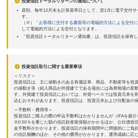
投資信託トータルリターンの通知について
原則、毎年12月末を計算基準日として、翌1月に電子交付
す。
（※）「
お客様に交付する書面等の電磁的方法による交付に
して電磁的方法による交付となります。
「投資信託トータルリターン通知書」は、投資信託を保有し
投資信託取引に関する重要事項
＜リスク＞
投資信託は、主に値動きのある有価証券、商品、不動産等を投
の値動き等（組入商品が外貨建てである場合には為替相場の変
す。外貨建て投資信託においては、外貨ベースでは投資元本を
込むおそれがあります。投資信託は、投資元本および分配金の
＜手数料・費用等＞
投資信託ご購入の際の申込手数料はかかりませんが（IFAを媒
大0.50％を乗じた額の信託財産留保額がかかるほか、公社債投
金手数料がかかります。投資信託の保有期間中に間接的にご負担い
の信託報酬のほか、その他の費用がかかります。運用成績に応