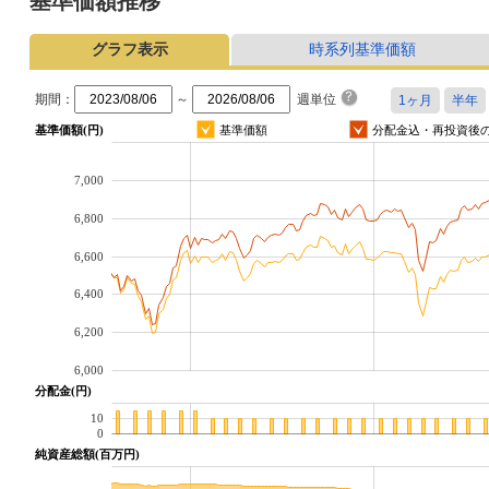
基準価額推移
グラフ表示
時系列基準価額
期間：
～
週単位
基準価額(円)
基準価額
分配金込・再投資後
7,000
6,800
6,600
6,400
6,200
6,000
分配金(円)
10
0
純資産総額(百万円)