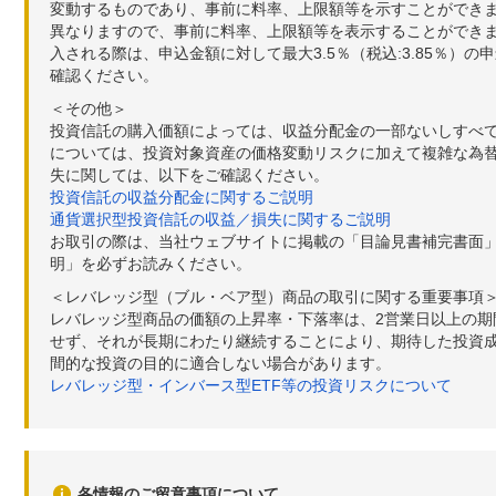
変動するものであり、事前に料率、上限額等を示すことができ
異なりますので、事前に料率、上限額等を表示することができませ
入される際は、申込金額に対して最大3.5％（税込:3.85％
確認ください。
＜その他＞
投資信託の購入価額によっては、収益分配金の一部ないしすべ
については、投資対象資産の価格変動リスクに加えて複雑な為
失に関しては、以下をご確認ください。
投資信託の収益分配金に関するご説明
通貨選択型投資信託の収益／損失に関するご説明
お取引の際は、当社ウェブサイトに掲載の「目論見書補完書面
明」を必ずお読みください。
＜レバレッジ型（ブル・ベア型）商品の取引に関する重要事項
レバレッジ型商品の価額の上昇率・下落率は、2営業日以上の
せず、それが長期にわたり継続することにより、期待した投資成
間的な投資の目的に適合しない場合があります。
レバレッジ型・インバース型ETF等の投資リスクについて
各情報のご留意事項について