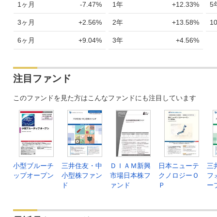
1ヶ月
-7.47%
1年
+12.33%
5
3ヶ月
+2.56%
2年
+13.58%
1
6ヶ月
+9.04%
3年
+4.56%
注目ファンド
このファンドを見た方はこんなファンドにも注目しています
小型ブルーチ
三井住友・中
ＤＩＡＭ新興
日本ニューテ
三
ップオープン
小型株ファン
市場日本株フ
クノロジーＯ
フ
ド
ァンド
Ｐ
ー