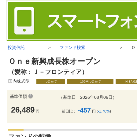
投資信託
＞
ファンド検索
＞
Ｏ
Ｏｎｅ新興成長株オープン
（愛称：Ｊ－フロンティア）
国内株式型
つみたて
100円つみたて
NISA
基準価額
（基準日：2026年08月06日）
26,489
-457
円
前日比：
円 (
-1.70%
)
ファンドの特徴