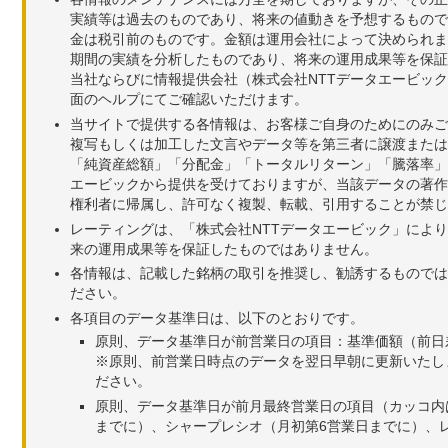
実績等は過去のものであり、将来の値動きを予想するもので
金は税引前のものです。金額は運用会社によって決められま
期間の実績を分析したものであり、将来の運用成果等を保証
当社ならびに情報提供会社（株式会社NTTデータエービッ
面のヘルプにてご確認いただけます。
当サイトで提供する各情報は、お客様ご自身のためにのみご
複写もしくは加工した文言やデータ等を第三者に譲渡または
「純資産総額」「分配金」「トータルリターン」「騰落率」
エービックから提供を受けておりますが、当該データの著作
権利者に帰属し、許可なく複製、転載、引用することが禁じ
レーティングは、「株式会社NTTデータエービック」によ
来の運用成果等を保証したものではありません。
各情報は、記載した銘柄の取引を推奨し、勧誘するものでは
ださい。
各項目のデータ基準日は、以下のとおりです。
原則、データ基準日が前営業日の項目：基準価額（前日
※原則、前営業日時点のデータを翌日早朝に更新いたし
ださい。
原則、データ基準日が前月最終営業日の項目（カッコ内
までに）、シャープレシオ（月初第6営業日までに）、レ