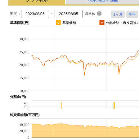
期間：
～
週単位
基準価額(円)
基準価額
分配金込・再投資後
30,000
25,000
20,000
15,000
10,000
分配金(円)
400
200
0
純資産総額(百万円)
40,000
20,000
0