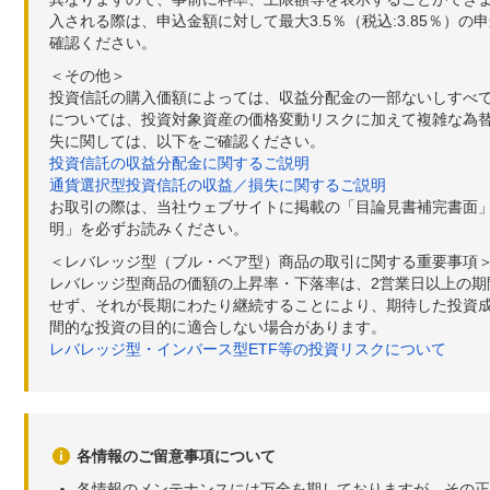
入される際は、申込金額に対して最大3.5％（税込:3.85％
確認ください。
＜その他＞
投資信託の購入価額によっては、収益分配金の一部ないしすべ
については、投資対象資産の価格変動リスクに加えて複雑な為
失に関しては、以下をご確認ください。
投資信託の収益分配金に関するご説明
通貨選択型投資信託の収益／損失に関するご説明
お取引の際は、当社ウェブサイトに掲載の「目論見書補完書面
明」を必ずお読みください。
＜レバレッジ型（ブル・ベア型）商品の取引に関する重要事項
レバレッジ型商品の価額の上昇率・下落率は、2営業日以上の
せず、それが長期にわたり継続することにより、期待した投資成
間的な投資の目的に適合しない場合があります。
レバレッジ型・インバース型ETF等の投資リスクについて
各情報のご留意事項について
各情報のメンテナンスには万全を期しておりますが、その正