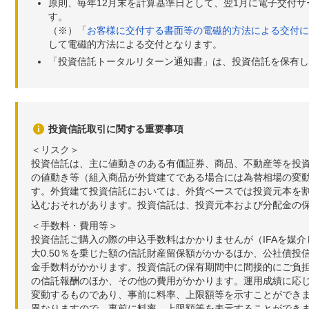
原則、毎年12月末を計算基準日として、翌1月に電子交付
す。
（※）「
お客様に交付する書面等の電磁的方法による交付に
して電磁的方法による交付となります。
「投資信託トータルリターン通知書」は、投資信託を保有し
投資信託取引に関する重要事項
＜リスク＞
投資信託は、主に値動きのある有価証券、商品、不動産等を投
の値動き等（組入商品が外貨建てである場合には為替相場の変
す。外貨建て投資信託においては、外貨ベースでは投資元本を
込むおそれがあります。投資信託は、投資元本および分配金の
＜手数料・費用等＞
投資信託ご購入の際の申込手数料はかかりませんが（IFAを媒
大0.50％を乗じた額の信託財産留保額がかかるほか、公社債投
金手数料がかかります。投資信託の保有期間中に間接的にご負担い
の信託報酬のほか、その他の費用がかかります。運用成績に応
変動するものであり、事前に料率、上限額等を示すことができ
異なりますので、事前に料率、上限額等を表示することができませ