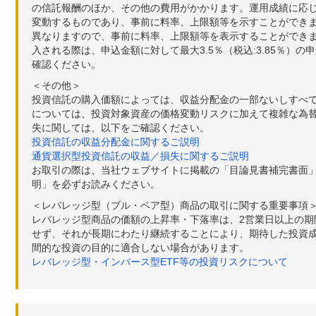
の信託報酬のほか、その他の費用がかかります。運用成績に応
変動するものであり、事前に料率、上限額等を示すことができ
異なりますので、事前に料率、上限額等を表示することができませ
入される際は、申込金額に対して最大3.5％（税込:3.85％
確認ください。
＜その他＞
投資信託の購入価額によっては、収益分配金の一部ないしすべ
については、投資対象資産の価格変動リスクに加えて複雑な為
失に関しては、以下をご確認ください。
投資信託の収益分配金に関するご説明
通貨選択型投資信託の収益／損失に関するご説明
お取引の際は、当社ウェブサイトに掲載の「目論見書補完書面
明」を必ずお読みください。
＜レバレッジ型（ブル・ベア型）商品の取引に関する重要事項
レバレッジ型商品の価額の上昇率・下落率は、2営業日以上の
せず、それが長期にわたり継続することにより、期待した投資成
間的な投資の目的に適合しない場合があります。
レバレッジ型・インバース型ETF等の投資リスクについて