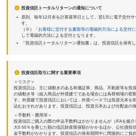
投資信託トータルリターンの通知について
原則、毎年12月末を計算基準日として、翌1月に電子交付
す。
（※）「
お客様に交付する書面等の電磁的方法による交付に
して電磁的方法による交付となります。
「投資信託トータルリターン通知書」は、投資信託を保有し
投資信託取引に関する重要事項
＜リスク＞
投資信託は、主に値動きのある有価証券、商品、不動産等を投
の値動き等（組入商品が外貨建てである場合には為替相場の変
す。外貨建て投資信託においては、外貨ベースでは投資元本を
込むおそれがあります。投資信託は、投資元本および分配金の
＜手数料・費用等＞
投資信託ご購入の際の申込手数料はかかりませんが（IFAを媒
大0.50％を乗じた額の信託財産留保額がかかるほか、公社債投
金手数料がかかります。投資信託の保有期間中に間接的にご負担い