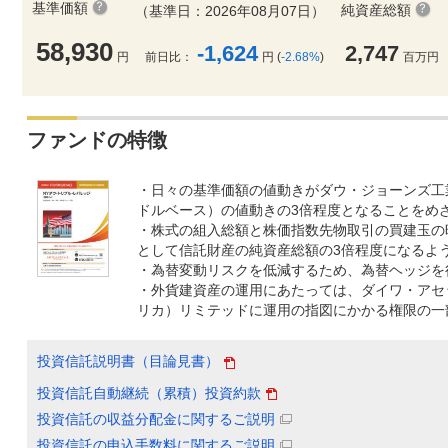
基準価額
純資産総額
（基準日：2026年08月07日）
58,930
-1,624
2,747
円
前日比：
円 (
-2.68%
)
百万円
ファンドの特徴
・日々の基準価額の値動きがダウ・ジョーンズ工
ドルベース）の値動きの3倍程度となることをめ
・株式の組入総額と株価指数先物取引の買建玉の
として信託財産の純資産総額の3倍程度になるよ
・為替変動リスクを低減するため、為替ヘッジを
・外貨建資産の運用にあたっては、ダイワ・アセ
リカ）リミテッドに運用の指図にかかる権限の一
投資信託説明書（目論見書）
投資信託自動継続（累積）投資約款
投資信託の収益分配金に関するご説明
投資信託の申込手数料に関するご説明