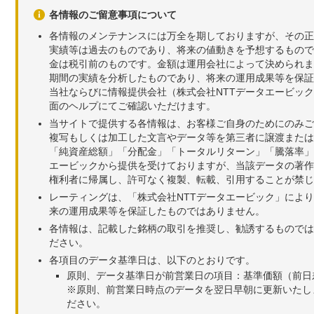
各情報のご留意事項について
各情報のメンテナンスには万全を期しておりますが、その正
実績等は過去のものであり、将来の値動きを予想するもので
金は税引前のものです。金額は運用会社によって決められま
期間の実績を分析したものであり、将来の運用成果等を保証
当社ならびに情報提供会社（株式会社NTTデータエービッ
面のヘルプにてご確認いただけます。
当サイトで提供する各情報は、お客様ご自身のためにのみご
複写もしくは加工した文言やデータ等を第三者に譲渡または
「純資産総額」「分配金」「トータルリターン」「騰落率」
エービックから提供を受けておりますが、当該データの著作
権利者に帰属し、許可なく複製、転載、引用することが禁じ
レーティングは、「株式会社NTTデータエービック」によ
来の運用成果等を保証したものではありません。
各情報は、記載した銘柄の取引を推奨し、勧誘するものでは
ださい。
各項目のデータ基準日は、以下のとおりです。
原則、データ基準日が前営業日の項目：基準価額（前日
※原則、前営業日時点のデータを翌日早朝に更新いたし
ださい。