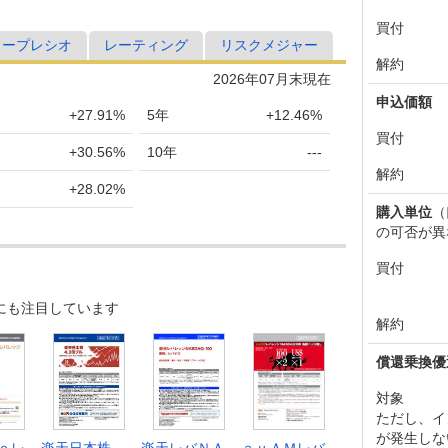
買付
ャープレシオ
レーティング
リスクメジャー
解約
2026年07月末現在
申込価額
+27.91%
5年
+12.46%
買付
+30.56%
10年
---
解約
+28.02%
購入単位
（
の可否が異
買付
にも注目しています
解約
償還乗換優
対象
ただし、イ
が発生しな
ｅレ
楽天日本株
楽天レバＮＡ
ａｕＡＭレバ