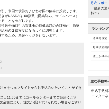
月次レポー
（最新の運
取引、米国の債券およびわが国の債券に投資します。
料等）
きがNASDAQ100指数（配当込み、米ドルベース）
なることをめざします。
価指数先物取引の買建玉の時価総額の合計額が、原則
ランキング
産総額の２倍程度になるように調整します。
減するため、為替ヘッジを行ないます。
週間売れ筋
月間積立契
値上がり(6
主な手数料
の注文をウェブサイトからお申込みいただくことができ
申込手数料
インターネ
当日11:30までにコールセンターまでご連絡くださ
文金額により、注文が受け付けられない場合がござい