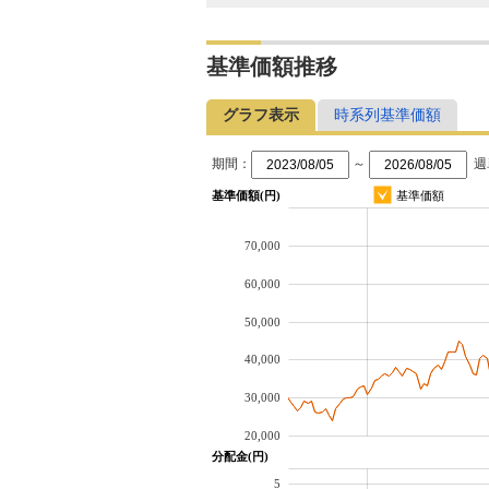
基準価額推移
グラフ表示
時系列基準価額
期間：
～
週
基準価額(円)
基準価額
70,000
60,000
50,000
40,000
30,000
20,000
分配金(円)
5