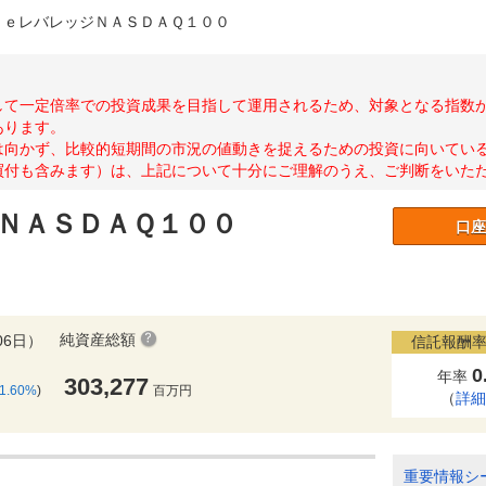
ｅｅレバレッジＮＡＳＤＡＱ１００
して一定倍率での投資成果を目指して運用されるため、対象となる指数
あります。
は向かず、比較的短期間の市況の値動きを捉えるための投資に向いてい
買付も含みます）は、上記について十分にご理解のうえ、ご判断をいた
ＮＡＳＤＡＱ１００
口座
純資産総額
06日）
信託報酬率
0
年率
303,277
-1.60%
)
百万円
（
詳
重要情報シ