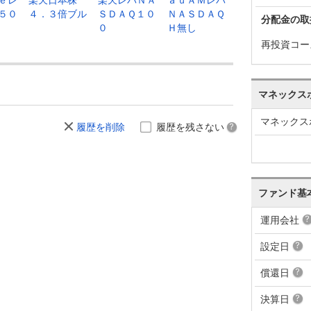
５０
４．３倍ブル
ＳＤＡＱ１０
ＮＡＳＤＡＱ
分配金の取
０
Ｈ無し
再投資コー
マネックス
マネックス
履歴を削除
履歴を残さない
ファンド基
運用会社
設定日
償還日
決算日