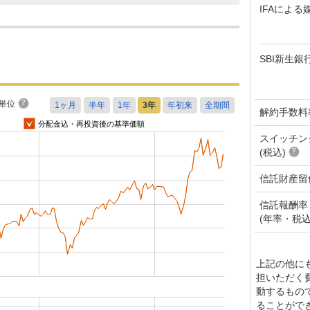
IFAによる
SBI新生銀
単位
解約手数料
分配金込・再投資後の基準価額
スイッチン
(税込)
信託財産留
信託報酬率
(年率・税込
上記の他に
担いただく
動するもの
ることがで