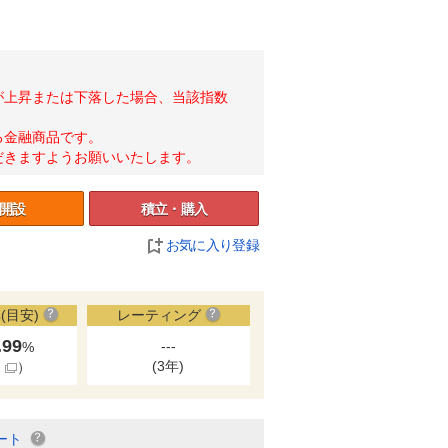
が上昇または下落した場合、当該指数
る金融商品です。
だきますようお願いいたします。
開設
積立・購入
お気に入り登録
(目安)
レーティング
.99
---
%
(3年)
細
）
ート