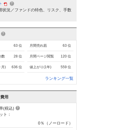
ト
用状況／ファンドの特色、リスク、手数
63
位
月間売れ筋
63
位
約数
28
位
月間ページ閲覧
120
位
ヶ月)
636
位
値上がり(1年)
559
位
ランキング一覧
･費用
率(税込)
ット：
0％（ノーロード）