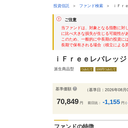
投資信託
＞
ファンド検索
＞
ｉＦｒ
ご注意
当ファンドは、対象となる指数に対
に比べ大きな損失が生じる可能性が
このため、一般的に中長期の投資に
長期で保有される場合（積立による
ｉＦｒｅｅレバレッジ
派生商品型
つみたて
100円つみたて
基準価額
（基準日：2026年08月
70,849
-1,155
円
前日比：
円 (
ファンドの特徴