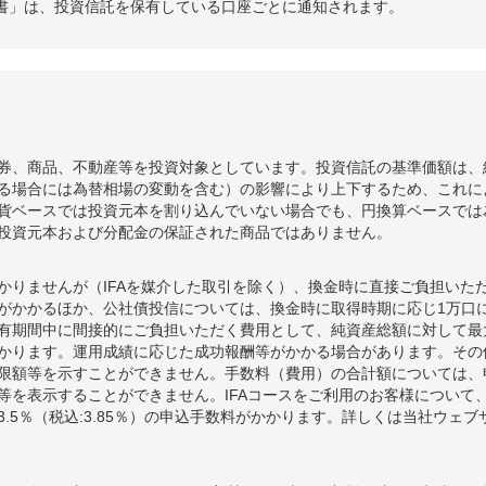
書」は、投資信託を保有している口座ごとに通知されます。
券、商品、不動産等を投資対象としています。投資信託の基準価額は、
る場合には為替相場の変動を含む）の影響により上下するため、これに
貨ベースでは投資元本を割り込んでいない場合でも、円換算ベースでは
投資元本および分配金の保証された商品ではありません。
かりませんが（IFAを媒介した取引を除く）、換金時に直接ご負担いた
額がかかるほか、公社債投信については、換金時に取得時期に応じ1万口に
期間中に間接的にご負担いただく費用として、純資産総額に対して最大年率
かります。運用成績に応じた成功報酬等がかかる場合があります。その
限額等を示すことができません。手数料（費用）の合計額については、
等を表示することができません。IFAコースをご利用のお客様について、
.5％（税込:3.85％）の申込手数料がかかります。詳しくは当社ウェ