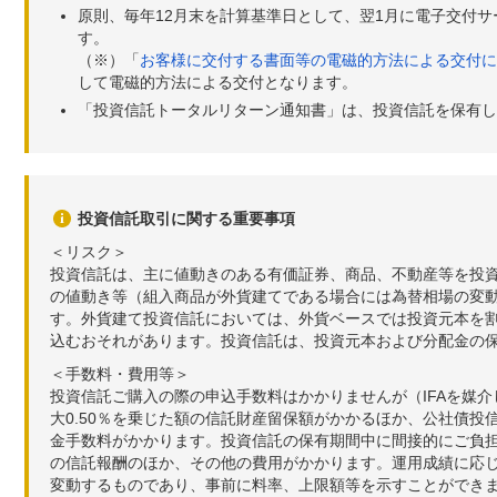
原則、毎年12月末を計算基準日として、翌1月に電子交付
す。
（※）「
お客様に交付する書面等の電磁的方法による交付に
して電磁的方法による交付となります。
「投資信託トータルリターン通知書」は、投資信託を保有し
投資信託取引に関する重要事項
＜リスク＞
投資信託は、主に値動きのある有価証券、商品、不動産等を投
の値動き等（組入商品が外貨建てである場合には為替相場の変
す。外貨建て投資信託においては、外貨ベースでは投資元本を
込むおそれがあります。投資信託は、投資元本および分配金の
＜手数料・費用等＞
投資信託ご購入の際の申込手数料はかかりませんが（IFAを媒
大0.50％を乗じた額の信託財産留保額がかかるほか、公社債投
金手数料がかかります。投資信託の保有期間中に間接的にご負担い
の信託報酬のほか、その他の費用がかかります。運用成績に応
変動するものであり、事前に料率、上限額等を示すことができ