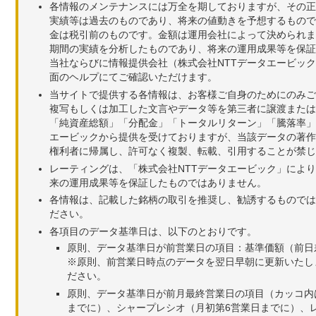
各情報のメンテナンスには万全を期しておりますが、その正
実績等は過去のものであり、将来の値動きを予想するもので
金は税引前のものです。金額は運用会社によって決められま
期間の実績を分析したものであり、将来の運用成果等を保証
当社ならびに情報提供会社（株式会社NTTデータエービッ
面のヘルプにてご確認いただけます。
当サイトで提供する各情報は、お客様ご自身のためにのみご
複写もしくは加工した文言やデータ等を第三者に譲渡または
「純資産総額」「分配金」「トータルリターン」「騰落率」
エービックから提供を受けておりますが、当該データの著作
権利者に帰属し、許可なく複製、転載、引用することが禁じ
レーティングは、「株式会社NTTデータエービック」によ
来の運用成果等を保証したものではありません。
各情報は、記載した銘柄の取引を推奨し、勧誘するものでは
ださい。
各項目のデータ基準日は、以下のとおりです。
原則、データ基準日が前営業日の項目：基準価額（前日
※原則、前営業日時点のデータを翌日早朝に更新いたし
ださい。
原則、データ基準日が前月最終営業日の項目（カッコ内
までに）、シャープレシオ（月初第6営業日までに）、レ