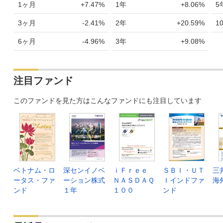
1ヶ月
+7.47%
1年
+8.06%
5
3ヶ月
-2.41%
2年
+20.59%
1
6ヶ月
-4.96%
3年
+9.08%
注目ファンド
このファンドを見た方はこんなファンドにも注目しています
ベトナム・ロ
深センイノベ
ｉＦｒｅｅ
ＳＢＩ・ＵＴ
三
ータス・ファ
ーション株式
ＮＡＳＤＡＱ
Ｉインドファ
海
ンド
１年
１００
ンド