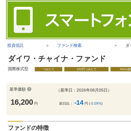
投資信託
＞
ファンド検索
＞
ダ
ダイワ・チャイナ・ファンド
国際株式型
つみたて
100円つみたて
NISA
基準価額
（基準日：2026年08月05日）
16,200
-14
円
前日比：
円 (
-0.09%
)
ファンドの特徴