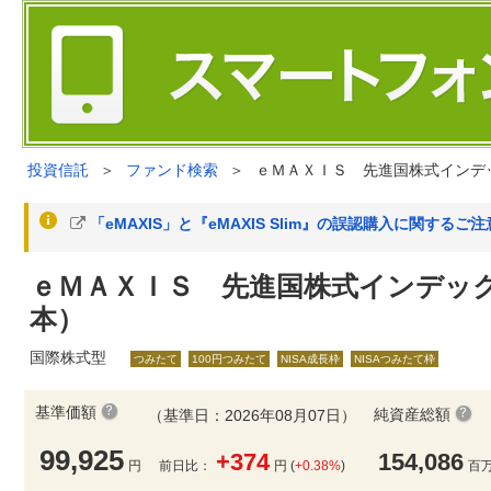
投資信託
＞
ファンド検索
＞
ｅＭＡＸＩＳ 先進国株式インデ
「eMAXIS」と『eMAXIS Slim』の誤認購入に関するご
ｅＭＡＸＩＳ 先進国株式インデッ
本）
国際株式型
つみたて
100円つみたて
NISA成長枠
NISAつみたて枠
基準価額
純資産総額
（基準日：2026年08月07日）
99,925
+374
154,086
円
前日比：
円 (
+0.38%
)
百