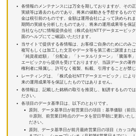
各情報のメンテナンスには万全を期しておりますが、その正
実績等は過去のものであり、将来の値動きを予想するもので
金は税引前のものです。金額は運用会社によって決められま
期間の実績を分析したものであり、将来の運用成果等を保証
当社ならびに情報提供会社（株式会社NTTデータエービッ
面のヘルプにてご確認いただけます。
当サイトで提供する各情報は、お客様ご自身のためにのみご
複写もしくは加工した文言やデータ等を第三者に譲渡または
「純資産総額」「分配金」「トータルリターン」「騰落率」
エービックから提供を受けておりますが、当該データの著作
権利者に帰属し、許可なく複製、転載、引用することが禁じ
レーティングは、「株式会社NTTデータエービック」によ
来の運用成果等を保証したものではありません。
各情報は、記載した銘柄の取引を推奨し、勧誘するものでは
ださい。
各項目のデータ基準日は、以下のとおりです。
原則、データ基準日が前営業日の項目：基準価額（前日
※原則、前営業日時点のデータを翌日早朝に更新いたし
ださい。
原則、データ基準日が前月最終営業日の項目（カッコ内
までに）、シャープレシオ（月初第6営業日までに）、レ