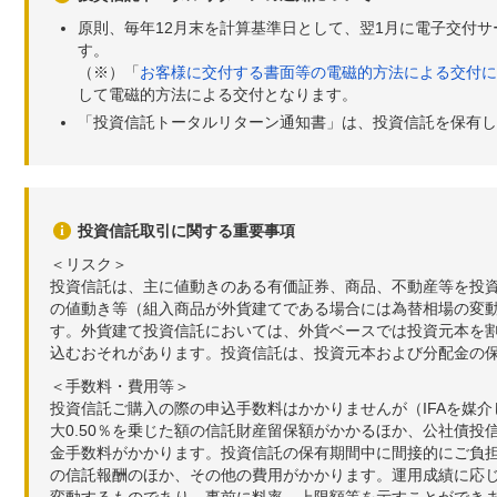
原則、毎年12月末を計算基準日として、翌1月に電子交付
す。
（※）「
お客様に交付する書面等の電磁的方法による交付に
して電磁的方法による交付となります。
「投資信託トータルリターン通知書」は、投資信託を保有し
投資信託取引に関する重要事項
＜リスク＞
投資信託は、主に値動きのある有価証券、商品、不動産等を投
の値動き等（組入商品が外貨建てである場合には為替相場の変
す。外貨建て投資信託においては、外貨ベースでは投資元本を
込むおそれがあります。投資信託は、投資元本および分配金の
＜手数料・費用等＞
投資信託ご購入の際の申込手数料はかかりませんが（IFAを媒
大0.50％を乗じた額の信託財産留保額がかかるほか、公社債投
金手数料がかかります。投資信託の保有期間中に間接的にご負担い
の信託報酬のほか、その他の費用がかかります。運用成績に応