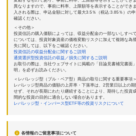
変動するものであり、事前に料率、上限額等を示すことができ
異なりますので、事前に料率、上限額等を表示することができませ
入される際は、申込金額に対して最大3.5％（税込:3.85％
確認ください。
＜その他＞
投資信託の購入価額によっては、収益分配金の一部ないしすべ
については、投資対象資産の価格変動リスクに加えて複雑な為
失に関しては、以下をご確認ください。
投資信託の収益分配金に関するご説明
通貨選択型投資信託の収益／損失に関するご説明
お取引の際は、当社ウェブサイトに掲載の「目論見書補完書面
明」を必ずお読みください。
＜レバレッジ型（ブル・ベア型）商品の取引に関する重要事項
レバレッジ型商品の価額の上昇率・下落率は、2営業日以上の
せず、それが長期にわたり継続することにより、期待した投資成
間的な投資の目的に適合しない場合があります。
レバレッジ型・インバース型ETF等の投資リスクについて
各情報のご留意事項について