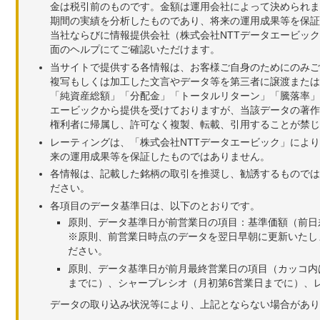
金は税引前のものです。金額は運用会社によって決められま
期間の実績を分析したものであり、将来の運用成果等を保証
当社ならびに情報提供会社（株式会社NTTデータエービッ
面のヘルプにてご確認いただけます。
当サイトで提供する各情報は、お客様ご自身のためにのみご
複写もしくは加工した文言やデータ等を第三者に譲渡または
「純資産総額」「分配金」「トータルリターン」「騰落率」
エービックから提供を受けておりますが、当該データの著作
権利者に帰属し、許可なく複製、転載、引用することが禁じ
レーティングは、「株式会社NTTデータエービック」によ
来の運用成果等を保証したものではありません。
各情報は、記載した銘柄の取引を推奨し、勧誘するものでは
ださい。
各項目のデータ基準日は、以下のとおりです。
原則、データ基準日が前営業日の項目：基準価額（前日
※原則、前営業日時点のデータを翌日早朝に更新いたし
ださい。
原則、データ基準日が前月最終営業日の項目（カッコ内
までに）、シャープレシオ（月初第6営業日までに）、レ
データの取り込み状況等により、上記とならない場合があり