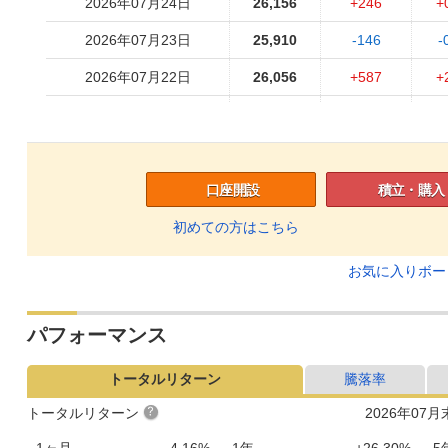
2026年07月24日
26,156
+246
+
2026年07月23日
25,910
-146
-
2026年07月22日
26,056
+587
+
2026年07月21日
25,469
-643
-
2026年07月17日
26,112
+130
+
2026年07月16日
25,982
-58
-
口座開設
積立・購入
2026年07月15日
26,040
-255
-
初めての方はこちら
2026年07月14日
26,295
-84
-
お気に入りボ
2026年07月13日
26,379
+129
+
パフォーマンス
2026年07月10日
26,250
+200
+
2026年07月09日
26,050
-90
-
トータルリターン
騰落率
2026年07月08日
26,140
-792
-
トータルリターン
2026年07
2026年07月07日
26,932
+370
+