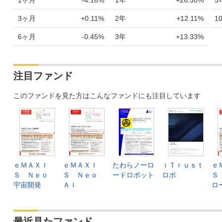
1ヶ月
-4.16%
1年
+26.30%
5
2026年07月06日
26,562
+50
+
3ヶ月
+0.11%
2年
+12.11%
1
2026年07月03日
26,512
-464
-
6ヶ月
-0.45%
3年
+13.33%
2026年07月02日
26,976
-363
-
2026年07月01日
27,339
+442
+
注目ファンド
2026年06月30日
26,897
+428
+
このファンドを見た方はこんなファンドにも注目しています
2026年06月29日
26,469
+120
+
2026年06月26日
26,349
+603
+
2026年06月25日
25,746
+127
+
2026年06月24日
25,619
-469
-
ｅＭＡＸＩ
ｅＭＡＸＩ
たわらノーロ
ｉＴｒｕｓｔ
ｅ
Ｓ Ｎｅｏ
Ｓ Ｎｅｏ
ードロボット
ロボ
Ｓ
2026年06月23日
26,088
-230
-
宇宙開発
ＡＩ
ロ
2026年06月22日
26,318
+67
+
2026年06月19日
26,251
+616
+
最近見たファンド