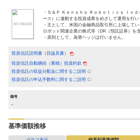
・Ｓ＆Ｐ Ｋｅｎｓｈｏ Ｒｏｂｏｔｉｃｓ Ｉｎ
ース）に連動する投資成果をめざして運用を行い
・主として、米国の金融商品取引所に上場してい
ロボット関連企業の株式等（DR（預託証券）を
・原則として、為替ヘッジは行いません。
投資信託説明書（目論見書）
投資信託自動継続（累積）投資約款
投資信託の収益分配金に関するご説明
投資信託の申込手数料に関するご説明
備考
－
基準価額推移
グラフ表示
時系列基準価額