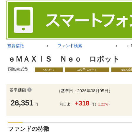
投資信託
＞
ファンド検索
＞
ｅ
ｅＭＡＸＩＳ Ｎｅｏ ロボット
国際株式型
つみたて
100円つみたて
NISA
基準価額
（基準日：2026年08月05日）
26,351
+318
円
前日比：
円 (
+1.22%
)
ファンドの特徴