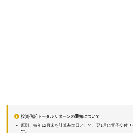
2026年06月02日
27,170
-54
-
2026年06月01日
27,224
-338
-
2026年05月29日
27,562
+187
+
2026年05月28日
27,375
-136
-
2026年05月27日
27,511
+537
+
2026年05月26日
26,974
+18
+
2026年05月25日
26,956
+315
+
2026年05月22日
26,641
+115
+
2026年05月21日
26,526
+693
+
2026年05月20日
25,833
-134
-
投資信託トータルリターンの通知について
2026年05月19日
25,967
-54
-
原則、毎年12月末を計算基準日として、翌1月に電子交付
2026年05月18日
26,021
-457
-
す。