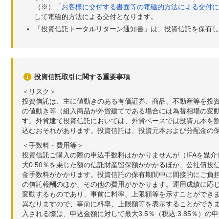
（※）「
お客様に交付する書面等の電磁的方法による交付に
2026年05月15日
26,478
+248
+
して電磁的方法による交付となります。
「投資信託トータルリターン通知書」は、投資信託を保有し
2026年05月14日
26,230
-62
-
2026年05月13日
26,292
+250
+
2026年05月12日
26,042
-99
-
投資信託取引に関する重要事項
2026年05月11日
26,141
-66
-
＜リスク＞
投資信託は、主に値動きのある有価証券、商品、不動産等を投
2026年05月08日
26,207
-442
-
の値動き等（組入商品が外貨建てである場合には為替相場の変
2026年05月07日
26,649
+445
+
す。外貨建て投資信託においては、外貨ベースでは投資元本を
込むおそれがあります。投資信託は、投資元本および分配金の
＜手数料・費用等＞
投資信託ご購入の際の申込手数料はかかりませんが（IFAを媒
大0.50％を乗じた額の信託財産留保額がかかるほか、公社債投
金手数料がかかります。投資信託の保有期間中に間接的にご負担い
の信託報酬のほか、その他の費用がかかります。運用成績に応
変動するものであり、事前に料率、上限額等を示すことができ
異なりますので、事前に料率、上限額等を表示することができませ
入される際は、申込金額に対して最大3.5％（税込:3.85％