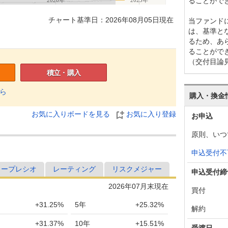
ることがで
チャート基準日：2026年08月05日現在
当ファンド
は、基準と
るため、あ
ることがで
（交付目論
積立・購入
ら
購入・換金
お気に入りボードを見る
お気に入り登録
お申込
原則、いつ
申込受付不
ャープレシオ
レーティング
リスクメジャー
申込受付締
2026年07月末現在
買付
+31.25%
5年
+25.32%
解約
+31.37%
10年
+15.51%
受渡日