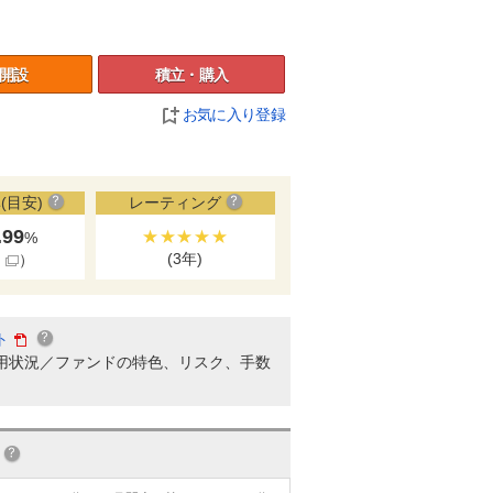
開設
積立・購入
お気に入り登録
(目安)
レーティング
.99
★★★★★
%
(3年)
細
）
ト
用状況／ファンドの特色、リスク、手数