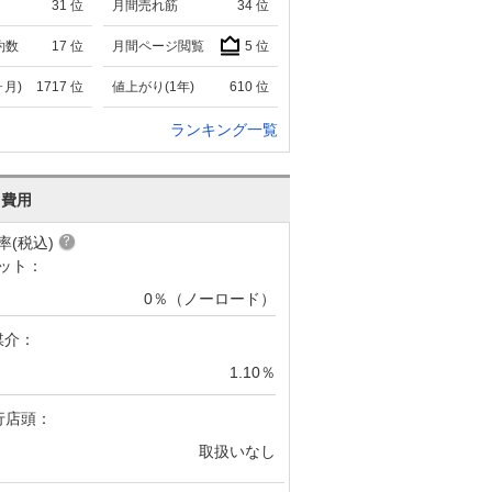
31
位
月間売れ筋
34
位
約数
17
位
月間ページ閲覧
5
位
ヶ月)
1717
位
値上がり(1年)
610
位
ランキング一覧
･費用
率(税込)
ット：
0％（ノーロード）
媒介：
1.10％
行店頭：
取扱いなし