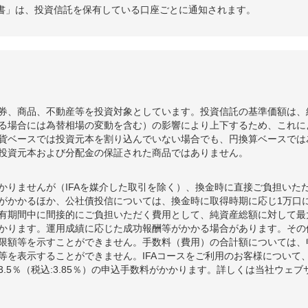
書」は、投資信託を保有している口座ごとに通知されます。
券、商品、不動産等を投資対象としています。投資信託の基準価額は、
る場合には為替相場の変動を含む）の影響により上下するため、これに
貨ベースでは投資元本を割り込んでいない場合でも、円換算ベースでは
投資元本および分配金の保証された商品ではありません。
かりませんが（IFAを媒介した取引を除く）、換金時に直接ご負担いた
額がかかるほか、公社債投信については、換金時に取得時期に応じ1万口に
期間中に間接的にご負担いただく費用として、純資産総額に対して最大年率
かります。運用成績に応じた成功報酬等がかかる場合があります。その
限額等を示すことができません。手数料（費用）の合計額については、
等を表示することができません。IFAコースをご利用のお客様について、
.5％（税込:3.85％）の申込手数料がかかります。詳しくは当社ウェ