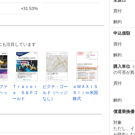
+31.53%
買付
解約
申込価額
買付
にも注目しています
解約
購入単位
（
の可否が異
買付
ファ
Ｔｒａｃｅｒ
ピクテ・ゴー
ｅＭＡＸＩＳ
ヘッ
ｓ Ｓ＆Ｐゴ
ルド（ヘッジ
Ｓｌｉｍ米国
ールド
なし）
株式
解約
償還乗換優
対象
ただし、イ
が発生しな