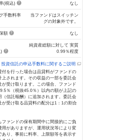
率(税込)
なし
グ手数料率
当ファンドはスイッチン
グの対象外です。
保額
なし
純資産総額に対して 実質
)
0.99％程度
投資信託の申込手数料に関するご説明
貸付を行った場合は品貸料がファンドの
計上されます。その収益の一部を委託会
社が受け取ります。この場合、ファンド
9.5％（税抜45.0％）以内の額が上記の
用（信託報酬）に追加されます。委託会
社が受け取る品貸料の配分は1：1の割合
。
もファンドの保有期間中に間接的にご負
費用がありますが、運用状況等により変
であり、事前に料率、上限額等を表示す