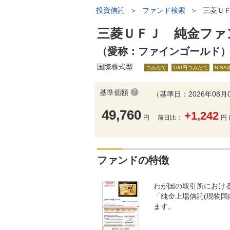
投資信託
＞
ファンド検索
＞
三菱Ｕ
三菱ＵＦＪ 純金ファ
（愛称：ファインゴールド
国際株式型
つみたて
100円つみたて
NIS
基準価額
（基準日：2026年08月
49,760
+1,242
円
前日比：
円 
ファンドの特徴
わが国の取引所におけ
「純金上場信託(現物国
ます。