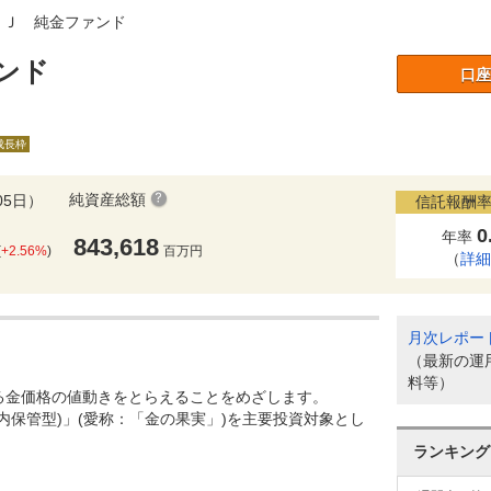
ＦＪ 純金ファンド
ンド
口座
）
A成長枠
純資産総額
05日）
信託報酬率
0
年率
843,618
(
+2.56%
)
百万円
（
詳
月次レポー
（最新の運
料等）
る金価格の値動きをとらえることをめざします。
内保管型)」(愛称：「金の果実」)を主要投資対象とし
ランキング