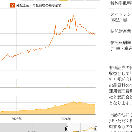
解約手数料
分配金込・再投資後の基準価額
スイッチン
(税込)
信託財産留
信託報酬率
(年率・税込
有価証券の
収益として
社と受託会
の品貸料の4
運用管理費
社と受託会
となります
上記の他に
2025年
2026年
担いただく
動するもの
2020年
2025年