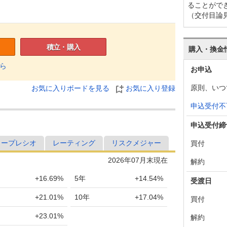
ることがで
（交付目論
積立・購入
購入・換金
ら
お申込
原則、いつ
お気に入りボードを見る
お気に入り登録
申込受付不
申込受付締
ャープレシオ
レーティング
リスクメジャー
買付
2026年07月末現在
解約
+16.69%
5年
+14.54%
受渡日
+21.01%
10年
+17.04%
買付
+23.01%
解約