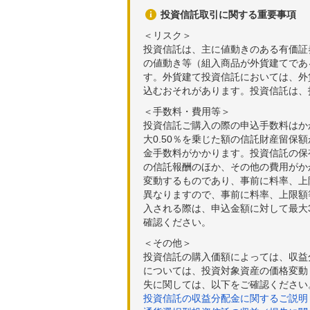
投資信託取引に関する重要事項
＜リスク＞
投資信託は、主に値動きのある有価証
の値動き等（組入商品が外貨建てであ
す。外貨建て投資信託においては、外
込むおそれがあります。投資信託は、
＜手数料・費用等＞
投資信託ご購入の際の申込手数料はか
大0.50％を乗じた額の信託財産留保
金手数料がかかります。投資信託の保有
の信託報酬のほか、その他の費用がか
変動するものであり、事前に料率、上
異なりますので、事前に料率、上限額
入される際は、申込金額に対して最大3
確認ください。
＜その他＞
投資信託の購入価額によっては、収益
については、投資対象資産の価格変動
失に関しては、以下をご確認ください
投資信託の収益分配金に関するご説明