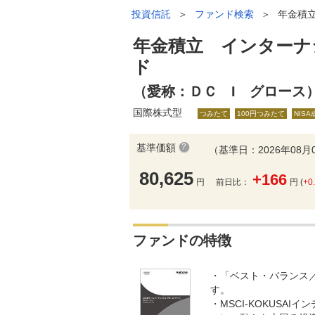
投資信託
＞
ファンド検索
＞
年金積
年金積立 インターナ
ド
（愛称：ＤＣ I グロース
国際株式型
つみたて
100円つみたて
NIS
基準価額
（基準日：2026年08月
80,625
+166
円
前日比：
円 (
+0
ファンドの特徴
・「ベスト・バランス
す。
・MSCI-KOKUSA