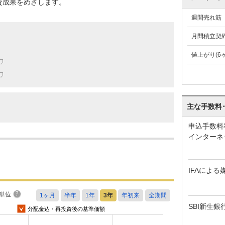
資成果をめざします。
週間売れ筋
月間積立契
値上がり(6
主な手数料
申込手数料
インターネ
IFAによる
単位
SBI新生銀
分配金込・再投資後の基準価額