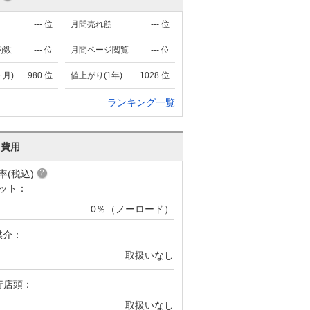
---
位
月間売れ筋
---
位
約数
---
位
月間ページ閲覧
---
位
ヶ月)
980
位
値上がり(1年)
1028
位
ランキング一覧
･費用
率(税込)
ット：
0％（ノーロード）
媒介：
取扱いなし
行店頭：
取扱いなし