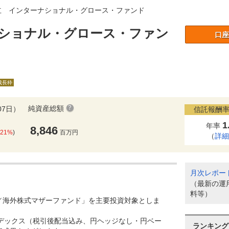
立 インターナショナル・グロース・ファンド
ショナル・グロース・ファン
口座
）
A成長枠
純資産総額
07日）
信託報酬率
1
年率
8,846
.21%
)
百万円
（
詳
月次レポー
（最新の運
料等）
／海外株式マザーファンド」を主要投資対象としま
Iインデックス（税引後配当込み、円ヘッジなし・円ベー
ランキング