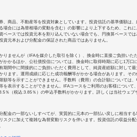
券、商品、不動産等を投資対象としています。投資信託の基準価額は、
る場合には為替相場の変動を含む）の影響により上下するため、これに
貨ベースでは投資元本を割り込んでいない場合でも、円換算ベースでは
投資元本および分配金の保証された商品ではありません。
かりませんが（IFAを媒介した取引を除く）、換金時に直接ご負担いた
額がかかるほか、公社債投信については、換金時に取得時期に応じ1万口に
期間中に間接的にご負担いただく費用として、純資産総額に対して最大年率
かります。運用成績に応じた成功報酬等がかかる場合があります。その
限額等を示すことができません。手数料（費用）の合計額については、
等を表示することができません。IFAコースをご利用のお客様について、
.5％（税込:3.85％）の申込手数料がかかります。詳しくは当社ウェ
分配金の一部ないしすべてが、実質的に元本の一部払い戻しに相当する
リスクに加えて複雑な為替変動リスクを伴います。投資信託の収益分配
。