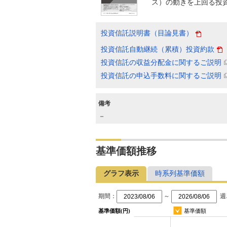
ス）の動きを上回る投
投資信託説明書（目論見書）
投資信託自動継続（累積）投資約款
投資信託の収益分配金に関するご説明
投資信託の申込手数料に関するご説明
備考
－
基準価額推移
グラフ表示
時系列基準価額
期間：
～
週
基準価額(円)
基準価額