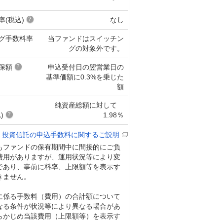
率(税込)
なし
グ手数料率
当ファンドはスイッチン
グの対象外です。
保額
申込受付日の翌営業日の
基準価額に0.3%を乗じた
額
純資産総額に対して
)
1.98％
投資信託の申込手数料に関するご説明
もファンドの保有期間中に間接的にご負
費用がありますが、運用状況等により変
であり、事前に料率、上限額等を表示す
きません。
に係る手数料（費用）の合計額について
なる条件が状況等により異なる場合があ
らかじめ当該費用（上限額等）を表示す