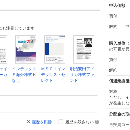
申込価額
買付
解約
申
にも注目しています
購入単位
（
の可否が異
買付
ャイ
インデックス
ＭＳＣＩイン
明治安田アメ
解約
ーカ
Ｆ海外株式Ｈ
デックス・セ
リカ株式ファ
なし
レクト
ンド
償還乗換優
対象
ただし、イ
が発生しな
分配金の取
履歴を削除
履歴を残さない
再投資コー