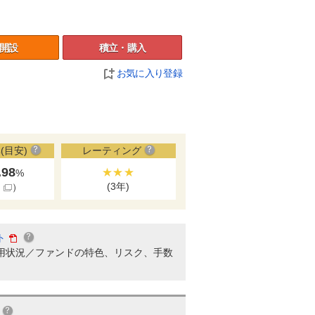
開設
積立・購入
お気に入り登録
(目安)
レーティング
.98
★★★
%
(3年)
細
）
ト
用状況／ファンドの特色、リスク、手数