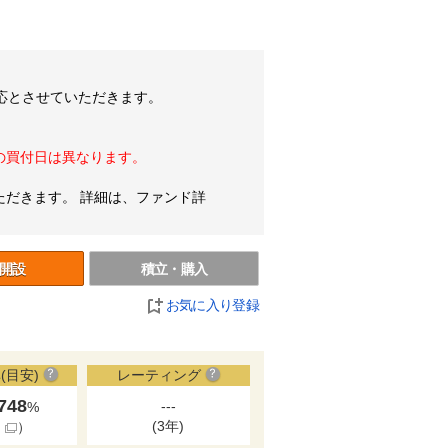
対応とさせていただきます。
終の買付日は異なります。
ただきます。 詳細は、ファンド詳
開設
積立・購入
お気に入り登録
(目安)
レーティング
.748
---
%
(3年)
細
）