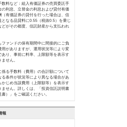
手数料など：組入有価証券の売買委託手
金の利息、立替金の利息および貸付有価
酬（有価証券の貸付を行った場合は、信
となる品貸料に0.55（税抜0.5）を乗じ
などがその都度、信託財産から支払われ
もファンドの保有期間中に間接的にご負
費用がありますが、運用状況等により変
であり、事前に料率、上限額等を表示す
きません。
に係る手数料（費用）の合計額について
なる条件が状況等により異なる場合があ
らかじめ当該費用（上限額等）を表示す
きません。詳しくは、「投資信託説明書
見書）」をご確認ください。
情報