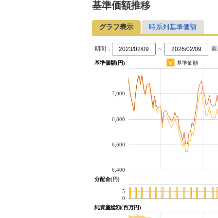
基準価額推移
グラフ表示
時系列基準価額
期間：
～
週
基準価額(円)
基準価額
7,000
6,800
6,600
6,400
分配金(円)
5
0
純資産総額(百万円)