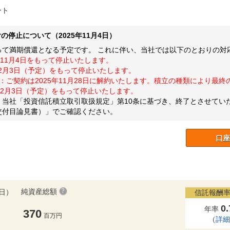
ート
停止について（2025年11月4日）
をもって満期償還となる予定です。 これに伴い、当社では以下のとおりの
年11月4日をもって停止いたします。
6年2月3日（予定）をもって停止いたします。
：ご契約は2025年11月28日に解約いたします。積立の種類により最
2月3日（予定）をもって停止いたします。
当社「投資信託積立取引取扱規定」第10条に基づき、終了とさせてい
交付目論見書）」でご確認ください。
口座
純資産総額
0日）
信託報酬率
0
年率
370
百万円
（
詳