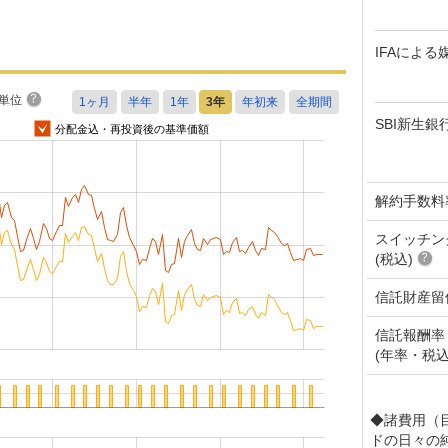
IFAによる
単位
SBI新生銀
分配金込・再投資後の基準価額
解約手数料
スイッチン
(税込)
信託財産留
信託報酬率
(年率・税込
◆諸費用（
ドの日々の純