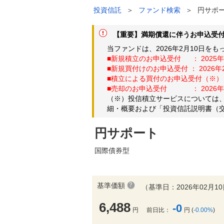
投資信託
＞
ファンド検索
＞
円サポ
【重要】満期償還に伴うお申込受付の
当ファンドは、2026年2月10日
■新規積立のお申込受付 ： 2025
■新規買付けのお申込受付 ： 202
■積立による買付のお申込受付（※）
■売却のお申込受付 ： 2026年
（※）投信積立サービスについては、
細・概要および「投資信託説明書（
円サポート
国際債券型
基準価額
（基準日：2026年02月1
6,488
-0
円
前日比：
円 (
-0.00%
)