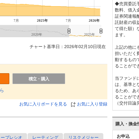
◆売買委託
数料、借入
証券関連報
7月
2025年
7月
2026年
託財産の収益
て得た額）
ます。
2020年
2025年
チャート基準日：2026年02月10日現在
上記の他に
担いただく
動するもの
ることがで
当ファンド
積立・購入
は、基準と
ら
るため、あ
ることがで
（交付目論
お気に入りボードを見る
お気に入り登録
購入・換金
お申込
ャープレシオ
レーティング
リスクメジャー