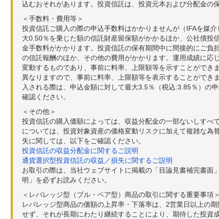
込むおそれがあります。投資信託は、投資元本および分配金の
＜手数料・費用等＞
投資信託ご購入の際の申込手数料はかかりませんが（IFAを媒
大0.50％を乗じた額の信託財産留保額がかかるほか、公社債投
金手数料がかかります。投資信託の保有期間中に間接的にご負担い
の信託報酬のほか、その他の費用がかかります。運用成績に応
変動するものであり、事前に料率、上限額等を示すことができ
異なりますので、事前に料率、上限額等を表示することができませ
入される際は、申込金額に対して最大3.5％（税込:3.85％
確認ください。
＜その他＞
投資信託の購入価額によっては、収益分配金の一部ないしすべ
については、投資対象資産の価格変動リスクに加えて複雑な為
失に関しては、以下をご確認ください。
投資信託の収益分配金に関するご説明
通貨選択型投資信託の収益／損失に関するご説明
お取引の際は、当社ウェブサイトに掲載の「目論見書補完書面
明」を必ずお読みください。
＜レバレッジ型（ブル・ベア型）商品の取引に関する重要事項
レバレッジ型商品の価額の上昇率・下落率は、2営業日以上の
せず、それが長期にわたり継続することにより、期待した投資成