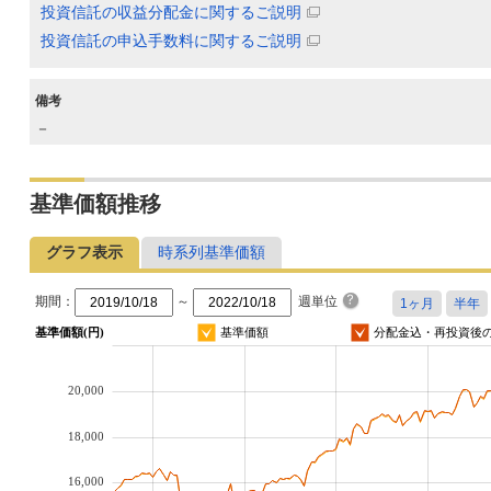
投資信託の収益分配金に関するご説明
投資信託の申込手数料に関するご説明
備考
－
基準価額推移
グラフ表示
時系列基準価額
期間：
～
週単位
基準価額(円)
基準価額
分配金込・再投資後
20,000
18,000
16,000