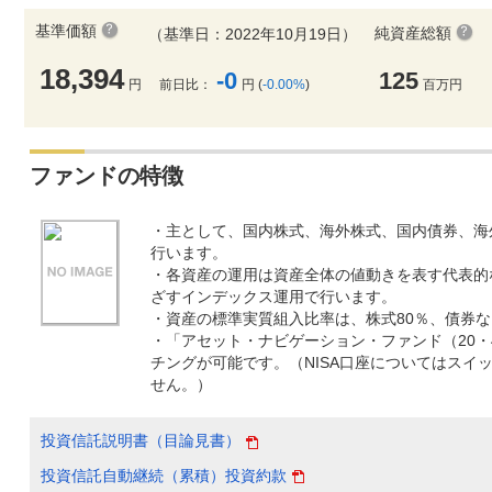
基準価額
純資産総額
（基準日：2022年10月19日）
18,394
-0
125
円
前日比：
円 (
-0.00%
)
百万円
ファンドの特徴
・主として、国内株式、海外株式、国内債券、海
行います。
・各資産の運用は資産全体の値動きを表す代表的
ざすインデックス運用で行います。
・資産の標準実質組入比率は、株式80％、債券な
・「アセット・ナビゲーション・ファンド（20・
チングが可能です。（NISA口座についてはスイ
せん。）
投資信託説明書（目論見書）
投資信託自動継続（累積）投資約款