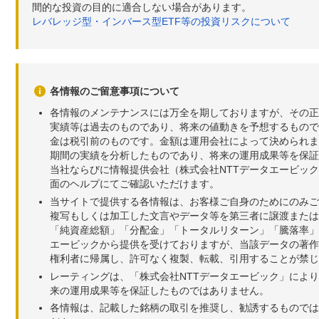
間的な投資の目的に適合しない場合があります。
レバレッジ型・インバース型ETF等の投資リスクについて
各情報のご留意事項について
各情報のメンテナンスには万全を期しておりますが、その正
実績等は過去のものであり、将来の値動きを予想するもので
金は税引前のものです。金額は運用会社によって決められま
期間の実績を分析したものであり、将来の運用成果等を保証
当社ならびに情報提供会社（株式会社NTTデータエービッ
面のヘルプにてご確認いただけます。
当サイトで提供する各情報は、お客様ご自身のためにのみご
複写もしくは加工した文言やデータ等を第三者に譲渡または
「純資産総額」「分配金」「トータルリターン」「騰落率」
エービックから提供を受けておりますが、当該データの著作
権利者に帰属し、許可なく複製、転載、引用することが禁じ
レーティングは、「株式会社NTTデータエービック」によ
来の運用成果等を保証したものではありません。
各情報は、記載した銘柄の取引を推奨し、勧誘するものでは