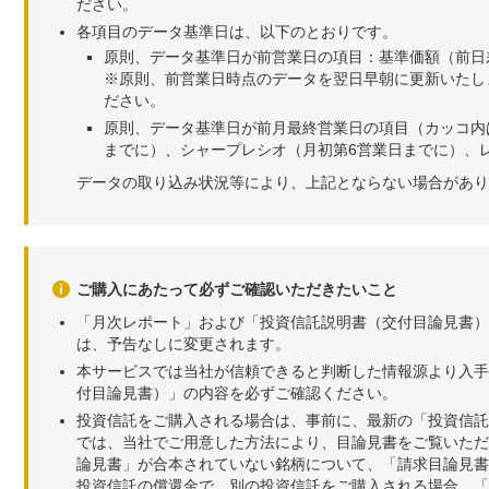
ださい。
各項目のデータ基準日は、以下のとおりです。
原則、データ基準日が前営業日の項目：基準価額（前日
※原則、前営業日時点のデータを翌日早朝に更新いたし
ださい。
原則、データ基準日が前月最終営業日の項目（カッコ内
までに）、シャープレシオ（月初第6営業日までに）、レ
データの取り込み状況等により、上記とならない場合があり
ご購入にあたって必ずご確認いただきたいこと
「月次レポート」および「投資信託説明書（交付目論見書）
は、予告なしに変更されます。
本サービスでは当社が信頼できると判断した情報源より入手
付目論見書）」の内容を必ずご確認ください。
投資信託をご購入される場合は、事前に、最新の「投資信託
では、当社でご用意した方法により、目論見書をご覧いただ
論見書」が合本されていない銘柄について、「請求目論見書
投資信託の償還金で、別の投資信託をご購入される場合、「