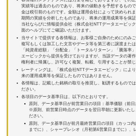
実績等は過去のものであり、将来の値動きを予想するもので
金は税引前のものです。金額は運用会社によって決められま
期間の実績を分析したものであり、将来の運用成果等を保証
当社ならびに情報提供会社（株式会社NTTデータエービッ
面のヘルプにてご確認いただけます。
当サイトで提供する各情報は、お客様ご自身のためにのみご
複写もしくは加工した文言やデータ等を第三者に譲渡または
「純資産総額」「分配金」「トータルリターン」「騰落率」
エービックから提供を受けておりますが、当該データの著作
権利者に帰属し、許可なく複製、転載、引用することが禁じ
レーティングは、「株式会社NTTデータエービック」によ
来の運用成果等を保証したものではありません。
各情報は、記載した銘柄の取引を推奨し、勧誘するものでは
ださい。
各項目のデータ基準日は、以下のとおりです。
原則、データ基準日が前営業日の項目：基準価額（前日
※原則、前営業日時点のデータを翌日早朝に更新いたし
ださい。
原則、データ基準日が前月最終営業日の項目（カッコ内
までに）、シャープレシオ（月初第6営業日までに）、レ