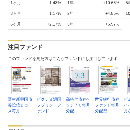
1ヶ月
-1.43%
1年
+10.68%
5
3ヶ月
-1.17%
2年
+4.55%
1
6ヶ月
+2.17%
3年
+6.57%
注目ファンド
このファンドを見た方はこんなファンドにも注目しています
野村新興国債
ピクテ資源国
高格付債券ヘ
世界銀行債券
ピ
券投信Ｂコー
ソブリン・フ
ッジ７０毎月
ファンド毎月
イ
ス毎月
ァンド
分配
分配型
月