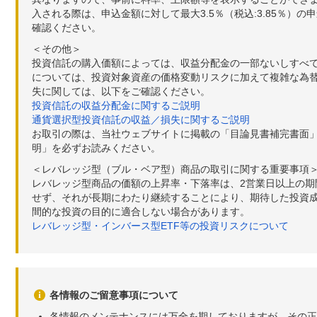
入される際は、申込金額に対して最大3.5％（税込:3.85％
確認ください。
＜その他＞
投資信託の購入価額によっては、収益分配金の一部ないしすべ
については、投資対象資産の価格変動リスクに加えて複雑な為
失に関しては、以下をご確認ください。
投資信託の収益分配金に関するご説明
通貨選択型投資信託の収益／損失に関するご説明
お取引の際は、当社ウェブサイトに掲載の「目論見書補完書面
明」を必ずお読みください。
＜レバレッジ型（ブル・ベア型）商品の取引に関する重要事項
レバレッジ型商品の価額の上昇率・下落率は、2営業日以上の
せず、それが長期にわたり継続することにより、期待した投資成
間的な投資の目的に適合しない場合があります。
レバレッジ型・インバース型ETF等の投資リスクについて
各情報のご留意事項について
各情報のメンテナンスには万全を期しておりますが、その正