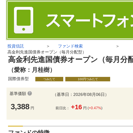
投資信託
＞
ファンド検索
＞
高金利先進国債券オープン（毎月分配型）
高金利先進国債券オープン（毎月分
（愛称：月桂樹）
国際債券型
つみたて
100円つみたて
基準価額
（基準日：2026年08月06日）
3,388
+16
円
前日比：
円 (
+0.47%
)
ファンドの特徴