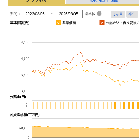
期間：
～
週単位
基準価額(円)
基準価額
分配金込・再投資後
4,500
4,000
3,500
3,000
分配金(円)
20
10
0
純資産総額(百万円)
50,000
0