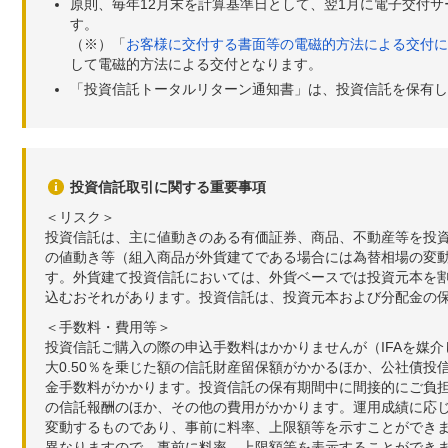
原則、毎年12月末を計算基準日として、翌1月に電子交付
す。
（※）「
お客様に交付する書面等の電磁的方法による交付に
して電磁的方法による交付となります。
「投資信託トータルリターン通知書」は、投資信託を保有し
投資信託取引に関する重要事項
＜リスク＞
投資信託は、主に値動きのある有価証券、商品、不動産等を投
の値動き等（組入商品が外貨建てである場合には為替相場の変
す。外貨建て投資信託においては、外貨ベースでは投資元本を
込むおそれがあります。投資信託は、投資元本および分配金の
＜手数料・費用等＞
投資信託ご購入の際の申込手数料はかかりませんが（IFAを媒
大0.50％を乗じた額の信託財産留保額がかかるほか、公社債投
金手数料がかかります。投資信託の保有期間中に間接的にご負担い
の信託報酬のほか、その他の費用がかかります。運用成績に応
変動するものであり、事前に料率、上限額等を示すことができ
異なりますので、事前に料率、上限額等を表示することができませ