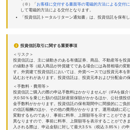
（※）「
お客様に交付する書面等の電磁的方法による交付に
して電磁的方法による交付となります。
「投資信託トータルリターン通知書」は、投資信託を保有し
投資信託取引に関する重要事項
＜リスク＞
投資信託は、主に値動きのある有価証券、商品、不動産等を投
の値動き等（組入商品が外貨建てである場合には為替相場の変
す。外貨建て投資信託においては、外貨ベースでは投資元本を
込むおそれがあります。投資信託は、投資元本および分配金の
＜手数料・費用等＞
投資信託ご購入の際の申込手数料はかかりませんが（IFAを媒
大0.50％を乗じた額の信託財産留保額がかかるほか、公社債投
金手数料がかかります。投資信託の保有期間中に間接的にご負担い
の信託報酬のほか、その他の費用がかかります。運用成績に応
変動するものであり、事前に料率、上限額等を示すことができ
異なりますので、事前に料率、上限額等を表示することができませ
入される際は、申込金額に対して最大3.5％（税込:3.85％