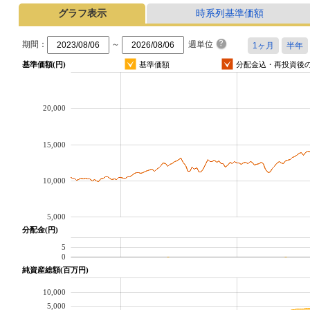
グラフ表示
時系列基準価額
期間：
～
週単位
基準価額(円)
基準価額
分配金込・再投資後
20,000
15,000
10,000
5,000
分配金(円)
5
0
純資産総額(百万円)
10,000
5,000