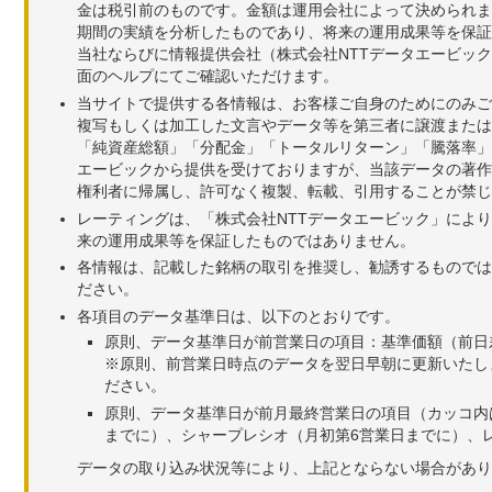
金は税引前のものです。金額は運用会社によって決められま
期間の実績を分析したものであり、将来の運用成果等を保証
当社ならびに情報提供会社（株式会社NTTデータエービッ
面のヘルプにてご確認いただけます。
当サイトで提供する各情報は、お客様ご自身のためにのみご
複写もしくは加工した文言やデータ等を第三者に譲渡または
「純資産総額」「分配金」「トータルリターン」「騰落率」
エービックから提供を受けておりますが、当該データの著作
権利者に帰属し、許可なく複製、転載、引用することが禁じ
レーティングは、「株式会社NTTデータエービック」によ
来の運用成果等を保証したものではありません。
各情報は、記載した銘柄の取引を推奨し、勧誘するものでは
ださい。
各項目のデータ基準日は、以下のとおりです。
原則、データ基準日が前営業日の項目：基準価額（前日
※原則、前営業日時点のデータを翌日早朝に更新いたし
ださい。
原則、データ基準日が前月最終営業日の項目（カッコ内
までに）、シャープレシオ（月初第6営業日までに）、レ
データの取り込み状況等により、上記とならない場合があり