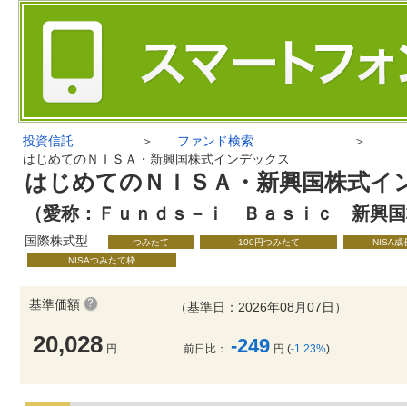
投資信託
＞
ファンド検索
＞
はじめてのＮＩＳＡ・新興国株式インデックス
はじめてのＮＩＳＡ・新興国株式イ
（愛称：Ｆｕｎｄｓ－ｉ Ｂａｓｉｃ 新興国
国際株式型
つみたて
100円つみたて
NISA
NISAつみたて枠
基準価額
（基準日：2026年08月07日）
20,028
-249
円
前日比：
円 (
-1.23%
)