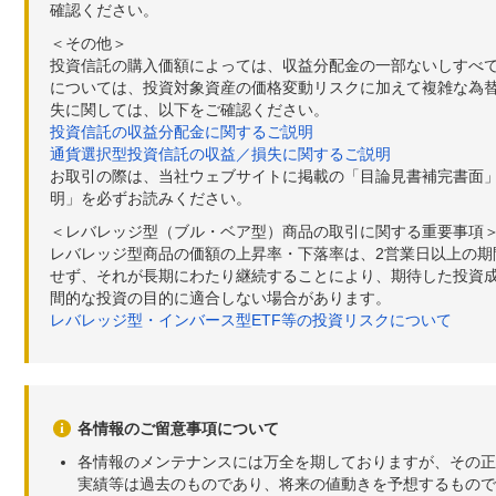
確認ください。
＜その他＞
投資信託の購入価額によっては、収益分配金の一部ないしすべ
については、投資対象資産の価格変動リスクに加えて複雑な為
失に関しては、以下をご確認ください。
投資信託の収益分配金に関するご説明
通貨選択型投資信託の収益／損失に関するご説明
お取引の際は、当社ウェブサイトに掲載の「目論見書補完書面
明」を必ずお読みください。
＜レバレッジ型（ブル・ベア型）商品の取引に関する重要事項
レバレッジ型商品の価額の上昇率・下落率は、2営業日以上の
せず、それが長期にわたり継続することにより、期待した投資成
間的な投資の目的に適合しない場合があります。
レバレッジ型・インバース型ETF等の投資リスクについて
各情報のご留意事項について
各情報のメンテナンスには万全を期しておりますが、その正
実績等は過去のものであり、将来の値動きを予想するもので