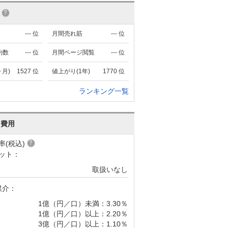
---
位
月間売れ筋
---
位
約数
---
位
月間ページ閲覧
---
位
ヶ月)
1527
位
値上がり(1年)
1770
位
ランキング一覧
･費用
率(税込)
ット：
取扱いなし
媒介：
1億（円／口）未満：3.30％
1億（円／口）以上：2.20％
3億（円／口）以上：1.10％