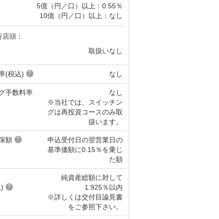
5億（円／口）以上：0.55％
10億（円／口）以上：なし
行店頭：
取扱いなし
率(税込)
なし
グ手数料率
なし
※当社では、スイッチン
グは再投資コースのみ取
扱います。
保額
申込受付日の翌営業日の
基準価額に0.15％を乗じ
た額
純資産総額に対して
)
1.925％以内
※詳しくは交付目論見書
をご参照下さい。