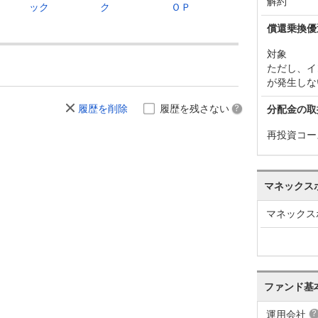
解約
ック
ク
ＯＰ
償還乗換優
対象
ただし、イ
が発生しな
履歴を削除
履歴を残さない
分配金の取
再投資コー
マネックス
マネックス
ファンド基
運用会社