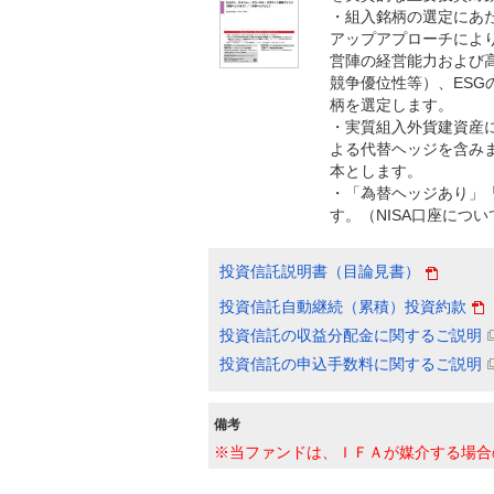
・組入銘柄の選定にあ
アップアプローチによ
営陣の経営能力および
競争優位性等）、ES
柄を選定します。
・実質組入外貨建資産
よる代替ヘッジを含み
本とします。
・「為替ヘッジあり」
す。（NISA口座につ
投資信託説明書（目論見書）
投資信託自動継続（累積）投資約款
投資信託の収益分配金に関するご説明
投資信託の申込手数料に関するご説明
備考
※当ファンドは、ＩＦＡが媒介する場合