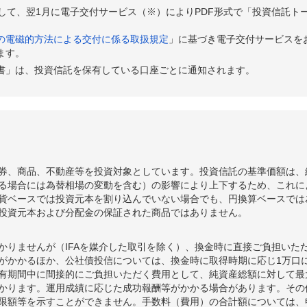
として、翌1月に電子交付サービス（※）によりPDF形式で「投資信託ト
の電磁的方法による交付に係る取扱規定
」に基づき電子交付サービスを
ます。
書」は、投資信託を保有している口座ごとに通知されます。
券、商品、不動産等を投資対象としています。投資信託の基準価額は、
る場合には為替相場の変動を含む）の影響により上下するため、これに
貨ベースでは投資元本を割り込んでいない場合でも、円換算ベースでは
投資元本および分配金の保証された商品ではありません。
かりませんが（IFAを媒介した取引を除く）、換金時に直接ご負担いた
額がかかるほか、公社債投信については、換金時に取得時期に応じ1万口に
期間中に間接的にご負担いただく費用として、純資産総額に対して最大年率
かります。運用成績に応じた成功報酬等がかかる場合があります。その
限額等を示すことができません。手数料（費用）の合計額については、