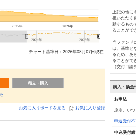
上記の他に
担いただく
動するもの
2025年
2026年
ることがで
2024年
2026年
当ファンド
は、基準と
チャート基準日：2026年08月07日現在
るため、あ
ることがで
（交付目論
積立・購入
購入・換金
ら
お申込
お気に入りボードを見る
お気に入り登録
原則、いつ
申込受付不
申込受付締