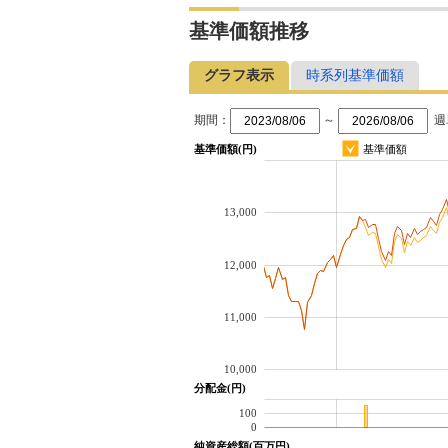
基準価額推移
グラフ表示
時系列基準価額
期間：
～
週
基準価額(円)
基準価額
13,000
12,000
11,000
10,000
分配金(円)
100
0
純資産総額(百万円)