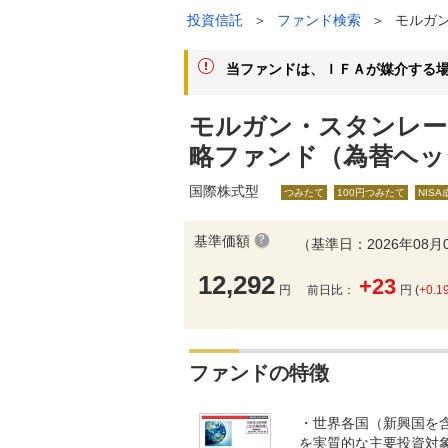
投資信託
＞
ファンド検索
＞
モルガ
当ファンドは、ＩＦＡが媒介する
モルガン・スタンレー
略ファンド（為替ヘッ
国際株式型
つみたて
100円つみたて
NIS
基準価額
（基準日：2026年08月
12,292
+23
円
前日比：
円 (
+0.1
ファンドの特徴
・世界各国（新興国を
を実質的な主要投資対