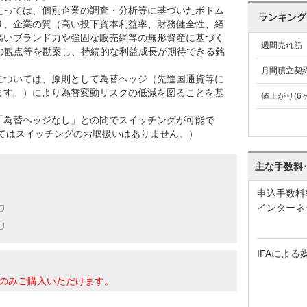
たっては、個別企業の調査・分析等に基づいたボトム
ランキング
り、企業の質（高い投下資本利益率、財務健全性、経
高いブランド力や強固な販売網等の無形資産に基づく
週間売れ筋
Gの観点等を勘案し、持続的な利益成長が期待できる銘
月間積立契
については、原則として為替ヘッジ（先進国通貨等に
ます。）により為替変動リスクの低減を図ることを基
値上がり(6
「為替ヘッジなし」との間でスイッチングが可能で
いてはスイッチングのお取扱いはありません。）
主な手数料
申込手数料
インターネ
IFAによる
のみご購入いただけます。