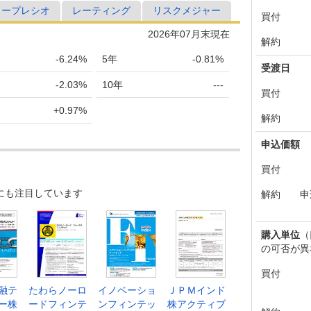
ャープレシオ
レーティング
リスクメジャー
買付
2026年07月末現在
解約
-6.24%
5年
-0.81%
受渡日
-2.03%
10年
---
買付
+0.97%
解約
申込価額
買付
にも注目しています
解約
申
購入単位
（
の可否が異
買付
融テ
たわらノーロ
イノベーショ
ＪＰＭインド
ー株
ードフィンテ
ンフィンテッ
株アクティブ