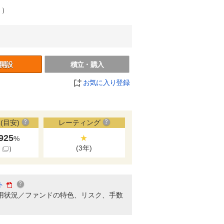
り）
開設
積立・購入
お気に入り登録
(目安)
レーティング
.925
★
%
(3年)
細
）
ト
用状況／ファンドの特色、リスク、手数