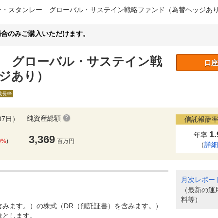
ン・スタンレー グローバル・サステイン戦略ファンド（為替ヘッジあ
場合のみご購入いただけます。
 グローバル・サステイン戦
口座
ジあり）
A成長枠
純資産総額
07日）
信託報酬率
1
年率
3,369
9%
)
百万円
（
詳
月次レポー
（最新の運
料等）
含みます。）の株式（DR（預託証書）を含みます。）
象とします。