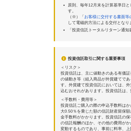
原則、毎年12月末を計算基準日
す。
（※）「
お客様に交付する書面等
して電磁的方法による交付となり
「投資信託トータルリターン通知
投資信託取引に関する重要事項
＜リスク＞
投資信託は、主に値動きのある有価証
の値動き等（組入商品が外貨建てであ
す。外貨建て投資信託においては、外
込むおそれがあります。投資信託は、
＜手数料・費用等＞
投資信託ご購入の際の申込手数料はか
大0.50％を乗じた額の信託財産留保
金手数料がかかります。投資信託の保有
の信託報酬のほか、その他の費用がか
変動するものであり、事前に料率、上