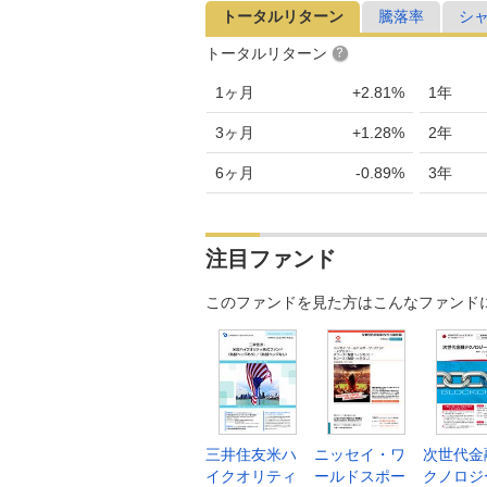
トータルリターン
騰落率
シ
トータルリターン
1ヶ月
+2.81%
1年
3ヶ月
+1.28%
2年
6ヶ月
-0.89%
3年
注目ファンド
このファンドを見た方はこんなファンド
三井住友米ハ
ニッセイ・ワ
次世代金
イクオリティ
ールドスポー
クノロジ