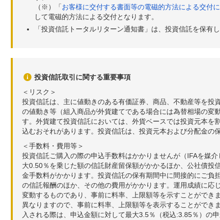
（※）「
お客様に交付する書面等の電磁的方法による交付に
して電磁的方法による交付となります。
「投資信託トータルリターン通知書」は、投資信託を保有し
投資信託取引に関する重要事項
＜リスク＞
投資信託は、主に値動きのある有価証券、商品、不動産等を投
の値動き等（組入商品が外貨建てである場合には為替相場の変
す。外貨建て投資信託においては、外貨ベースでは投資元本を
込むおそれがあります。投資信託は、投資元本および分配金の
＜手数料・費用等＞
投資信託ご購入の際の申込手数料はかかりませんが（IFAを媒
大0.50％を乗じた額の信託財産留保額がかかるほか、公社債投
金手数料がかかります。投資信託の保有期間中に間接的にご負担い
の信託報酬のほか、その他の費用がかかります。運用成績に応
変動するものであり、事前に料率、上限額等を示すことができ
異なりますので、事前に料率、上限額等を表示することができませ
入される際は、申込金額に対して最大3.5％（税込:3.85％