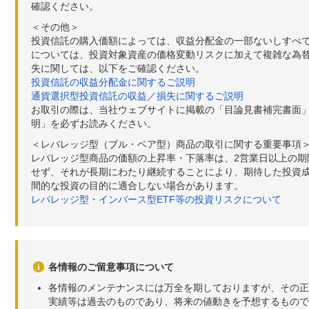
確認ください。
＜その他＞
投資信託の購入価額によっては、収益分配金の一部ないしすべ
については、投資対象資産の価格変動リスクに加えて複雑な為
失に関しては、以下をご確認ください。
投資信託の収益分配金に関するご説明
通貨選択型投資信託の収益／損失に関するご説明
お取引の際は、当社ウェブサイトに掲載の「目論見書補完書面
明」を必ずお読みください。
＜レバレッジ型（ブル・ベア型）商品の取引に関する重要事項
レバレッジ型商品の価額の上昇率・下落率は、2営業日以上の
せず、それが長期にわたり継続することにより、期待した投資成
間的な投資の目的に適合しない場合があります。
レバレッジ型・インバース型ETF等の投資リスクについて
各情報のご留意事項について
各情報のメンテナンスには万全を期しておりますが、その正
実績等は過去のものであり、将来の値動きを予想するもので