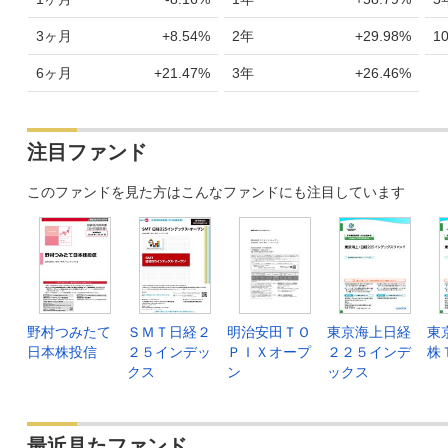
3ヶ月
+8.54%
2年
+29.98%
1
6ヶ月
+21.47%
3年
+26.46%
注目ファンド
このファンドを見た方はこんなファンドにも注目しています
野村つみたて
ＳＭＴ日経２
明治安田ＴＯ
東京海上日経
東
日本株投信
２５インデッ
ＰＩＸオープ
２２５インデ
株
クス
ン
ックス
最近見たファンド