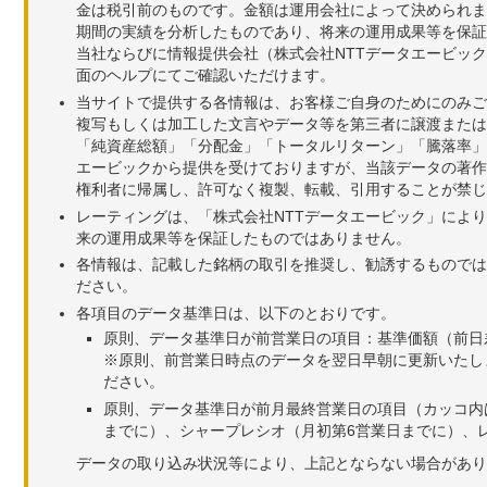
金は税引前のものです。金額は運用会社によって決められま
期間の実績を分析したものであり、将来の運用成果等を保証
当社ならびに情報提供会社（株式会社NTTデータエービッ
面のヘルプにてご確認いただけます。
当サイトで提供する各情報は、お客様ご自身のためにのみご
複写もしくは加工した文言やデータ等を第三者に譲渡または
「純資産総額」「分配金」「トータルリターン」「騰落率」
エービックから提供を受けておりますが、当該データの著作
権利者に帰属し、許可なく複製、転載、引用することが禁じ
レーティングは、「株式会社NTTデータエービック」によ
来の運用成果等を保証したものではありません。
各情報は、記載した銘柄の取引を推奨し、勧誘するものでは
ださい。
各項目のデータ基準日は、以下のとおりです。
原則、データ基準日が前営業日の項目：基準価額（前日
※原則、前営業日時点のデータを翌日早朝に更新いたし
ださい。
原則、データ基準日が前月最終営業日の項目（カッコ内
までに）、シャープレシオ（月初第6営業日までに）、レ
データの取り込み状況等により、上記とならない場合があり