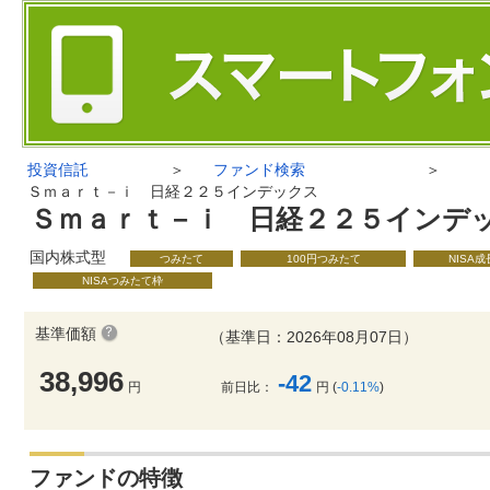
投資信託
＞
ファンド検索
＞
Ｓｍａｒｔ－ｉ 日経２２５インデックス
Ｓｍａｒｔ－ｉ 日経２２５インデ
国内株式型
つみたて
100円つみたて
NISA
NISAつみたて枠
基準価額
（基準日：2026年08月07日）
38,996
-42
円
前日比：
円 (
-0.11%
)
ファンドの特徴