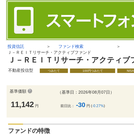
投資信託
＞
ファンド検索
＞
Ｊ－ＲＥＩＴリサーチ・アクティブファンド
Ｊ－ＲＥＩＴリサーチ・アクティブ
不動産投信型
つみたて
100円つみたて
NIS
基準価額
（基準日：2026年08月07日）
11,142
-30
円
前日比：
円 (
-0.27%
)
ファンドの特徴