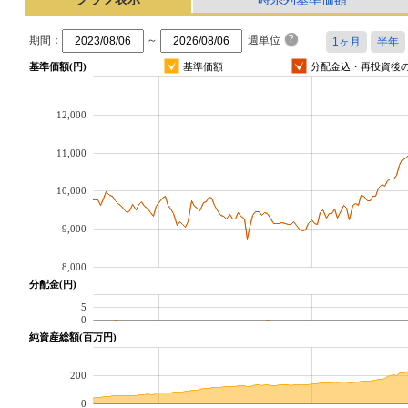
期間：
～
週単位
基準価額(円)
基準価額
分配金込・再投資後
12,000
11,000
10,000
9,000
8,000
分配金(円)
5
0
純資産総額(百万円)
200
0