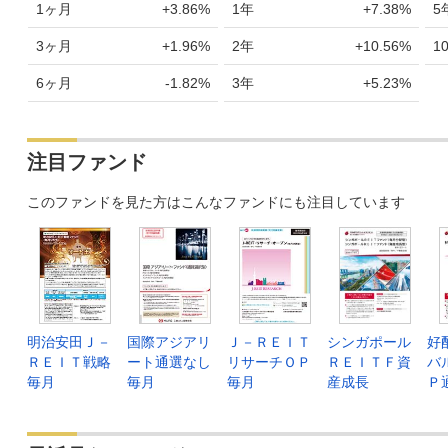
1ヶ月
+3.86%
1年
+7.38%
5
3ヶ月
+1.96%
2年
+10.56%
1
6ヶ月
-1.82%
3年
+5.23%
注目ファンド
このファンドを見た方はこんなファンドにも注目しています
明治安田Ｊ－
国際アジアリ
Ｊ－ＲＥＩＴ
シンガポール
好
ＲＥＩＴ戦略
ート通選なし
リサーチＯＰ
ＲＥＩＴＦ資
バ
毎月
毎月
毎月
産成長
Ｐ