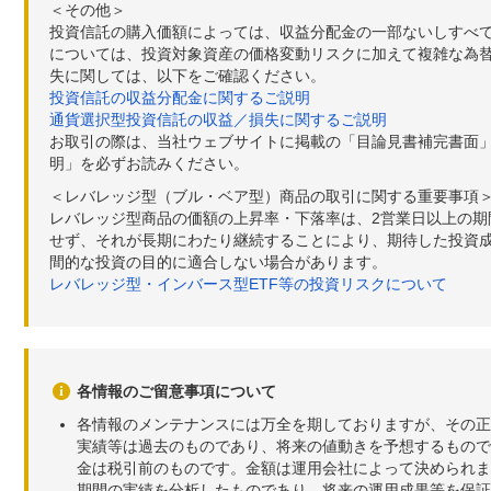
＜その他＞
投資信託の購入価額によっては、収益分配金の一部ないしすべ
については、投資対象資産の価格変動リスクに加えて複雑な為
失に関しては、以下をご確認ください。
投資信託の収益分配金に関するご説明
通貨選択型投資信託の収益／損失に関するご説明
お取引の際は、当社ウェブサイトに掲載の「目論見書補完書面
明」を必ずお読みください。
＜レバレッジ型（ブル・ベア型）商品の取引に関する重要事項
レバレッジ型商品の価額の上昇率・下落率は、2営業日以上の
せず、それが長期にわたり継続することにより、期待した投資成
間的な投資の目的に適合しない場合があります。
レバレッジ型・インバース型ETF等の投資リスクについて
各情報のご留意事項について
各情報のメンテナンスには万全を期しておりますが、その正
実績等は過去のものであり、将来の値動きを予想するもので
金は税引前のものです。金額は運用会社によって決められま
期間の実績を分析したものであり、将来の運用成果等を保証