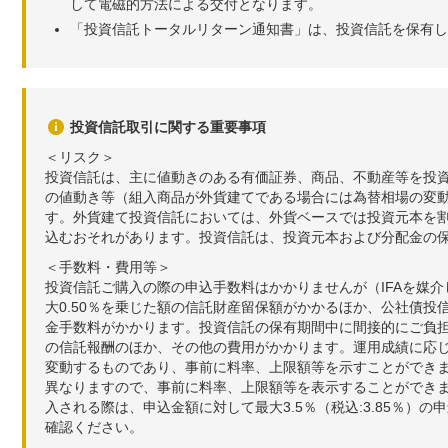
して電磁的方法による交付となります。
「投資信託トータルリターン通知書」は、投資信託を保有し
投資信託取引に関する重要事項
＜リスク＞
投資信託は、主に値動きのある有価証券、商品、不動産等を投
の値動き等（組入商品が外貨建てである場合には為替相場の変
す。外貨建て投資信託においては、外貨ベースでは投資元本を
込むおそれがあります。投資信託は、投資元本および分配金の
＜手数料・費用等＞
投資信託ご購入の際の申込手数料はかかりませんが（IFAを媒
大0.50％を乗じた額の信託財産留保額がかかるほか、公社債投
金手数料がかかります。投資信託の保有期間中に間接的にご負担い
の信託報酬のほか、その他の費用がかかります。運用成績に応
変動するものであり、事前に料率、上限額等を示すことができ
異なりますので、事前に料率、上限額等を表示することができませ
入される際は、申込金額に対して最大3.5％（税込:3.85％
確認ください。