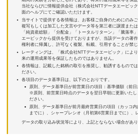
当社ならびに情報提供会社（株式会社NTTデータエービッ
面のヘルプにてご確認いただけます。
当サイトで提供する各情報は、お客様ご自身のためにのみご
複写もしくは加工した文言やデータ等を第三者に譲渡または
「純資産総額」「分配金」「トータルリターン」「騰落率」
エービックから提供を受けておりますが、当該データの著作
権利者に帰属し、許可なく複製、転載、引用することが禁じ
レーティングは、「株式会社NTTデータエービック」によ
来の運用成果等を保証したものではありません。
各情報は、記載した銘柄の取引を推奨し、勧誘するものでは
ださい。
各項目のデータ基準日は、以下のとおりです。
原則、データ基準日が前営業日の項目：基準価額（前日
※原則、前営業日時点のデータを翌日早朝に更新いたし
ださい。
原則、データ基準日が前月最終営業日の項目（カッコ内
までに）、シャープレシオ（月初第6営業日までに）、レ
データの取り込み状況等により、上記とならない場合があり