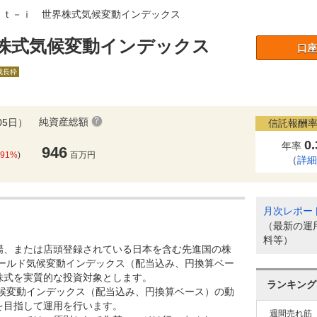
ｒｔ－ｉ 世界株式気候変動インデックス
株式気候変動インデックス
口座
A成長枠
純資産総額
05日）
信託報酬率
0
年率
946
.91%
)
百万円
（
詳
月次レポー
（最新の運
料等）
場、または店頭登録されている日本を含む先進国の株
ワールド気候変動インデックス（配当込み、円換算ベー
株式を実質的な投資対象とします。
ランキング
気候変動インデックス（配当込み、円換算ベース）の動
を目指して運用を行います。
週間売れ筋