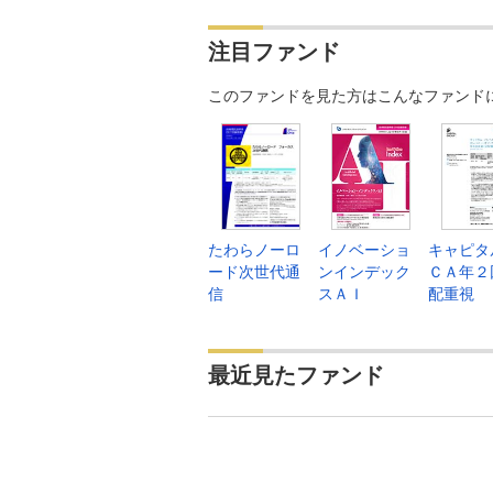
注目ファンド
このファンドを見た方はこんなファンド
たわらノーロ
イノベーショ
キャピタ
ード次世代通
ンインデック
ＣＡ年２
信
スＡＩ
配重視
最近見たファンド