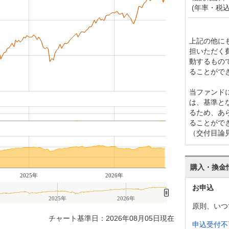
(年率・税込
上記の他に
担いただく
動するもの
ることがで
当ファンド
は、基準と
るため、あ
ることがで
（交付目論
購入・換金
2025年
2026年
お申込
2025年
2026年
原則、いつ
チャート基準日：2026年08月05日現在
申込受付不