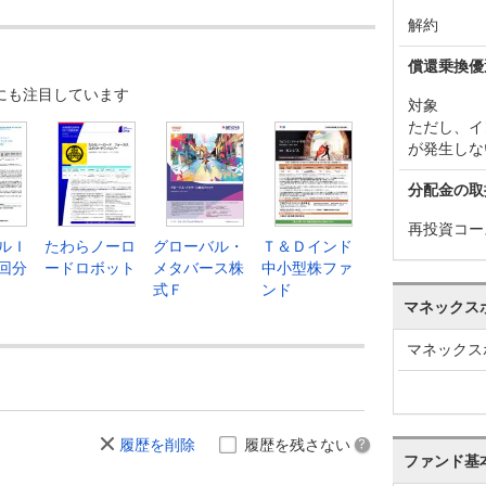
解約
償還乗換優
にも注目しています
対象
ただし、イ
が発生しな
分配金の取
再投資コー
ルＩ
たわらノーロ
グローバル・
Ｔ＆Ｄインド
回分
ードロボット
メタバース株
中小型株ファ
式Ｆ
ンド
マネックス
マネックス
履歴を削除
履歴を残さない
ファンド基