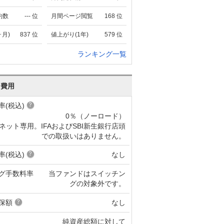
約数
---
位
月間ページ閲覧
168
位
ヶ月)
837
位
値上がり(1年)
579
位
ランキング一覧
･費用
率(税込)
0％（ノーロード）
ネット専用。IFAおよびSBI新生銀行店頭
での取扱いはありません。
率(税込)
なし
グ手数料率
当ファンドはスイッチン
グの対象外です。
保額
なし
純資産総額に対して