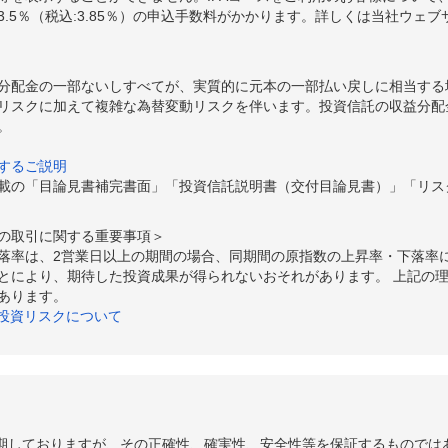
.5％（税込:3.85％）の申込手数料がかかります。詳しくは当社ウェ
分配金の一部ないしすべてが、実質的に元本の一部払い戻しに相当する
リスクに加えて複雑な為替変動リスクを伴います。投資信託の収益分配
。
するご説明
載の「目論見書補完書面」「投資信託説明書（交付目論見書）」「リス
の取引に関する重要事項＞
落率は、2営業日以上の期間の場合、同期間の原指数の上昇率・下落率
とにより、期待した投資成果が得られないおそれがあります。 上記の
あります。
の投資リスクについて
期しておりますが、その正確性、確実性、安全性等を保証するものでは