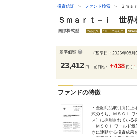
投資信託
＞
ファンド検索
＞
Ｓｍａ
Ｓｍａｒｔ－ｉ 世界
国際株式型
つみたて
100円つみたて
NIS
基準価額
（基準日：2026年08月
23,412
+438
円
前日比：
円 (
+1
ファンドの特徴
・金融商品取引所に上
式のうち、ＭＳＣＩ 
ス）に採用されている
・ＭＳＣＩ ワールド
きに連動する投資成果