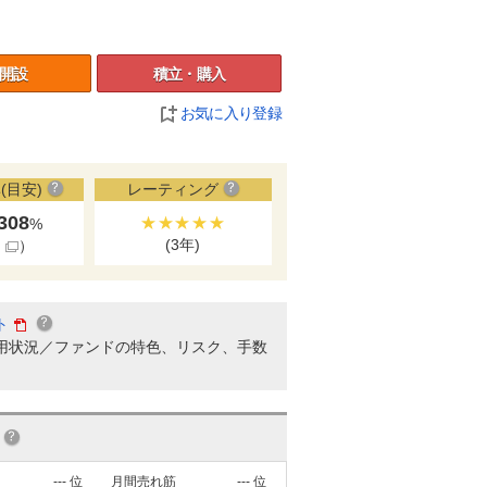
開設
積立・購入
お気に入り登録
(目安)
レーティング
.308
★★★★★
%
(3年)
細
）
ト
用状況／ファンドの特色、リスク、手数
---
位
月間売れ筋
---
位