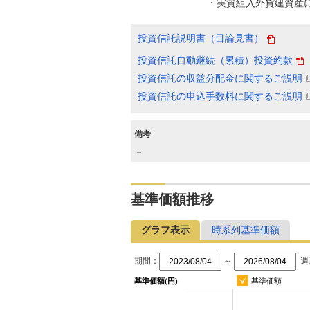
・実質組入外貨建資産
投資信託説明書（目論見書）
投資信託自動継続（累積）投資約款
投資信託の収益分配金に関するご説明
投資信託の申込手数料に関するご説明
備考
－
基準価額推移
グラフ表示
時系列基準価額
期間：
～
週
基準価額(円)
基準価額