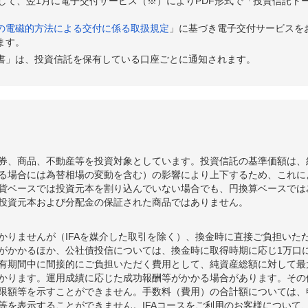
として、翌1月に電子交付サービス（※）によりPDF形式で「投資信託ト
の電磁的方法による交付に係る取扱規定
」に基づき電子交付サービスを
ます。
書」は、投資信託を保有している口座ごとに通知されます。
券、商品、不動産等を投資対象としています。投資信託の基準価額は、
る場合には為替相場の変動を含む）の影響により上下するため、これに
貨ベースでは投資元本を割り込んでいない場合でも、円換算ベースでは
投資元本および分配金の保証された商品ではありません。
かりませんが（IFAを媒介した取引を除く）、換金時に直接ご負担いた
額がかかるほか、公社債投信については、換金時に取得時期に応じ1万口に
期間中に間接的にご負担いただく費用として、純資産総額に対して最大年率
かります。運用成績に応じた成功報酬等がかかる場合があります。その
限額等を示すことができません。手数料（費用）の合計額については、
等を表示することができません。IFAコースをご利用のお客様について、