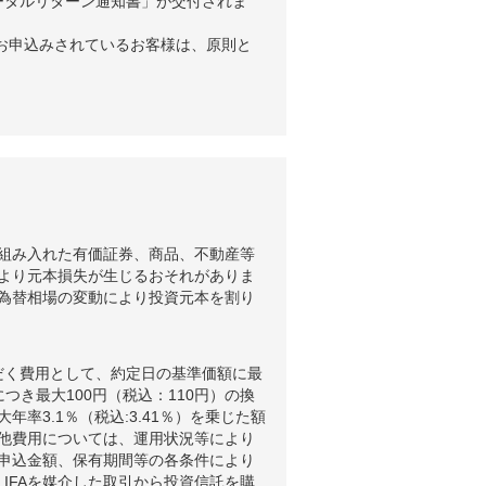
ータルリターン通知書」が交付されま
お申込みされているお客様は、原則と
組み入れた有価証券、商品、不動産等
より元本損失が生じるおそれがありま
為替相場の変動により投資元本を割り
だく費用として、約定日の基準価額に最
つき最大100円（税込：110円）の換
3.1％（税込:3.41％）を乗じた額
他費用については、運用状況等により
申込金額、保有期間等の各条件により
IFAを媒介した取引から投資信託を購