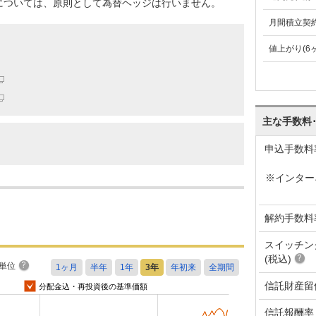
については、原則として為替ヘッジは行いません。
月間積立契
値上がり(6
主な手数料
申込手数料
※インター
解約手数料
スイッチン
(税込)
単位
信託財産留
分配金込・再投資後の基準価額
信託報酬率