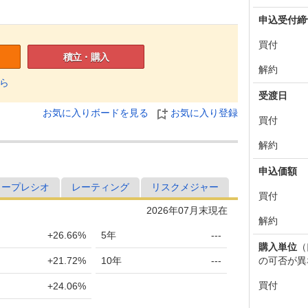
申込受付締
買付
積立・購入
解約
ら
受渡日
お気に入りボードを見る
お気に入り登録
買付
解約
申込価額
ャープレシオ
レーティング
リスクメジャー
買付
2026年07月末現在
解約
+26.66%
5年
---
購入単位
（
の可否が異
+21.72%
10年
---
買付
+24.06%