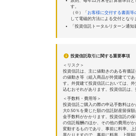
原則、毎年12月末を計算基準日
す。
（※）「
お客様に交付する書面等
して電磁的方法による交付となり
「投資信託トータルリターン通知
投資信託取引に関する重要事項
＜リスク＞
投資信託は、主に値動きのある有価証
の値動き等（組入商品が外貨建てであ
す。外貨建て投資信託においては、外
込むおそれがあります。投資信託は、
＜手数料・費用等＞
投資信託ご購入の際の申込手数料はか
大0.50％を乗じた額の信託財産留保
金手数料がかかります。投資信託の保有
の信託報酬のほか、その他の費用がか
変動するものであり、事前に料率、上
異なりますので、事前に料率、上限額