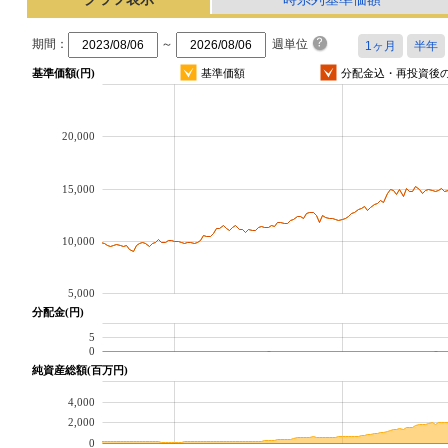
期間：
～
週単位
基準価額(円)
基準価額
分配金込・再投資後
20,000
15,000
10,000
5,000
分配金(円)
5
0
純資産総額(百万円)
4,000
2,000
0