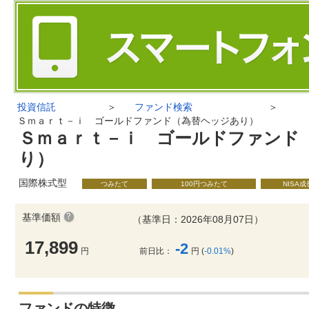
投資信託
＞
ファンド検索
＞
Ｓｍａｒｔ－ｉ ゴールドファンド（為替ヘッジあり）
Ｓｍａｒｔ－ｉ ゴールドファンド
り）
国際株式型
つみたて
100円つみたて
NISA
基準価額
（基準日：2026年08月07日）
17,899
-2
円
前日比：
円 (
-0.01%
)
ファンドの特徴