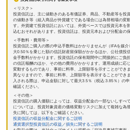
＜リスク＞
投資信託は、主に値動きのある有価証券、商品、不動産等を投
の値動き等（組入商品が外貨建てである場合には為替相場の変
す。外貨建て投資信託においては、外貨ベースでは投資元本を
込むおそれがあります。投資信託は、投資元本および分配金の
＜手数料・費用等＞
投資信託ご購入の際の申込手数料はかかりませんが（IFAを媒
大0.50％を乗じた額の信託財産留保額がかかるほか、公社債投
金手数料がかかります。投資信託の保有期間中に間接的にご負担い
の信託報酬のほか、その他の費用がかかります。運用成績に応
変動するものであり、事前に料率、上限額等を示すことができ
異なりますので、事前に料率、上限額等を表示することができませ
入される際は、申込金額に対して最大3.5％（税込:3.85％
確認ください。
＜その他＞
投資信託の購入価額によっては、収益分配金の一部ないしすべ
については、投資対象資産の価格変動リスクに加えて複雑な為
失に関しては、以下をご確認ください。
投資信託の収益分配金に関するご説明
通貨選択型投資信託の収益／損失に関するご説明
お取引の際は、当社ウェブサイトに掲載の「目論見書補完書面