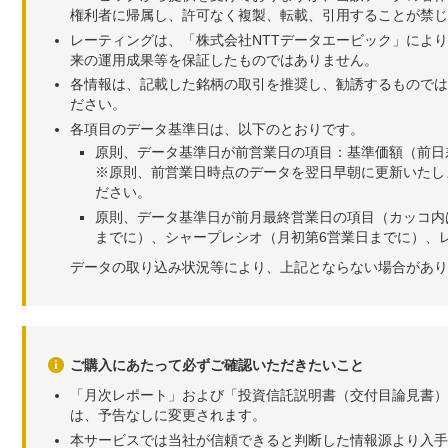
権利者に帰属し、許可なく複製、転載、引用することが禁じ
レーティングは、「株式会社NTTデータエービック」によ
来の運用成果等を保証したものではありません。
各情報は、記載した銘柄の取引を推奨し、勧誘するものでは
ださい。
各項目のデータ基準日は、以下のとおりです。
原則、データ基準日が前営業日の項目：基準価額（前日
※原則、前営業日時点のデータを翌日早朝に更新いたし
ださい。
原則、データ基準日が前月最終営業日の項目（カッコ内
までに）、シャープレシオ（月初第6営業日までに）、レ
データの取り込み状況等により、上記とならない場合があり
ご購入にあたって必ずご確認いただきたいこと
「月次レポート」および「投資信託説明書（交付目論見書）
は、予告なしに変更されます。
本サービスでは当社が信頼できると判断した情報源より入手