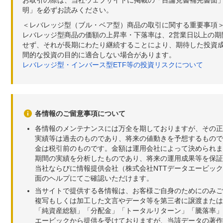
明」を必ずお読みください。
＜レバレッジ型（ブル・ベア型）商品の取引に関する重要事項
レバレッジ型商品の価額の上昇率・下落率は、2営業日以上の
せず、それが長期にわたり継続することにより、期待した投資成
間的な投資の目的に適合しない場合があります。
レバレッジ型・インバース型ETF等の投資リスクについて
各情報のご留意事項について
各情報のメンテナンスには万全を期しておりますが、その正
実績等は過去のものであり、将来の値動きを予想するもので
金は税引前のものです。金額は運用会社によって決められま
期間の実績を分析したものであり、将来の運用成果等を保証
当社ならびに情報提供会社（株式会社NTTデータエービッ
面のヘルプにてご確認いただけます。
当サイトで提供する各情報は、お客様ご自身のためにのみご
複写もしくは加工した文言やデータ等を第三者に譲渡または
「純資産総額」「分配金」「トータルリターン」「騰落率」
エービックから提供を受けておりますが、当該データの著作