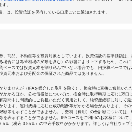
ます。
書」は、投資信託を保有している口座ごとに通知されます。
券、商品、不動産等を投資対象としています。投資信託の基準価額は、
る場合には為替相場の変動を含む）の影響により上下するため、これに
貨ベースでは投資元本を割り込んでいない場合でも、円換算ベースでは
投資元本および分配金の保証された商品ではありません。
かりませんが（IFAを媒介した取引を除く）、換金時に直接ご負担いた
額がかかるほか、公社債投信については、換金時に取得時期に応じ1万口に
期間中に間接的にご負担いただく費用として、純資産総額に対して最大年率
かります。運用成績に応じた成功報酬等がかかる場合があります。その
限額等を示すことができません。手数料（費用）の合計額については、
等を表示することができません。IFAコースをご利用のお客様について、
.5％（税込:3.85％）の申込手数料がかかります。詳しくは当社ウェ