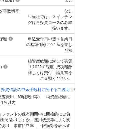
グ手数料率
なし
※当社では、スイッチン
グは再投資コースのみ取
扱います。
保額
申込受付日の翌々営業日
の基準価額に0.1％を乗じ
た額
純資産総額に対して実質
)
1.1622％程度+成功報酬
詳しくは交付目論見書を
ご参照ください。
投資信託の申込手数料に関するご説明
監査費用、印刷費用等）：純資産総額に
.1％以内
もファンドの保有期間中に間接的にご負
費用がありますが、運用状況等により変
であり、事前に料率、上限額等を表示す