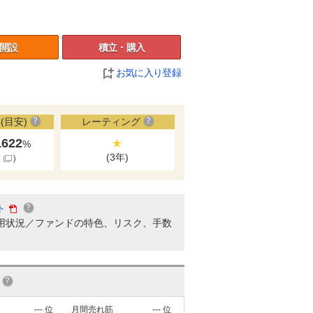
開設
積立・購入
お気に入り登録
(目安)
レーティング
1622
★
%
(3年)
細
）
ト
用状況／ファンドの特色、リスク、手数
---
位
月間売れ筋
---
位