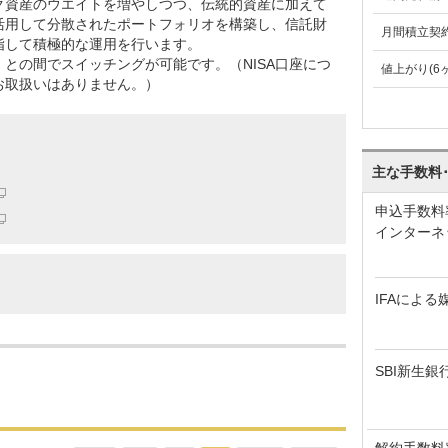
ク資産のウエイトを増やしつつ、伝統的資産に加えて
活用して分散されたポートフォリオを構築し、信託財
月間積立契
指して積極的な運用を行います。
との間でスイッチングが可能です。（NISA口座につ
値上がり(6
お取扱いはありません。）
主な手数料
申込手数料
インターネ
IFAによる
SBI新生銀
解約手数料