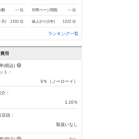
約数
---
位
月間ページ閲覧
---
位
ヶ月)
1332
位
値上がり(1年)
1222
位
ランキング一覧
･費用
率(税込)
ット：
0％（ノーロード）
媒介：
1.10％
行店頭：
取扱いなし
率(税込)
なし