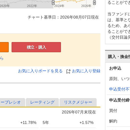
ることがで
2020年
2022年
2024年
2026年
当ファンド
チャート基準日：2026年08月07日現在
は、基準と
るため、あ
ることがで
（交付目論
積立・購入
購入・換金
ら
お申込
お気に入りボードを見る
お気に入り登録
原則、いつ
申込受付不
申込受付締
ャープレシオ
レーティング
リスクメジャー
買付
2026年07月末現在
解約
+11.78%
5年
+1.57%