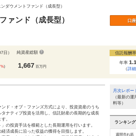
エンダウメントファンド（成長型）
ファンド（成長型）
口座
純資産総額
07日）
信託報酬率
1.
年率
1,667
7%
)
百万円
（
詳
月次レポー
（最新の運
料等）
ァンド・オブ・ファンズ方式により、投資資産のうち
ルタナティブ投資を活用し、信託財産の長期的な成長
ます。
ランキング
ト」の投資手法を模範とした長期運用を行います。
の経済成長に沿った収益の獲得を目指します。
週間売れ筋