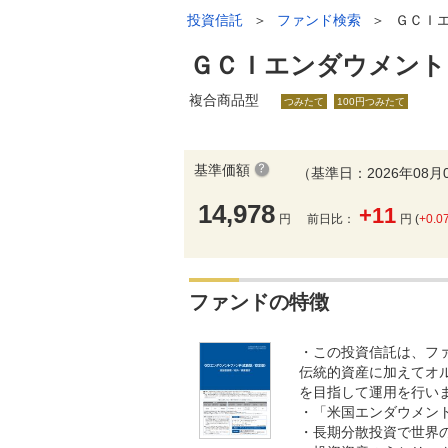
投資信託
＞
ファンド検索
＞
ＧＣＩ
ＧＣＩエンダウメント
複合商品型
つみたて
100円つみたて
基準価額
（基準日：2026年08月
14,978
+11
円
前日比：
円 (
+0.0
ファンドの特徴
・この投資信託は、フ
伝統的資産に加えてオ
を目指して運用を行い
・「米国エンダウメン
・長期分散投資で世界