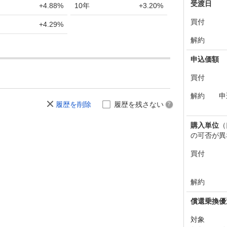
受渡日
+4.88%
10年
+3.20%
買付
+4.29%
解約
申込価額
買付
解約
申
履歴を削除
履歴を残さない
購入単位
（
の可否が異
買付
解約
償還乗換優
対象