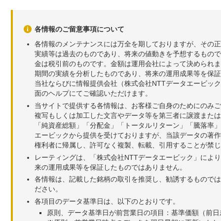
各情報のご留意事項について
各情報のメンテナンスには万全を期しておりますが、その正
実績等は過去のものであり、将来の値動きを予想するもので
金は税引前のものです。金額は運用会社によって決められま
期間の実績を分析したものであり、将来の運用成果等を保証
当社ならびに情報提供会社（株式会社NTTデータエービッ
面のヘルプにてご確認いただけます。
当サイトで提供する各情報は、お客様ご自身のためにのみご
複写もしくは加工した文言やデータ等を第三者に譲渡または
「純資産総額」「分配金」「トータルリターン」「騰落率」
エービックから提供を受けておりますが、当該データの著作
権利者に帰属し、許可なく複製、転載、引用することが禁じ
レーティングは、「株式会社NTTデータエービック」によ
来の運用成果等を保証したものではありません。
各情報は、記載した銘柄の取引を推奨し、勧誘するものでは
ださい。
各項目のデータ基準日は、以下のとおりです。
原則、データ基準日が前営業日の項目：基準価額（前日