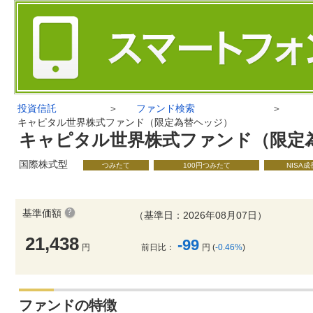
投資信託
＞
ファンド検索
＞
キャピタル世界株式ファンド（限定為替ヘッジ）
キャピタル世界株式ファンド（限定
国際株式型
つみたて
100円つみたて
NISA
基準価額
（基準日：2026年08月07日）
21,438
-99
円
前日比：
円 (
-0.46%
)
ファンドの特徴