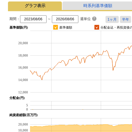
グラフ表示
時系列基準価額
期間：
～
週単位
基準価額(円)
基準価額
分配金込・再投資後
20,000
18,000
16,000
14,000
12,000
分配金(円)
5
0
純資産総額(百万円)
20,000
10,000