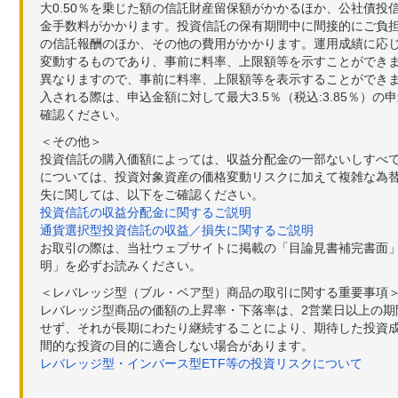
大0.50％を乗じた額の信託財産留保額がかかるほか、公社債投
金手数料がかかります。投資信託の保有期間中に間接的にご負担い
の信託報酬のほか、その他の費用がかかります。運用成績に応
変動するものであり、事前に料率、上限額等を示すことができ
異なりますので、事前に料率、上限額等を表示することができませ
入される際は、申込金額に対して最大3.5％（税込:3.85％
確認ください。
＜その他＞
投資信託の購入価額によっては、収益分配金の一部ないしすべ
については、投資対象資産の価格変動リスクに加えて複雑な為
失に関しては、以下をご確認ください。
投資信託の収益分配金に関するご説明
通貨選択型投資信託の収益／損失に関するご説明
お取引の際は、当社ウェブサイトに掲載の「目論見書補完書面
明」を必ずお読みください。
＜レバレッジ型（ブル・ベア型）商品の取引に関する重要事項
レバレッジ型商品の価額の上昇率・下落率は、2営業日以上の
せず、それが長期にわたり継続することにより、期待した投資成
間的な投資の目的に適合しない場合があります。
レバレッジ型・インバース型ETF等の投資リスクについて