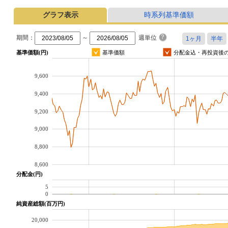
グラフ表示
時系列基準価額
期間：
～
週単位
基準価額(円)
基準価額
分配金込・再投資後
9,600
9,400
9,200
9,000
8,800
8,600
分配金(円)
5
0
純資産総額(百万円)
20,000