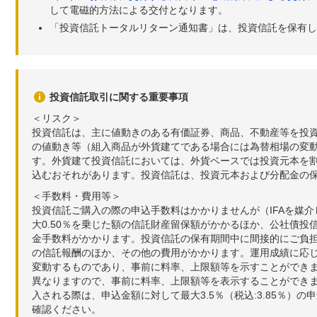
して電磁的方法による交付となります。
「投資信託トータルリターン通知書」は、投資信託を保有し
投資信託取引に関する重要事項
＜リスク＞
投資信託は、主に値動きのある有価証券、商品、不動産等を投
の値動き等（組入商品が外貨建てである場合には為替相場の変
す。外貨建て投資信託においては、外貨ベースでは投資元本を
込むおそれがあります。投資信託は、投資元本および分配金の
＜手数料・費用等＞
投資信託ご購入の際の申込手数料はかかりませんが（IFAを媒
大0.50％を乗じた額の信託財産留保額がかかるほか、公社債投
金手数料がかかります。投資信託の保有期間中に間接的にご負担い
の信託報酬のほか、その他の費用がかかります。運用成績に応
変動するものであり、事前に料率、上限額等を示すことができ
異なりますので、事前に料率、上限額等を表示することができませ
入される際は、申込金額に対して最大3.5％（税込:3.85％
確認ください。