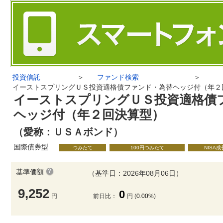
投資信託
＞
ファンド検索
＞
イーストスプリングＵＳ投資適格債ファンド・為替ヘッジ付（年２
イーストスプリングＵＳ投資適格債
ヘッジ付（年２回決算型）
（愛称：ＵＳＡボンド）
国際債券型
つみたて
100円つみたて
NISA
基準価額
（基準日：2026年08月06日）
9,252
0
円
前日比：
円 (
0.00%
)