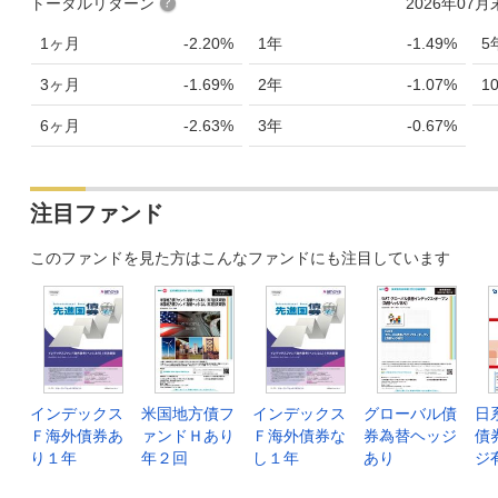
トータルリターン
2026年07
1ヶ月
-2.20%
1年
-1.49%
5
3ヶ月
-1.69%
2年
-1.07%
1
6ヶ月
-2.63%
3年
-0.67%
注目ファンド
このファンドを見た方はこんなファンドにも注目しています
インデックス
米国地方債フ
インデックス
グローバル債
日
Ｆ海外債券あ
ァンドＨあり
Ｆ海外債券な
券為替ヘッジ
債
り１年
年２回
し１年
あり
ジ