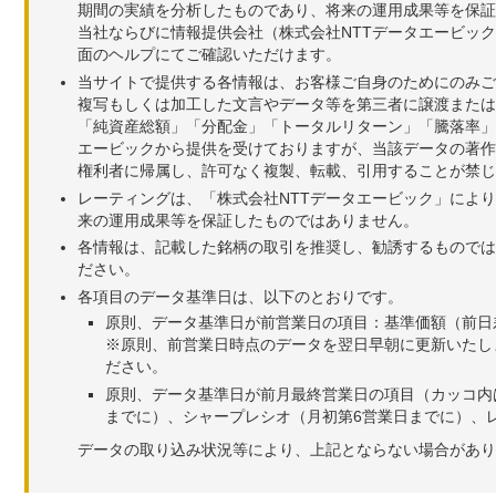
期間の実績を分析したものであり、将来の運用成果等を保証
当社ならびに情報提供会社（株式会社NTTデータエービッ
面のヘルプにてご確認いただけます。
当サイトで提供する各情報は、お客様ご自身のためにのみご
複写もしくは加工した文言やデータ等を第三者に譲渡または
「純資産総額」「分配金」「トータルリターン」「騰落率」
エービックから提供を受けておりますが、当該データの著作
権利者に帰属し、許可なく複製、転載、引用することが禁じ
レーティングは、「株式会社NTTデータエービック」によ
来の運用成果等を保証したものではありません。
各情報は、記載した銘柄の取引を推奨し、勧誘するものでは
ださい。
各項目のデータ基準日は、以下のとおりです。
原則、データ基準日が前営業日の項目：基準価額（前日
※原則、前営業日時点のデータを翌日早朝に更新いたし
ださい。
原則、データ基準日が前月最終営業日の項目（カッコ内
までに）、シャープレシオ（月初第6営業日までに）、レ
データの取り込み状況等により、上記とならない場合があり