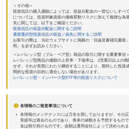
＜その他＞
投資信託の購入価額によっては、収益分配金の一部ないしすべ
については、投資対象資産の価格変動リスクに加えて複雑な為
失に関しては、以下をご確認ください。
投資信託の収益分配金に関するご説明
通貨選択型投資信託の収益／損失に関するご説明
お取引の際は、当社ウェブサイトに掲載の「目論見書補完書面
明」を必ずお読みください。
＜レバレッジ型（ブル・ベア型）商品の取引に関する重要事項
レバレッジ型商品の価額の上昇率・下落率は、2営業日以上の
せず、それが長期にわたり継続することにより、期待した投資成
間的な投資の目的に適合しない場合があります。
レバレッジ型・インバース型ETF等の投資リスクについて
各情報のご留意事項について
各情報のメンテナンスには万全を期しておりますが、その正
実績等は過去のものであり、将来の値動きを予想するもので
金は税引前のものです。金額は運用会社によって決められま