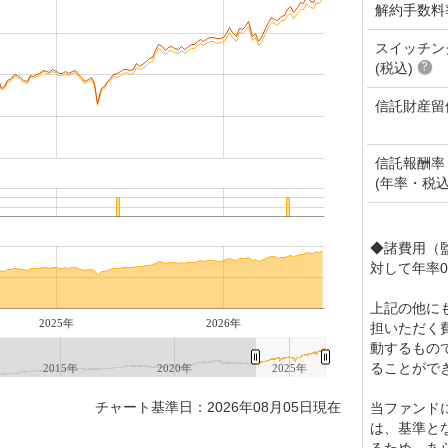
解約手数料
スイッチン
(税込)
信託財産留
信託報酬率
(年率・税込
◆諸費用（
対して年率0
上記の他に
2025年
2026年
担いただく
動するもの
ることがで
2015年
2020年
2025年
チャート基準日：2026年08月05日現在
当ファンド
は、基準と
るため、あ