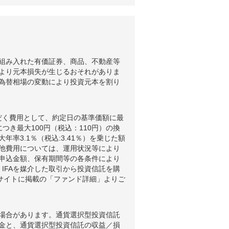
組み入れた有価証券、商品、不動産等
より元本損失が生じるおそれがありま
為替相場の変動により投資元本を割り
だく費用として、約定日の基準価額に最
つき最大100円（税込：110円）の換
3.1％（税込:3.41％）を乗じた額
他費用については、運用状況等により
申込金額、保有期間等の各条件により
IFAを媒介した取引から投資信託を購
ブサイトに掲載の「ファンド詳細」よりご
場合があります。通貨選択型投資信託
金と、通貨選択型投資信託の収益／損