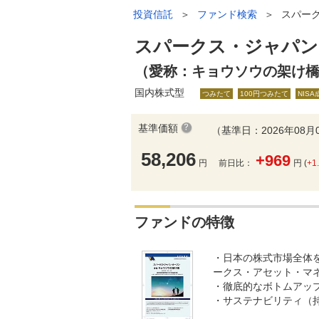
投資信託
＞
ファンド検索
＞
スパー
スパークス・ジャパン
（愛称：キョウソウの架け
国内株式型
つみたて
100円つみたて
NIS
基準価額
（基準日：2026年08月
58,206
+969
円
前日比：
円 (
+1
ファンドの特徴
・日本の株式市場全体
ークス・アセット・マ
・徹底的なボトムアッ
・サステナビリティ（