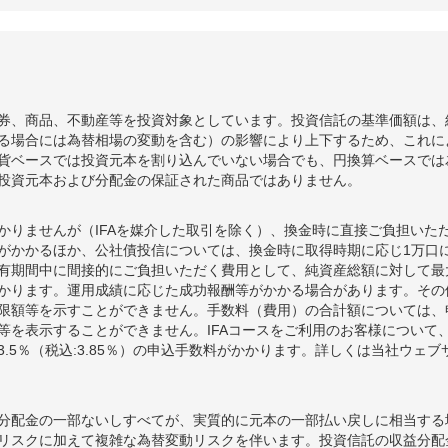
券、商品、不動産等を投資対象としています。投資信託の基準価額は、
る場合には為替相場の変動を含む）の影響により上下するため、これに
貨ベースでは投資元本を割り込んでいない場合でも、円換算ベースでは
投資元本および分配金の保証された商品ではありません。
かりませんが（IFAを媒介した取引を除く）、換金時に直接ご負担いた
額がかかるほか、公社債投信については、換金時に取得時期に応じ1万口に
期間中に間接的にご負担いただく費用として、純資産総額に対して最大年率
かります。運用成績に応じた成功報酬等がかかる場合があります。その
限額等を示すことができません。手数料（費用）の合計額については、
等を表示することができません。IFAコースをご利用のお客様について、
.5％（税込:3.85％）の申込手数料がかかります。詳しくは当社ウェ
分配金の一部ないしすべてが、実質的に元本の一部払い戻しに相当する
リスクに加えて複雑な為替変動リスクを伴います。投資信託の収益分配