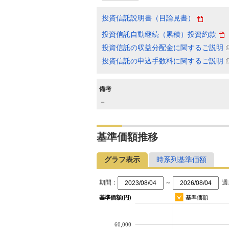
投資信託説明書（目論見書）
投資信託自動継続（累積）投資約款
投資信託の収益分配金に関するご説明
投資信託の申込手数料に関するご説明
備考
－
基準価額推移
グラフ表示
時系列基準価額
期間：
～
週
基準価額(円)
基準価額
60,000