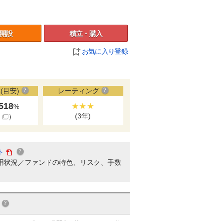
開設
積立・購入
お気に入り登録
(目安)
レーティング
.518
★★★
%
(3年)
細
）
ト
用状況／ファンドの特色、リスク、手数