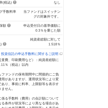
率(税込)
なし
グ手数料率
当ファンドはスイッチン
グの対象外です。
保額
申込受付日の基準価額に
0.3％を乗じた額
純資産総額に対して
)
1.518％
投資信託の申込手数料に関するご説明
監査費、印刷費用など）：純資産総額に
.11％（税込）以内
もファンドの保有期間中に間接的にご負
費用がありますが、運用状況等により変
であり、事前に料率、上限額等を表示す
きません。
に係る手数料（費用）の合計額について
なる条件が状況等により異なる場合があ
らかじめ当該費用（上限額等）を表示す