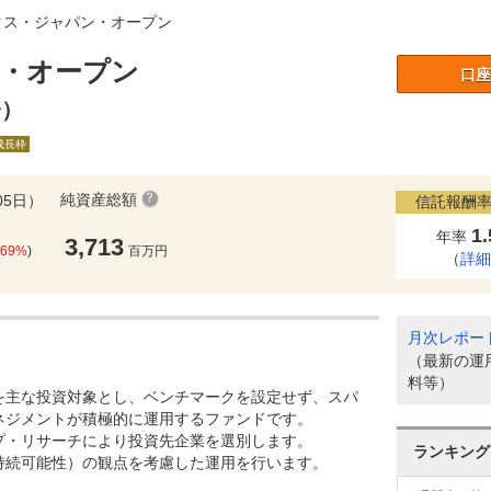
クス・ジャパン・オープン
・オープン
口座
橋）
A成長枠
純資産総額
05日）
信託報酬率
1
年率
3,713
.69%
)
百万円
（
詳
月次レポー
（最新の運
料等）
を主な投資対象とし、ベンチマークを設定せず、スパ
ネジメントが積極的に運用するファンドです。
プ・リサーチにより投資先企業を選別します。
ランキング
持続可能性）の観点を考慮した運用を行います。