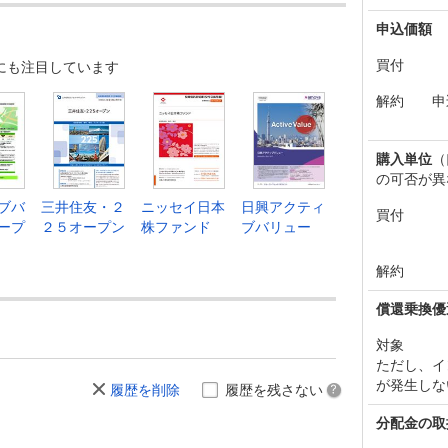
申込価額
買付
にも注目しています
解約
申
購入単位
（
の可否が異
ブバ
三井住友・２
ニッセイ日本
日興アクティ
買付
ープ
２５オープン
株ファンド
ブバリュー
解約
償還乗換優
対象
ただし、イ
が発生しな
履歴を削除
履歴を残さない
分配金の取