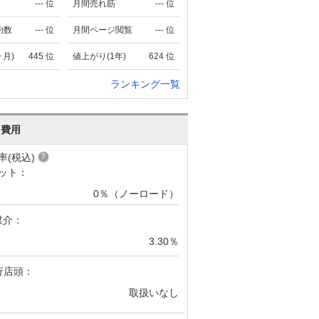
---
位
月間売れ筋
---
位
約数
---
位
月間ページ閲覧
---
位
ヶ月)
445
位
値上がり(1年)
624
位
ランキング一覧
･費用
率(税込)
ット：
0％（ノーロード）
媒介：
3.30％
行店頭：
取扱いなし