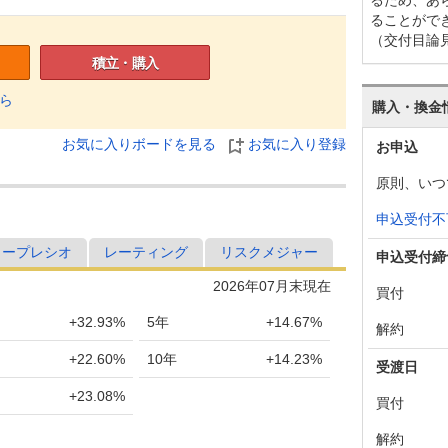
ることがで
（交付目論
積立・購入
ら
購入・換金
お気に入りボードを見る
お気に入り登録
お申込
原則、いつ
申込受付不
ャープレシオ
レーティング
リスクメジャー
申込受付締
2026年07月末現在
買付
+32.93%
5年
+14.67%
解約
+22.60%
10年
+14.23%
受渡日
+23.08%
買付
解約