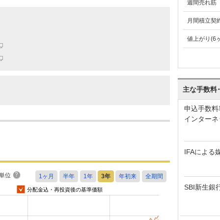
週間売れ筋
月間積立契
値上がり(6
主な手数料
申込手数料
インターネ
IFAによる
単位
SBI新生銀
分配金込・再投資後の基準価額