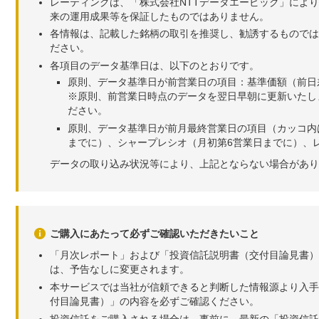
レーティングは、「株式会社NTTデータエービック」によ
来の運用成果等を保証したものではありません。
各情報は、記載した銘柄の取引を推奨し、勧誘するものでは
ださい。
各項目のデータ基準日は、以下のとおりです。
原則、データ基準日が前営業日の項目：基準価額（前日
※原則、前営業日時点のデータを翌日早朝に更新いたし
ださい。
原則、データ基準日が前月最終営業日の項目（カッコ内
までに）、シャープレシオ（月初第6営業日までに）、レ
データの取り込み状況等により、上記とならない場合があり
ご購入にあたって必ずご確認いただきたいこと
「月次レポート」および「投資信託説明書（交付目論見書）
は、予告なしに変更されます。
本サービスでは当社が信頼できると判断した情報源より入手
付目論見書）」の内容を必ずご確認ください。
投資信託をご購入される場合は、事前に、最新の「投資信託