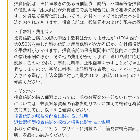
投資信託は、主に値動きのある有価証券、商品、不動産等を投
の値動き等（組入商品が外貨建てである場合には為替相場の変
す。外貨建て投資信託においては、外貨ベースでは投資元本を
込むおそれがあります。投資信託は、投資元本および分配金の
＜手数料・費用等＞
投資信託ご購入の際の申込手数料はかかりませんが（IFAを媒
大0.50％を乗じた額の信託財産留保額がかかるほか、公社債投
金手数料がかかります。投資信託の保有期間中に間接的にご負担い
の信託報酬のほか、その他の費用がかかります。運用成績に応
変動するものであり、事前に料率、上限額等を示すことができ
異なりますので、事前に料率、上限額等を表示することができませ
入される際は、申込金額に対して最大3.5％（税込:3.85％
確認ください。
＜その他＞
投資信託の購入価額によっては、収益分配金の一部ないしすべ
については、投資対象資産の価格変動リスクに加えて複雑な為
失に関しては、以下をご確認ください。
投資信託の収益分配金に関するご説明
通貨選択型投資信託の収益／損失に関するご説明
お取引の際は、当社ウェブサイトに掲載の「目論見書補完書面
明」を必ずお読みください。