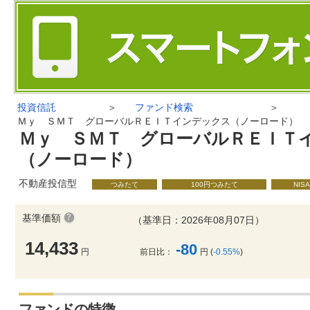
投資信託
＞
ファンド検索
＞
Ｍｙ ＳＭＴ グローバルＲＥＩＴインデックス（ノーロード）
Ｍｙ ＳＭＴ グローバルＲＥＩＴ
（ノーロード）
不動産投信型
つみたて
100円つみたて
NIS
基準価額
（基準日：2026年08月07日）
14,433
-80
円
前日比：
円 (
-0.55%
)
ファンドの特徴