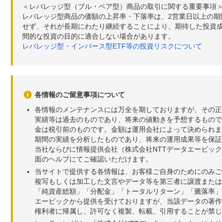
＜レバレッジ型（ブル・ベア型）商品の取引に関する重要事項
レバレッジ型商品の価額の上昇率・下落率は、2営業日以上の
せず、それが長期にわたり継続することにより、期待した投資成
間的な投資の目的に適合しない場合があります。
レバレッジ型・インバース型ETF等の投資リスクについて
各情報のご留意事項について
各情報のメンテナンスには万全を期しておりますが、その正
実績等は過去のものであり、将来の値動きを予想するもので
金は税引前のものです。金額は運用会社によって決められま
期間の実績を分析したものであり、将来の運用成果等を保証
当社ならびに情報提供会社（株式会社NTTデータエービッ
面のヘルプにてご確認いただけます。
当サイトで提供する各情報は、お客様ご自身のためにのみご
複写もしくは加工した文言やデータ等を第三者に譲渡または
「純資産総額」「分配金」「トータルリターン」「騰落率」
エービックから提供を受けておりますが、当該データの著作
権利者に帰属し、許可なく複製、転載、引用することが禁じ