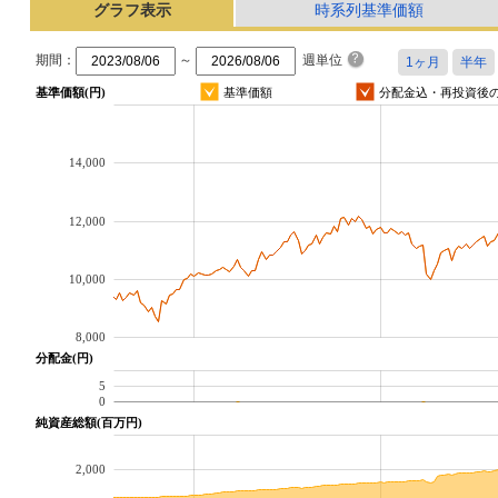
グラフ表示
時系列基準価額
期間：
～
週単位
基準価額(円)
基準価額
分配金込・再投資後
14,000
12,000
10,000
8,000
分配金(円)
5
0
純資産総額(百万円)
2,000