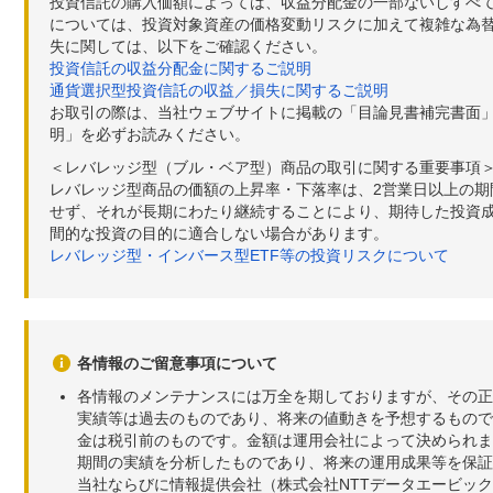
投資信託の購入価額によっては、収益分配金の一部ないしすべ
については、投資対象資産の価格変動リスクに加えて複雑な為
失に関しては、以下をご確認ください。
投資信託の収益分配金に関するご説明
通貨選択型投資信託の収益／損失に関するご説明
お取引の際は、当社ウェブサイトに掲載の「目論見書補完書面
明」を必ずお読みください。
＜レバレッジ型（ブル・ベア型）商品の取引に関する重要事項
レバレッジ型商品の価額の上昇率・下落率は、2営業日以上の
せず、それが長期にわたり継続することにより、期待した投資成
間的な投資の目的に適合しない場合があります。
レバレッジ型・インバース型ETF等の投資リスクについて
各情報のご留意事項について
各情報のメンテナンスには万全を期しておりますが、その正
実績等は過去のものであり、将来の値動きを予想するもので
金は税引前のものです。金額は運用会社によって決められま
期間の実績を分析したものであり、将来の運用成果等を保証
当社ならびに情報提供会社（株式会社NTTデータエービッ