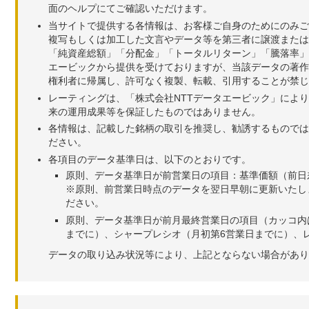
面のヘルプにてご確認いただけます。
当サイトで提供する各情報は、お客様ご自身のためにのみご
複写もしくは加工した文言やデータ等を第三者に譲渡または
「純資産総額」「分配金」「トータルリターン」「騰落率」
エービックから提供を受けておりますが、当該データの著作
権利者に帰属し、許可なく複製、転載、引用することが禁じ
レーティングは、「株式会社NTTデータエービック」によ
来の運用成果等を保証したものではありません。
各情報は、記載した銘柄の取引を推奨し、勧誘するものでは
ださい。
各項目のデータ基準日は、以下のとおりです。
原則、データ基準日が前営業日の項目：基準価額（前日
※原則、前営業日時点のデータを翌日早朝に更新いたし
ださい。
原則、データ基準日が前月最終営業日の項目（カッコ内
までに）、シャープレシオ（月初第6営業日までに）、レ
データの取り込み状況等により、上記とならない場合があり