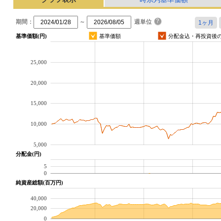
期間：
～
週単位
基準価額(円)
基準価額
分配金込・再投資後
25,000
20,000
15,000
10,000
5,000
分配金(円)
5
0
純資産総額(百万円)
40,000
20,000
0