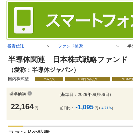
投資信託
＞
ファンド検索
＞
半
半導体関連 日本株式戦略ファンド
（愛称：半導体ジャパン）
国内株式型
つみたて
100円つみたて
NISA
基準価額
（基準日：2026年08月06日）
22,164
-1,095
円
前日比：
円 (
-4.71%
)
ファンドの特徴