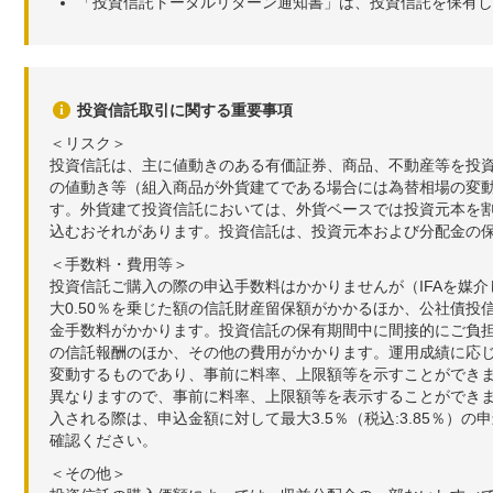
「投資信託トータルリターン通知書」は、投資信託を保有し
投資信託取引に関する重要事項
＜リスク＞
投資信託は、主に値動きのある有価証券、商品、不動産等を投
の値動き等（組入商品が外貨建てである場合には為替相場の変
す。外貨建て投資信託においては、外貨ベースでは投資元本を
込むおそれがあります。投資信託は、投資元本および分配金の
＜手数料・費用等＞
投資信託ご購入の際の申込手数料はかかりませんが（IFAを媒
大0.50％を乗じた額の信託財産留保額がかかるほか、公社債投
金手数料がかかります。投資信託の保有期間中に間接的にご負担い
の信託報酬のほか、その他の費用がかかります。運用成績に応
変動するものであり、事前に料率、上限額等を示すことができ
異なりますので、事前に料率、上限額等を表示することができませ
入される際は、申込金額に対して最大3.5％（税込:3.85％
確認ください。
＜その他＞