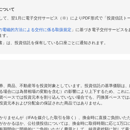
について
として、翌1月に電子交付サービス（※）によりPDF形式で「投資信託ト
の電磁的方法による交付に係る取扱規定
」に基づき電子交付サービスを
ます。
書」は、投資信託を保有している口座ごとに通知されます。
券、商品、不動産等を投資対象としています。投資信託の基準価額は、
る場合には為替相場の変動を含む）の影響により上下するため、これに
貨ベースでは投資元本を割り込んでいない場合でも、円換算ベースでは
投資元本および分配金の保証された商品ではありません。
かりませんが（IFAを媒介した取引を除く）、換金時に直接ご負担いた
額がかかるほか、公社債投信については、換金時に取得時期に応じ1万口に
期間中に間接的にご負担いただく費用として、純資産総額に対して最大年率