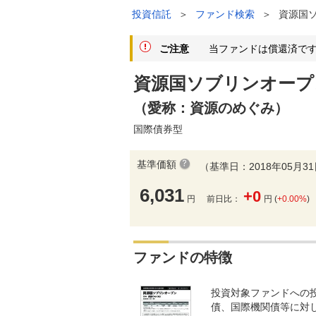
投資信託
＞
ファンド検索
＞
資源国
ご注意
当ファンドは償還済です
資源国ソブリンオープ
（愛称：資源のめぐみ）
国際債券型
基準価額
（基準日：2018年05月3
6,031
+0
円
前日比：
円 (
+0.00%
)
ファンドの特徴
投資対象ファンドへの
債、国際機関債等に対