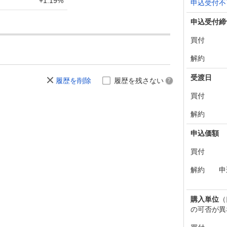
+1.19%
申込受付不
申込受付締
買付
解約
受渡日
履歴を削除
履歴を残さない
買付
解約
申込価額
買付
解約
申
購入単位
（
の可否が異