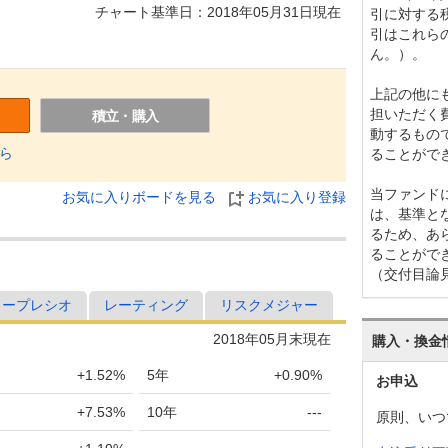
チャート基準日：2018年05月31日現在
引に対する
引はこれら
ん。）。
上記の他に
担いただく
積立・購入
動するもの
ら
ることがで
当ファンド
お気に入りボードを見る
お気に入り登録
は、基準と
るため、あ
ることがで
（交付目論
ャープレシオ
レーティング
リスクメジャー
2018年05月末現在
購入・換金
+1.52%
5年
+0.90%
お申込
+7.53%
10年
---
原則、いつ