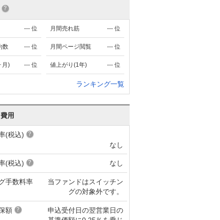
---
位
月間売れ筋
---
位
約数
---
位
月間ページ閲覧
---
位
ヶ月)
---
位
値上がり(1年)
---
位
ランキング一覧
･費用
率(税込)
なし
率(税込)
なし
グ手数料率
当ファンドはスイッチン
グの対象外です。
保額
申込受付日の翌営業日の
基準価額に0.25％を乗じ