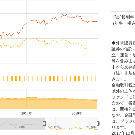
信託報酬率
(年率・税込
◆外貨建資
証券の信託
立・運営・
等を含みま
中から支弁
（注）非居
みます。
金融取引税
以外の主体
ファンドに
含めて、投
は、間接的
2017年
2018年
なお、金融
は、ブラジ
ります。
2014年
2016年
2018年
2017年1