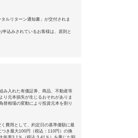
ータルリターン通知書」が交付されま
お申込みされているお客様は、原則と
組み入れた有価証券、商品、不動産等
より元本損失が生じるおそれがありま
為替相場の変動により投資元本を割り
だく費用として、約定日の基準価額に最
つき最大100円（税込：110円）の換
3.1％（税込:3.41％）を乗じた額