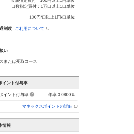
金額指定買付：100円以上1円単位
口数指定買付：1万口以上1口単位
100円/口以上1円/口単位
遇制度
ご利用について
扱い
スまたは受取コース
ポイント付与率
ポイント付与率
年率 0.0800％
マネックスポイントの詳細
本情報