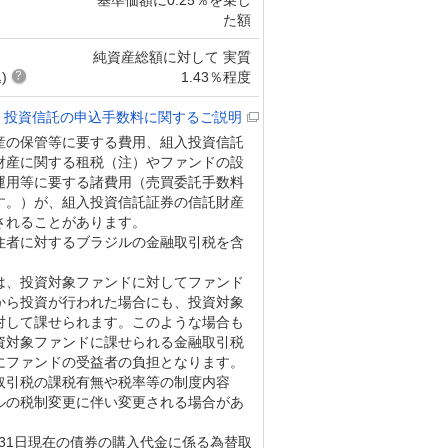
た額
純資産総額に対して 実質
)
1.43％程度
投資信託の申込手数料に関するご説明
産の保管等に要する費用、組入投資信託
財産に関する租税（注）やファンドの設
運用等に要する諸費用（売買委託手数料
す。）が、組入投資信託証券の信託財産
されることがあります。
住者に対するブラジルの金融取引税を含
は、投資対象ファンドに対してファンド
から投資が行われた場合にも、投資対象
対して課せられます。このような場合も
資対象ファンドに課せられる金融取引税
にファンドの受益者の負担となります。
取引税の課税有無や税率等の制度内容
ルの税制変更に伴い変更される場合があ
0月31日現在の債券の購入代金に係る為替取