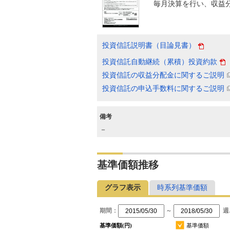
毎月決算を行い、収益
投資信託説明書（目論見書）
投資信託自動継続（累積）投資約款
投資信託の収益分配金に関するご説明
投資信託の申込手数料に関するご説明
備考
－
基準価額推移
グラフ表示
時系列基準価額
期間：
～
週
基準価額(円)
基準価額