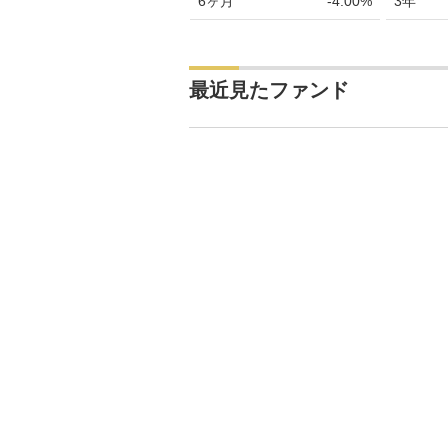
6ヶ月
-4.00%
3年
最近見たファンド