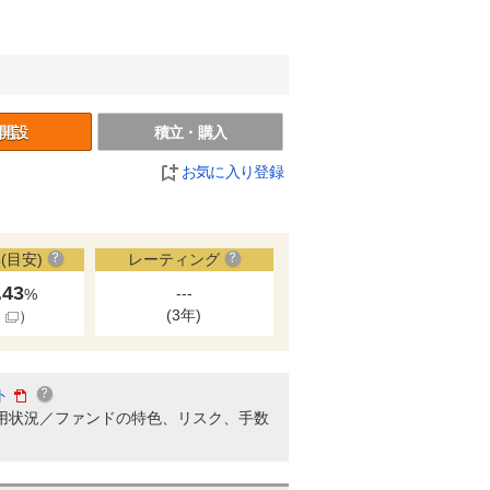
開設
積立・購入
お気に入り登録
(目安)
レーティング
.43
---
%
(3年)
細
）
ト
用状況／ファンドの特色、リスク、手数