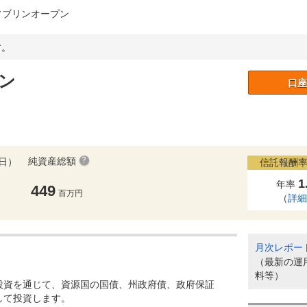
ソブリンオープン
。
ン
口座
純資産総額
1日）
信託報酬率
1
年率
449
百万円
（
詳
月次レポー
（最新の運
料等）
投資を通じて、資源国の国債、州政府債、政府保証
して投資します。