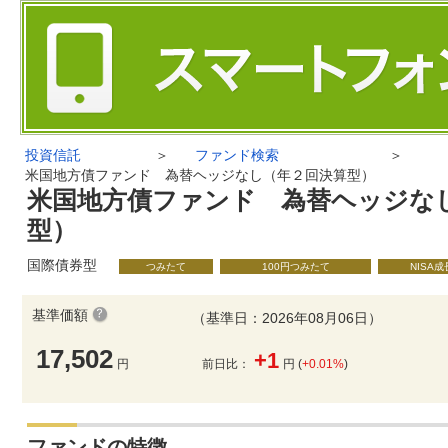
投資信託
＞
ファンド検索
＞
米国地方債ファンド 為替ヘッジなし（年２回決算型）
米国地方債ファンド 為替ヘッジな
型）
国際債券型
つみたて
100円つみたて
NISA
基準価額
（基準日：2026年08月06日）
17,502
+1
円
前日比：
円 (
+0.01%
)
ファンドの特徴