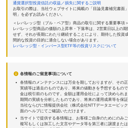
通貨選択型投資信託の収益／損失に関するご説明
お取引の際は、当社ウェブサイトに掲載の「目論見書補完書面
明」を必ずお読みください。
＜レバレッジ型（ブル・ベア型）商品の取引に関する重要事項
レバレッジ型商品の価額の上昇率・下落率は、2営業日以上の
せず、それが長期にわたり継続することにより、期待した投資成
間的な投資の目的に適合しない場合があります。
レバレッジ型・インバース型ETF等の投資リスクについて
各情報のご留意事項について
各情報のメンテナンスには万全を期しておりますが、その正
実績等は過去のものであり、将来の値動きを予想するもので
金は税引前のものです。金額は運用会社によって決められま
期間の実績を分析したものであり、将来の運用成果等を保証
当社ならびに情報提供会社（株式会社NTTデータエービッ
面のヘルプにてご確認いただけます。
当サイトで提供する各情報は、お客様ご自身のためにのみご
複写もしくは加工した文言やデータ等を第三者に譲渡または