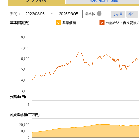
期間：
～
週単位
基準価額(円)
基準価額
分配金込・再投資後
18,000
17,000
16,000
15,000
14,000
13,000
分配金(円)
5
0
純資産総額(百万円)
20,000
10,000
0