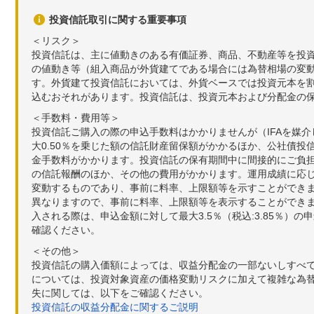
投資信託取引に関する重要事項
＜リスク＞
投資信託は、主に値動きのある有価証券、商品、不動産等を投
の値動き等（組入商品が外貨建てである場合には為替相場の変
す。外貨建て投資信託においては、外貨ベースでは投資元本を
込むおそれがあります。投資信託は、投資元本および分配金の
＜手数料・費用等＞
投資信託ご購入の際の申込手数料はかかりませんが（IFAを媒
大0.50％を乗じた額の信託財産留保額がかかるほか、公社債投
金手数料がかかります。投資信託の保有期間中に間接的にご負担い
の信託報酬のほか、その他の費用がかかります。運用成績に応
変動するものであり、事前に料率、上限額等を示すことができ
異なりますので、事前に料率、上限額等を表示することができませ
入される際は、申込金額に対して最大3.5％（税込:3.85％
確認ください。
＜その他＞
投資信託の購入価額によっては、収益分配金の一部ないしすべ
については、投資対象資産の価格変動リスクに加えて複雑な為
失に関しては、以下をご確認ください。
投資信託の収益分配金に関するご説明