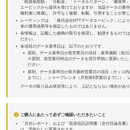
「純資産総額」「分配金」「トータルリターン」「騰落率」
エービックから提供を受けておりますが、当該データの著作
権利者に帰属し、許可なく複製、転載、引用することが禁じ
レーティングは、「株式会社NTTデータエービック」によ
来の運用成果等を保証したものではありません。
各情報は、記載した銘柄の取引を推奨し、勧誘するものでは
ださい。
各項目のデータ基準日は、以下のとおりです。
原則、データ基準日が前営業日の項目：基準価額（前日
※原則、前営業日時点のデータを翌日早朝に更新いたし
ださい。
原則、データ基準日が前月最終営業日の項目（カッコ内
までに）、シャープレシオ（月初第6営業日までに）、レ
データの取り込み状況等により、上記とならない場合があり
ご購入にあたって必ずご確認いただきたいこと
「月次レポート」および「投資信託説明書（交付目論見書）
は、予告なしに変更されます。