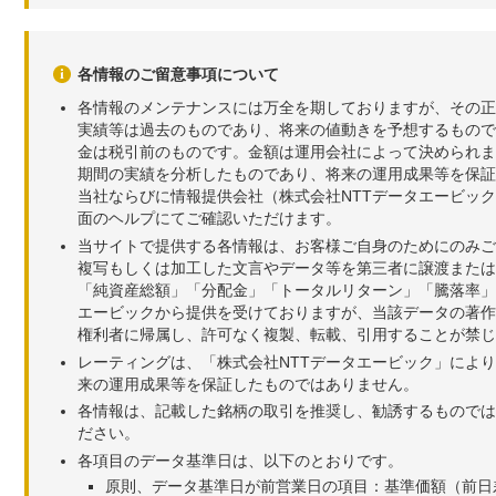
各情報のご留意事項について
各情報のメンテナンスには万全を期しておりますが、その正
実績等は過去のものであり、将来の値動きを予想するもので
金は税引前のものです。金額は運用会社によって決められま
期間の実績を分析したものであり、将来の運用成果等を保証
当社ならびに情報提供会社（株式会社NTTデータエービッ
面のヘルプにてご確認いただけます。
当サイトで提供する各情報は、お客様ご自身のためにのみご
複写もしくは加工した文言やデータ等を第三者に譲渡または
「純資産総額」「分配金」「トータルリターン」「騰落率」
エービックから提供を受けておりますが、当該データの著作
権利者に帰属し、許可なく複製、転載、引用することが禁じ
レーティングは、「株式会社NTTデータエービック」によ
来の運用成果等を保証したものではありません。
各情報は、記載した銘柄の取引を推奨し、勧誘するものでは
ださい。
各項目のデータ基準日は、以下のとおりです。
原則、データ基準日が前営業日の項目：基準価額（前日