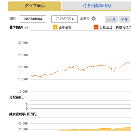
グラフ表示
時系列基準価額
期間：
～
週単位
基準価額(円)
基準価額
分配金込・再投資後
30,000
25,000
20,000
15,000
10,000
分配金(円)
5
0
純資産総額(百万円)
40,000
20,000