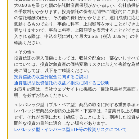
大0.50％を乗じた額の信託財産留保額がかかるほか、公社債投
金手数料がかかります。投資信託の保有期間中に間接的にご負担い
の信託報酬のほか、その他の費用がかかります。運用成績に応
変動するものであり、事前に料率、上限額等を示すことができ
異なりますので、事前に料率、上限額等を表示することができませ
入される際は、申込金額に対して最大3.5％（税込:3.85％
確認ください。
＜その他＞
投資信託の購入価額によっては、収益分配金の一部ないしすべ
については、投資対象資産の価格変動リスクに加えて複雑な為
失に関しては、以下をご確認ください。
投資信託の収益分配金に関するご説明
通貨選択型投資信託の収益／損失に関するご説明
お取引の際は、当社ウェブサイトに掲載の「目論見書補完書面
明」を必ずお読みください。
＜レバレッジ型（ブル・ベア型）商品の取引に関する重要事項
レバレッジ型商品の価額の上昇率・下落率は、2営業日以上の
せず、それが長期にわたり継続することにより、期待した投資成
間的な投資の目的に適合しない場合があります。
レバレッジ型・インバース型ETF等の投資リスクについて