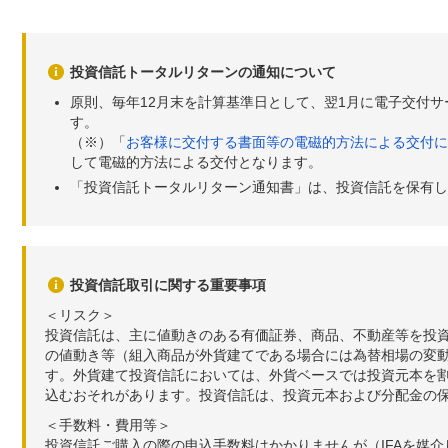
投資信託トータルリターンの通知について
原則、毎年12月末を計算基準日として、翌1月に電子交付
す。
（※）「
お客様に交付する書面等の電磁的方法による交付に
して電磁的方法による交付となります。
「投資信託トータルリターン通知書」は、投資信託を保有し
投資信託取引に関する重要事項
＜リスク＞
投資信託は、主に値動きのある有価証券、商品、不動産等を投
の値動き等（組入商品が外貨建てである場合には為替相場の変
す。外貨建て投資信託においては、外貨ベースでは投資元本を
込むおそれがあります。投資信託は、投資元本および分配金の
＜手数料・費用等＞
投資信託ご購入の際の申込手数料はかかりませんが（IFAを媒