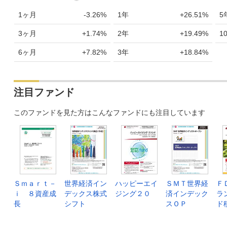
1ヶ月
-3.26%
1年
+26.51%
5
3ヶ月
+1.74%
2年
+19.49%
1
6ヶ月
+7.82%
3年
+18.84%
注目ファンド
このファンドを見た方はこんなファンドにも注目しています
Ｓｍａｒｔ－
世界経済イン
ハッピーエイ
ＳＭＴ世界経
Ｆ
ｉ ８資産成
デックス株式
ジング２０
済インデック
ラ
長
シフト
スＯＰ
ド