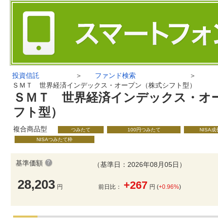
投資信託
＞
ファンド検索
＞
ＳＭＴ 世界経済インデックス・オープン（株式シフト型）
ＳＭＴ 世界経済インデックス・オ
フト型）
複合商品型
つみたて
100円つみたて
NISA
NISAつみたて枠
基準価額
（基準日：2026年08月05日）
28,203
+267
円
前日比：
円 (
+0.96%
)