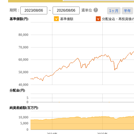
期間：
～
週単位
基準価額(円)
基準価額
分配金込・再投資後
80,000
70,000
60,000
50,000
40,000
分配金(円)
5
0
純資産総額(百万円)
10,000
5,000
0
2024年
2025年