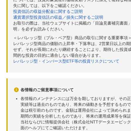
失に関しては、以下をご確認ください。
投資信託の収益分配金に関するご説明
通貨選択型投資信託の収益／損失に関するご説明
お取引の際は、当社ウェブサイトに掲載の「目論見書補完書面
明」を必ずお読みください。
＜レバレッジ型（ブル・ベア型）商品の取引に関する重要事項
レバレッジ型商品の価額の上昇率・下落率は、2営業日以上の
せず、それが長期にわたり継続することにより、期待した投資成
間的な投資の目的に適合しない場合があります。
レバレッジ型・インバース型ETF等の投資リスクについて
各情報のご留意事項について
各情報のメンテナンスには万全を期しておりますが、その正
実績等は過去のものであり、将来の値動きを予想するもので
金は税引前のものです。金額は運用会社によって決められま
期間の実績を分析したものであり、将来の運用成果等を保証
当社ならびに情報提供会社（株式会社NTTデータエービッ
面のヘルプにてご確認いただけます。