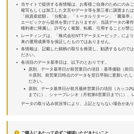
当サイトで提供する各情報は、お客様ご自身のためにのみご
複写もしくは加工した文言やデータ等を第三者に譲渡または
「純資産総額」「分配金」「トータルリターン」「騰落率」
エービックから提供を受けておりますが、当該データの著作
権利者に帰属し、許可なく複製、転載、引用することが禁じ
レーティングは、「株式会社NTTデータエービック」によ
来の運用成果等を保証したものではありません。
各情報は、記載した銘柄の取引を推奨し、勧誘するものでは
ださい。
各項目のデータ基準日は、以下のとおりです。
原則、データ基準日が前営業日の項目：基準価額（前日
※原則、前営業日時点のデータを翌日早朝に更新いたし
ださい。
原則、データ基準日が前月最終営業日の項目（カッコ内
までに）、シャープレシオ（月初第6営業日までに）、レ
データの取り込み状況等により、上記とならない場合があり
ご購入にあたって必ずご確認いただきたいこと