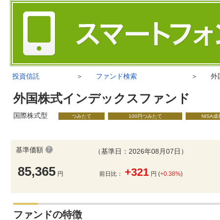
投資信託
＞
ファンド検索
＞
外
外国株式インデックスファンド
国際株式型
つみたて
100円つみたて
NISA
基準価額
（基準日：2026年08月07日）
85,365
+321
円
前日比：
円 (
+0.38%
)
ファンドの特徴