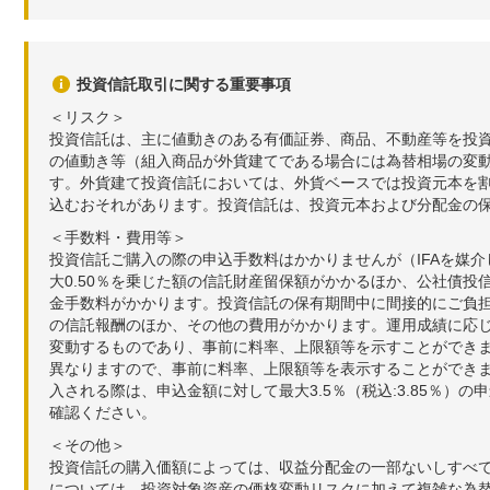
投資信託取引に関する重要事項
＜リスク＞
投資信託は、主に値動きのある有価証券、商品、不動産等を投
の値動き等（組入商品が外貨建てである場合には為替相場の変
す。外貨建て投資信託においては、外貨ベースでは投資元本を
込むおそれがあります。投資信託は、投資元本および分配金の
＜手数料・費用等＞
投資信託ご購入の際の申込手数料はかかりませんが（IFAを媒
大0.50％を乗じた額の信託財産留保額がかかるほか、公社債投
金手数料がかかります。投資信託の保有期間中に間接的にご負担い
の信託報酬のほか、その他の費用がかかります。運用成績に応
変動するものであり、事前に料率、上限額等を示すことができ
異なりますので、事前に料率、上限額等を表示することができませ
入される際は、申込金額に対して最大3.5％（税込:3.85％
確認ください。
＜その他＞
投資信託の購入価額によっては、収益分配金の一部ないしすべ
については、投資対象資産の価格変動リスクに加えて複雑な為